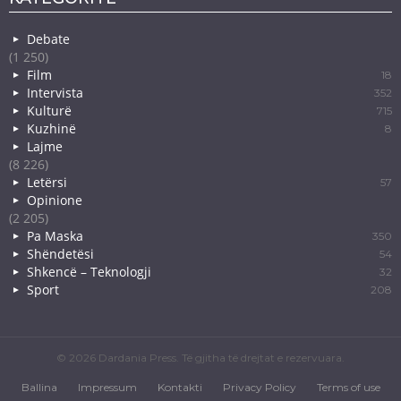
Debate
(1 250)
Film
18
Intervista
352
Kulturë
715
Kuzhinë
8
Lajme
(8 226)
Letërsi
57
Opinione
(2 205)
Pa Maska
350
Shëndetësi
54
Shkencë – Teknologji
32
Sport
208
© 2026 Dardania Press. Të gjitha të drejtat e rezervuara.
Ballina
Impressum
Kontakti
Privacy Policy
Terms of use