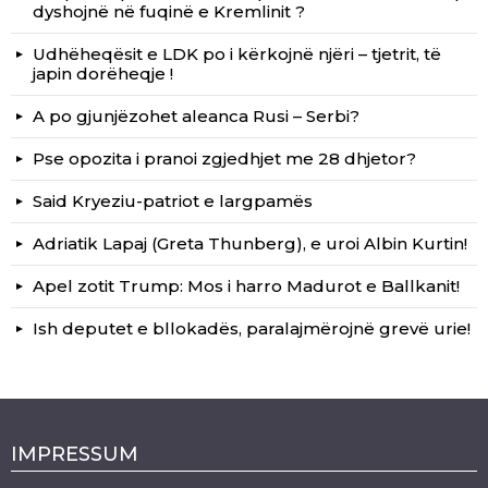
dyshojnë në fuqinë e Kremlinit ?
Udhëheqësit e LDK po i kërkojnë njëri – tjetrit, të
japin dorëheqje !
A po gjunjëzohet aleanca Rusi – Serbi?
Pse opozita i pranoi zgjedhjet me 28 dhjetor?
Said Kryeziu-patriot e largpamës
Adriatik Lapaj (Greta Thunberg), e uroi Albin Kurtin!
Apel zotit Trump: Mos i harro Madurot e Ballkanit!
Ish deputet e bllokadës, paralajmërojnë grevë urie!
IMPRESSUM