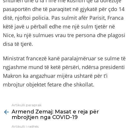
shtunën dhe u la i lirë me kushtin që ta dorëzojë
pasaportën dhe të paraqitet në gjykatë për çdo 14
ditë, njoftoi policia. Pas sulmit afër Parisit, Franca
këtë javë u përball edhe me një sulm tjetër në
Nice, ku një sulmues vrau tre persona dhe plagosi
disa të tjerë.
Ministrat francezë kanë paralajmëruar se sulme të
ngjashme mund të ketë përsëri, ndërsa presidenti
Makron ka angazhuar mijëra ushtarë për t’i
mbrojtur objektet fetare dhe shkollat.
Artikulli paraprak
See
Armend Zemaj: Masat e reja për
more
mbrojtjen nga COVID-19
Artikulli i radhës