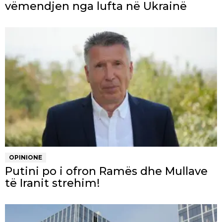
vëmendjen nga lufta në Ukrainë
OPINIONE
Putini po i ofron Ramës dhe Mullave
të Iranit strehim!