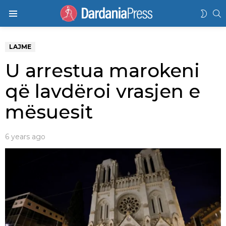
K
SWIT
Menu
SKIN
LAJME
U arrestua marokeni
që lavdëroi vrasjen e
mësuesit
6 years ago