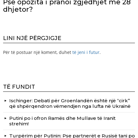
Pse opozita i pranoi zgjedhjet me 28
dhjetor?
LINI NJË PËRGJIGJE
Për të postuar një koment, duhet
të jeni i futur
.
TË FUNDIT
Ischinger: Debati për Groenlandën është një “cirk”
që shpërqendron vëmendjen nga lufta në Ukrainë
Putini po i ofron Ramës dhe Mullave të Iranit
strehim!
Turpërim për Putinin: Pse partnerët e Rusisë tani po