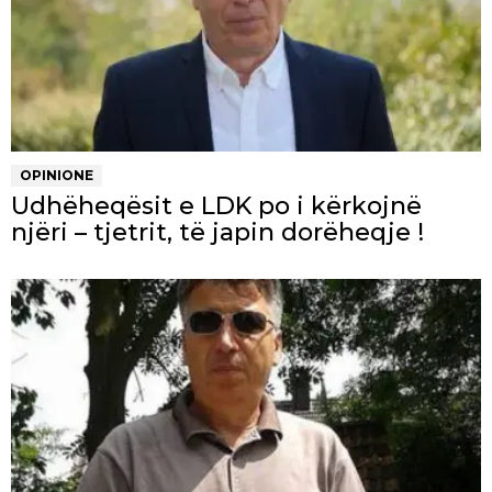
OPINIONE
Udhëheqësit e LDK po i kërkojnë
njëri – tjetrit, të japin dorëheqje !