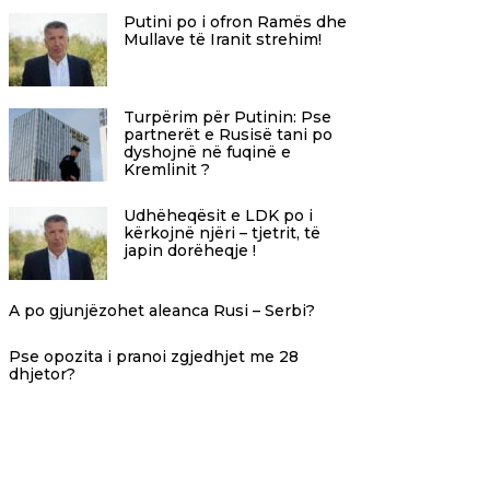
Putini po i ofron Ramës dhe
Mullave të Iranit strehim!
Turpërim për Putinin: Pse
partnerët e Rusisë tani po
dyshojnë në fuqinë e
Kremlinit ?
Udhëheqësit e LDK po i
kërkojnë njëri – tjetrit, të
japin dorëheqje !
A po gjunjëzohet aleanca Rusi – Serbi?
Pse opozita i pranoi zgjedhjet me 28
dhjetor?