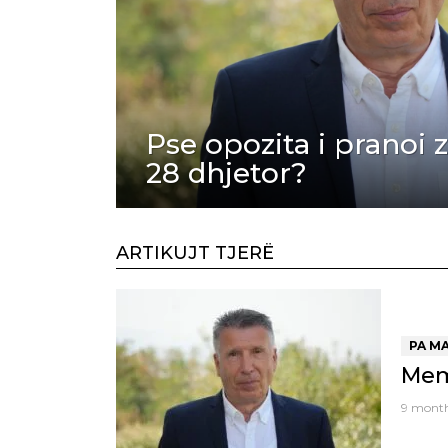
Pse opozita i pranoi
28 dhjetor?
ARTIKUJT TJERË
PA M
Meml
9 mont