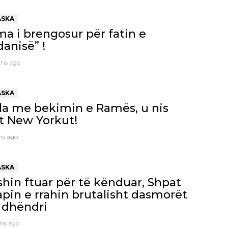
ASKA
a i brengosur për fatin e
anisë” !
hs ago
ASKA
lla me bekimin e Ramës, u nis
t New Yorkut!
hs ago
ASKA
shin ftuar për të kënduar, Shpat
pin e rrahin brutalisht dasmorët
 dhëndri
hs ago