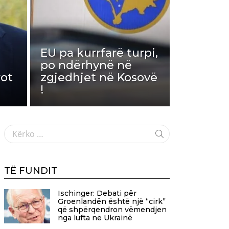
EU pa kurrfarë turpi,
po ndërhynë në
rot
zgjedhjet në Kosovë
!
Search
for:
TË FUNDIT
Ischinger: Debati për
Groenlandën është një “cirk”
që shpërqendron vëmendjen
nga lufta në Ukrainë