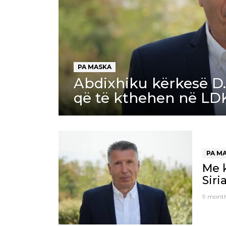
PA MASKA
Abdixhiku kërkesë D.
që të kthehen në LDK
PA M
Me k
Siri
9 mont