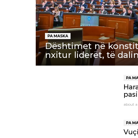
PA MASKA
Dështimet në konstit
nxitur liderët, të dal
PA M
Hara
pasi
about a
PA M
Vuçi