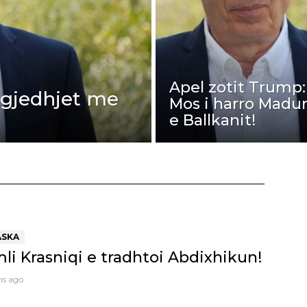
Apel zotit Trump:
 zgjedhjet me
Mos i harro Madu
e Ballkanit!
ASKA
i Krasniqi e tradhtoi Abdixhikun!
hs ago