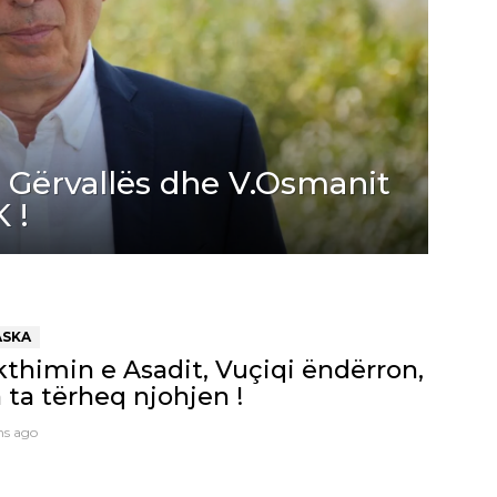
 Gërvallës dhe V.Osmanit
 !
ASKA
thimin e Asadit, Vuçiqi ëndërron,
a ta tërheq njohjen !
hs ago