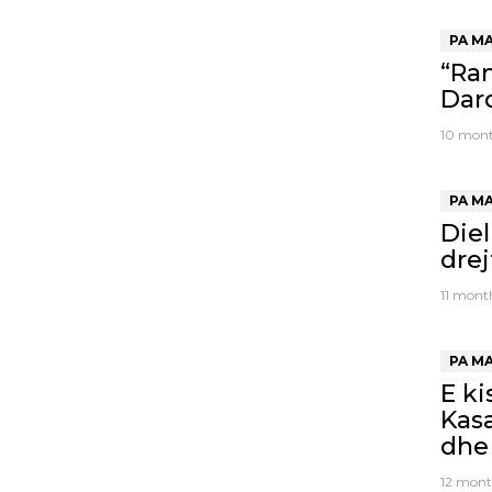
PA M
“Ram
Dard
10 mont
PA M
Die
drej
11 mont
PA M
E ki
Kasa
dhe
12 mont