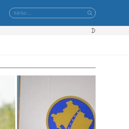
Search
for:
SWITCH
SKIN