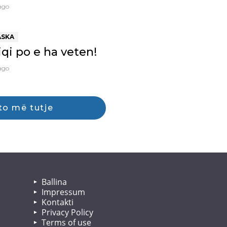
 ago
ASKA
qi po e ha veten!
 ago
to më tutje
Ballina
Impressum
Kontakti
Privacy Policy
Terms of use