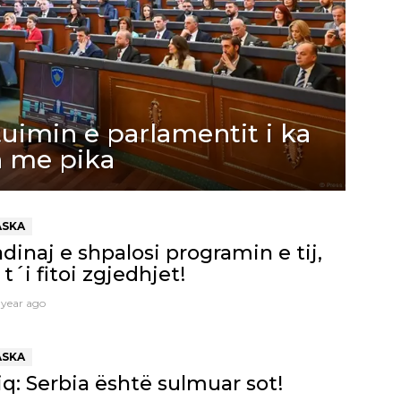
uimin e parlamentit i ka
in me pika
ASKA
dinaj e shpalosi programin e tij,
 t´i fitoi zgjedhjet!
 year ago
ASKA
q: Serbia është sulmuar sot!