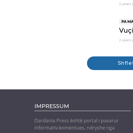
2 years
PA M
Vuçi
2 years
Shfle
IMPRESSUM
Dardania Press është portal i pavarur
informativ-komentues, ndryshe nga