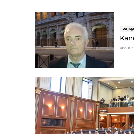
PA M
Kanc
about a