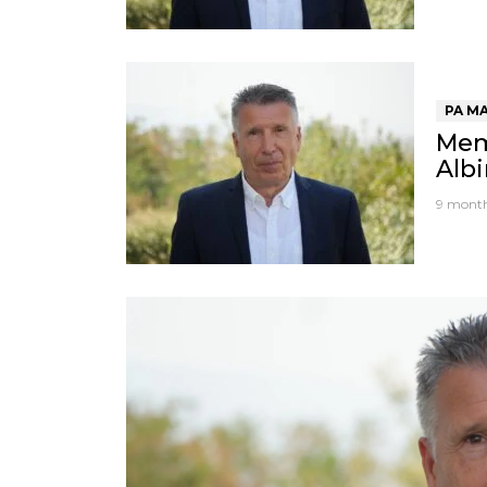
PA M
Mem
Albi
9 mont