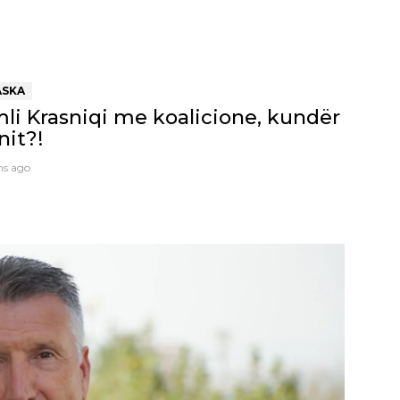
ASKA
li Krasniqi me koalicione, kundër
nit?!
hs ago