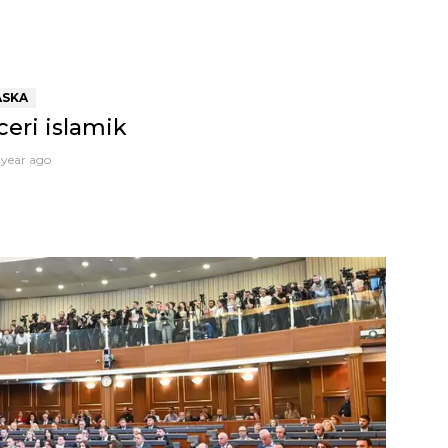
ASKA
eri islamik
 year ago