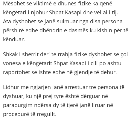
Mësohet se viktimë e dhunës fizike ka qenë
këngëtari i njohur Shpat Kasapi dhe vëllai i tij.
Ata dyshohet se janë sulmuar nga disa persona
përshirë edhe dhëndrin e dasmës ku kishin për të
kënduar.
Shkak i sherrit deri te rrahja fizike dyshohet se çoi
vonesa e këngëtarit Shpat Kasapi i cili po ashtu
raportohet se ishte edhe në gjendje të dehur.
Lidhur me ngjarjen janë arrestuar tre persona të
dyshuar, ku një prej tyre është dërguar në
paraburgim ndërsa dy të tjerë janë liruar në
procedurë të rregullt.