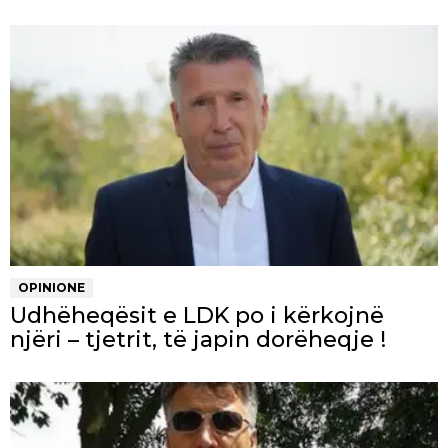
OPINIONE
Udhëheqësit e LDK po i kërkojnë
njëri – tjetrit, të japin dorëheqje !