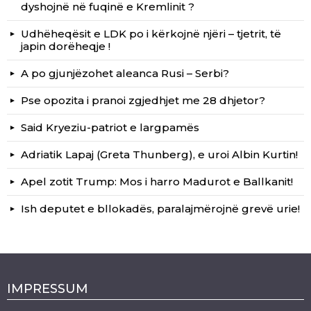
dyshojnë në fuqinë e Kremlinit ?
Udhëheqësit e LDK po i kërkojnë njëri – tjetrit, të
japin dorëheqje !
A po gjunjëzohet aleanca Rusi – Serbi?
Pse opozita i pranoi zgjedhjet me 28 dhjetor?
Said Kryeziu-patriot e largpamës
Adriatik Lapaj (Greta Thunberg), e uroi Albin Kurtin!
Apel zotit Trump: Mos i harro Madurot e Ballkanit!
Ish deputet e bllokadës, paralajmërojnë grevë urie!
IMPRESSUM