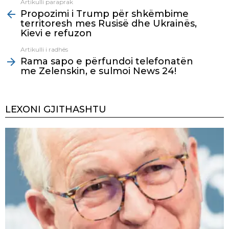
Artikulli paraprak
See
Propozimi i Trump për shkëmbime
more
territoresh mes Rusisë dhe Ukrainës,
Kievi e refuzon
Artikulli i radhës
Rama sapo e përfundoi telefonatën
me Zelenskin, e sulmoi News 24!
LEXONI GJITHASHTU