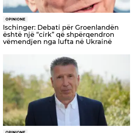
OPINIONE
Ischinger: Debati për Groenlandën
është një “cirk” që shpërqendron
vëmendjen nga lufta në Ukrainë
OPINIONE