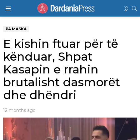
K
SWIT
Menu
SKIN
PA MASKA
E kishin ftuar për të
kënduar, Shpat
Kasapin e rrahin
brutalisht dasmorët
dhe dhëndri
12 months ago