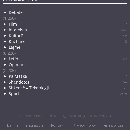
Debate
(1 250)
Film
18
Intervista
352
Kulturë
715
Kuzhinë
8
Lajme
(8 226)
Letërsi
57
Opinione
(2 205)
Pa Maska
350
Shëndetësi
54
Shkencë – Teknologji
32
Sport
208
© 2026 Dardania Press. Të gjitha të drejtat e rezervuara.
Ballina
Impressum
Kontakti
Privacy Policy
Terms of use