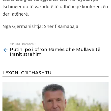
Ischinger do të vazhdojë të udhëheqë konferencën
deri atëherë.
Nga Gjermanishtja: Sherif Ramabaja
Artikulli paraprak
See
Putini po i ofron Ramës dhe Mullave të
more
Iranit strehim!
LEXONI GJITHASHTU