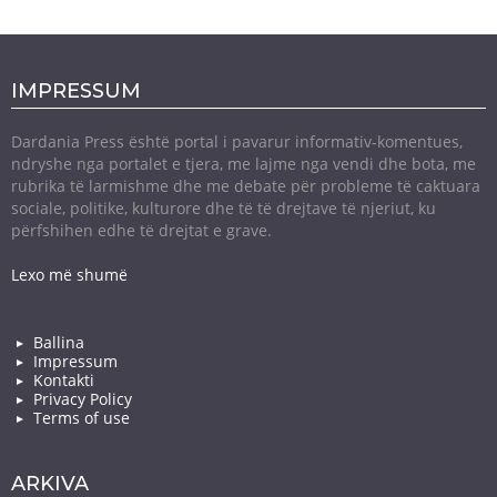
IMPRESSUM
Dardania Press është portal i pavarur informativ-komentues,
ndryshe nga portalet e tjera, me lajme nga vendi dhe bota, me
rubrika të larmishme dhe me debate për probleme të caktuara
sociale, politike, kulturore dhe të të drejtave të njeriut, ku
përfshihen edhe të drejtat e grave.
Lexo më shumë
Ballina
Impressum
Kontakti
Privacy Policy
Terms of use
ARKIVA