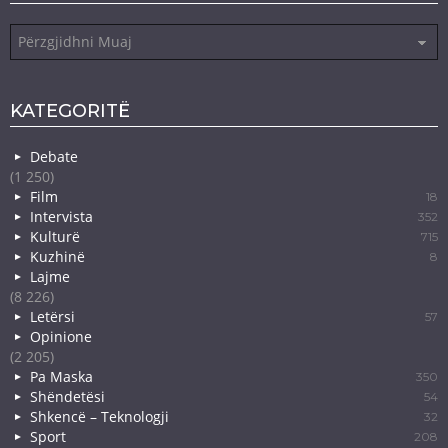
Arkiva
KATEGORITË
Debate
(1 250)
Film
18
Intervista
352
Kulturë
715
Kuzhinë
8
Lajme
(8 226)
Letërsi
57
Opinione
(2 205)
Pa Maska
350
Shëndetësi
54
Shkencë – Teknologji
32
Sport
208