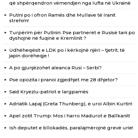
që shpërqendron vëmendjen nga lufta në Ukrainë
Putini po i ofron Ramës dhe Mullave të Iranit
strehim!
Turpërim për Putinin: Pse partnerët e Rusisë tani po
dyshojnë në fuqinë e Kremlinit ?
Udhëheqësit e LDK po i kërkojnë njëri – tjetrit, të
japin dorëheqje !
A po gjunjëzohet aleanca Rusi – Serbi?
Pse opozita i pranoi zgjedhjet me 28 dhjetor?
Said Kryeziu-patriot e largpamës
Adriatik Lapaj (Greta Thunberg), e uroi Albin Kurtin!
Apel zotit Trump: Mos i harro Madurot e Ballkanit!
Ish deputet e bllokadës, paralajmërojnë grevë urie!