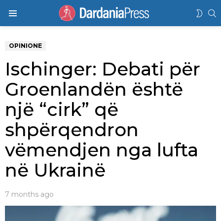
K
SWIT
Menu
SKIN
OPINIONE
Ischinger: Debati për
Groenlandën është
një “cirk” që
shpërqendron
vëmendjen nga lufta
në Ukrainë
7 months ago