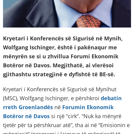
Kryetari i Konferencës së Sigurisë në Mynih,
Wolfgang Ischinger, është i pakënaqur me
mënyrën se si u zhvillua Forumi Ekonomik
Botëror në Davos. Megjithatë, ai vlerësoi
gjithashtu strategjinë e dyfishtë të BE-së.
Kryetari i Konferencës së Sigurisë së Mynihut
(MSC), Wolfgang Ischinger, e përshkroi
debatin
rreth Groenlandës
në
Forumin Ekonomik
Botëror në Davos
si një “cirk”. “Nuk ka mënyrë
tjetër për ta përshkruar atë”, tha ai në “Emisionin e
mëngjesit” (programi i lajmeve të mëngjesit) të