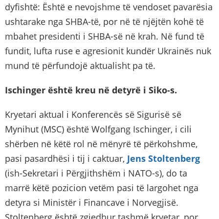
dyfishtë: Është e nevojshme të vendoset pavarësia
ushtarake nga SHBA-të, por në të njëjtën kohë të
mbahet presidenti i SHBA-së në krah. Në fund të
fundit, lufta ruse e agresionit kundër Ukrainës nuk
mund të përfundojë aktualisht pa të.
Ischinger është kreu në detyrë i Siko-s.
Kryetari aktual i Konferencës së Sigurisë së
Mynihut (MSC) është Wolfgang Ischinger, i cili
shërben në këtë rol në mënyrë të përkohshme,
pasi pasardhësi i tij i caktuar,
Jens Stoltenberg
(ish-Sekretari i Përgjithshëm i NATO-s), do ta
marrë këtë pozicion vetëm pasi të largohet nga
detyra si Ministër i Financave i Norvegjisë.
Stoltenberg është zgjedhur tashmë kryetar, por