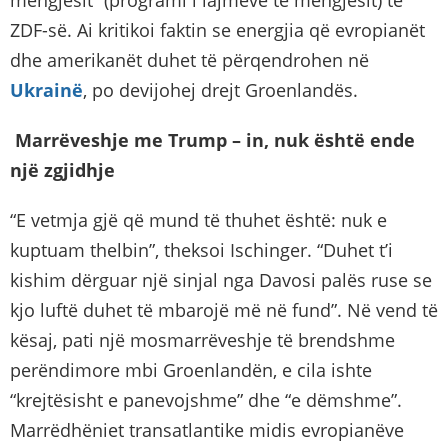
ZDF-së. Ai kritikoi faktin se energjia që evropianët
dhe amerikanët duhet të përqendrohen në
Ukrainë
, po devijohej drejt Groenlandës.
Marrëveshje me Trump – in, nuk është ende
një zgjidhje
“E vetmja gjë që mund të thuhet është: nuk e
kuptuam thelbin”, theksoi Ischinger. “Duhet t’i
kishim dërguar një sinjal nga Davosi palës ruse se
kjo luftë duhet të mbarojë më në fund”. Në vend të
kësaj, pati një mosmarrëveshje të brendshme
perëndimore mbi Groenlandën, e cila ishte
“krejtësisht e panevojshme” dhe “e dëmshme”.
Marrëdhëniet transatlantike midis evropianëve