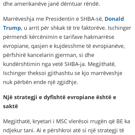
dhe amerikanëve janë dëmtuar rëndë.
Marrëveshja me Presidentin e SHBA-së,
Donald
Trump,
u arrit për shkak të tre faktorëve. Ischinger
përmendi kërcënimin e tarifave hakmarrëse
evropiane, qasjen e kujdesshme të evropianëve,
përfshirë kancelarin gjerman, si dhe
kundërshtimin nga vetë SHBA-ja. Megjithatë,
Ischinger theksoi gjithashtu se kjo marrëveshje
nuk përbën ende një zgjidhje.
Një strategji e dyfishtë evropiane është e
saktë
Megjithatë, kryetari i MSC vlerësoi rrugën që BE ka
ndjekur tani. Ai e përshkroi atë si një strategji të