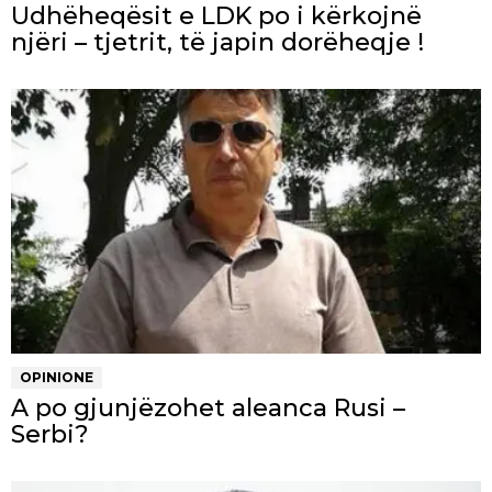
Udhëheqësit e LDK po i kërkojnë
njëri – tjetrit, të japin dorëheqje !
OPINIONE
A po gjunjëzohet aleanca Rusi –
Serbi?