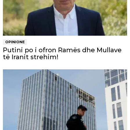
OPINIONE
Putini po i ofron Ramës dhe Mullave
të Iranit strehim!