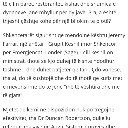
të cilin baret, restorantet, kishat dhe shumica e
dyqaneve janë mbyllur për dy javë. Pra, a është
thjesht çështje kohe për një bllokim të plotë?
Shkencëtarët sigurisht që mendojnë kështu Jeremy
Farrar, një anëtar i Grupit Këshillimor Shkencor
për Emergjencat. Londër (Sage), i cili këshillon
ministrat, thotë se kjo duhej të kishte ndodhur
tashmë – dhe duhet patjetër që tani. Çdo vonesë,
tha ai, do të kushtojë dhe do të thotë që kufizimet
e mëvonshme do të jenë “më të vështira dhe më
të gjata”.
Mjetet që kemi në dispozicion nuk po tregojnë
efektivitet, tha Dr Duncan Robertson, duke iu
referuar masave në Angli. Sistemi i provës dhe