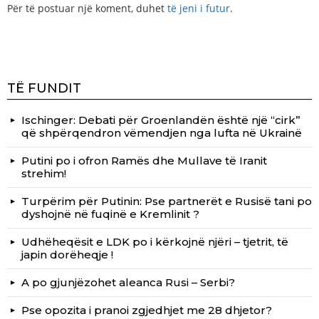
Për të postuar një koment, duhet
të jeni i futur
.
TË FUNDIT
Ischinger: Debati për Groenlandën është një “cirk”
që shpërqendron vëmendjen nga lufta në Ukrainë
Putini po i ofron Ramës dhe Mullave të Iranit
strehim!
Turpërim për Putinin: Pse partnerët e Rusisë tani po
dyshojnë në fuqinë e Kremlinit ?
Udhëheqësit e LDK po i kërkojnë njëri – tjetrit, të
japin dorëheqje !
A po gjunjëzohet aleanca Rusi – Serbi?
Pse opozita i pranoi zgjedhjet me 28 dhjetor?