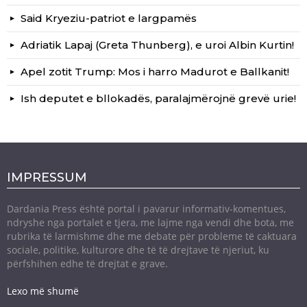
Said Kryeziu-patriot e largpamës
Adriatik Lapaj (Greta Thunberg), e uroi Albin Kurtin!
Apel zotit Trump: Mos i harro Madurot e Ballkanit!
Ish deputet e bllokadës, paralajmërojnë grevë urie!
IMPRESSUM
Dardania Press është portal i pavarur informativ-komentues,
ndryshe nga portalet e tjera, me lajme nga vendi dhe bota, me
rubrika të larmishme dhe me debate për probleme të caktuara
sociale, politike, kulturore dhe të të drejtave të njeriut, ku
përfshihen edhe të drejtat e grave.
Lexo më shumë