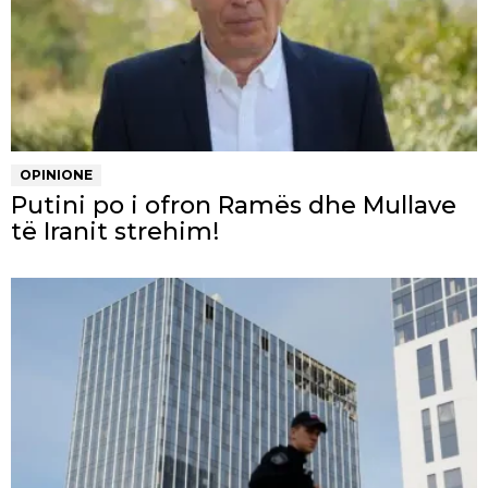
OPINIONE
Putini po i ofron Ramës dhe Mullave
të Iranit strehim!