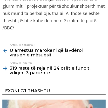
gjurmimit, i projektuar për të zhdukur shpërthimet,
nuk mund ta përballojë, tha ai. Ai thotë se është
thjesht çështje kohe deri në një izolim të plotë.
/BBC/
Artikulli paraprak
See
U arrestua marokeni që lavdëroi
more
vrasjen e mësuesit
Artikulli i radhës
319 raste të reja në 24 orët e fundit,
vdiqën 3 pacientë
LEXONI GJITHASHTU