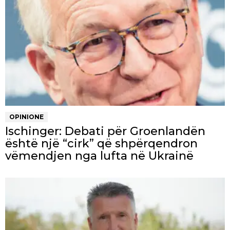
OPINIONE
Ischinger: Debati për Groenlandën
është një “cirk” që shpërqendron
vëmendjen nga lufta në Ukrainë