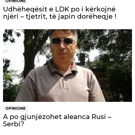
OPINIONE
Udhëheqësit e LDK po i kërkojnë
njëri – tjetrit, të japin dorëheqje !
OPINIONE
A po gjunjëzohet aleanca Rusi –
Serbi?