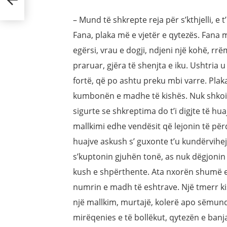
– Mund të shkrepte reja për s’kthjelli, e
Fana, plaka më e vjetër e qytezës. Fana
egërsi, vrau e dogji, ndjeni një kohë, rrë
praruar, gjëra të shenjta e iku. Ushtria 
fortë, që po ashtu preku mbi varre. Pl
kumbonën e madhe të kishës. Nuk shkoi 
sigurte se shkreptima do t’i digjte të huaj
mallkimi edhe vendësit që lejonin të përd
huajve askush s’ guxonte t’u kundërvihe
s’kuptonin gjuhën tonë, as nuk dëgjonin 
kush e shpërthente. Ata nxorën shumë e
numrin e madh të eshtrave. Një tmerr ki
një mallkim, murtajë, kolerë apo sëmundj
mirëqenies e të bollëkut, qytezën e ba