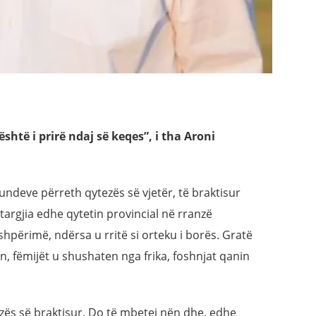
 është i prirë ndaj së keqes”, i tha Aroni
atundeve përreth qytezës së vjetër, të braktisur
targjia edhe qytetin provincial në rranzë
shpërimë, ndërsa u rritë si orteku i borës. Gratë
n, fëmijët u shushaten nga frika, foshnjat qanin
ezës së braktisur. Do të mbetej nën dhe, edhe