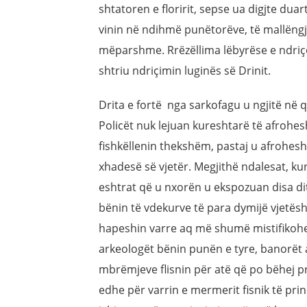
shtatoren e floririt, sepse ua digjte duart
vinin në ndihmë punëtorëve, të mallëngjy
mëparshme. Rrëzëllima lëbyrëse e ndriç
shtriu ndriçimin luginës së Drinit.
Drita e fortë nga sarkofagu u ngjitë në q
Policët nuk lejuan kureshtarë të afrohe
fishkëllenin thekshëm, pastaj u afrohesh
xhadesë së vjetër. Megjithë ndalesat, ku
eshtrat që u nxorën u ekspozuan disa ditë
bënin të vdekurve të para dymijë vjetës
hapeshin varre aq më shumë mistifikohej
arkeologët bënin punën e tyre, banorët 
mbrëmjeve flisnin për atë që po bëhej pr
edhe për varrin e mermerit fisnik të prin