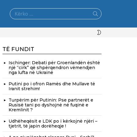
Search
for:
SWITCH
SKIN
TË FUNDIT
Ischinger: Debati për Groenlandën është
një “cirk” që shpërqendron vëmendjen
nga lufta në Ukrainë
Putini po i ofron Ramës dhe Mullave të
Iranit strehim!
Turpërim për Putinin: Pse partnerët e
Rusisë tani po dyshojnë në fuqinë e
Kremlinit ?
Udhëheqësit e LDK po i kërkojnë njëri –
tjetrit, të japin dorëheqje !