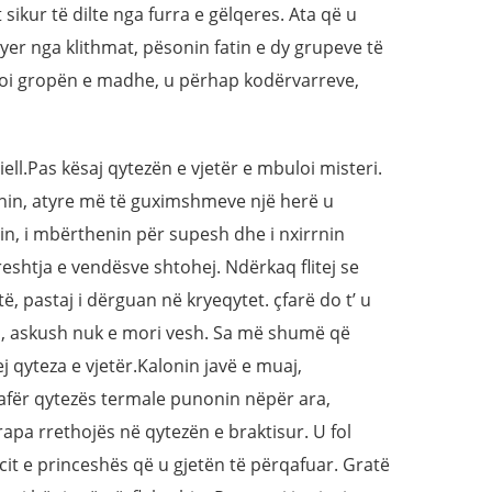
 sikur të dilte nga furra e gëlqeres. Ata që u
er nga klithmat, pësonin fatin e dy grupeve të
oi gropën e madhe, u përhap kodërvarreve,
iell.Pas kësaj qytezën e vjetër e mbuloi misteri.
shin, atyre më të guximshmeve një herë u
in, i mbërthenin për supesh dhe i nxirrnin
reshtja e vendësve shtohej. Ndërkaq flitej se
, pastaj i dërguan në kryeqytet. çfarë do t’ u
h, askush nuk e mori vesh. Sa më shumë që
 qyteza e vjetër.Kalonin javë e muaj,
afër qytezës termale punonin nëpër ara,
apa rrethojës në qytezën e braktisur. U fol
cit e princeshës që u gjetën të përqafuar. Gratë