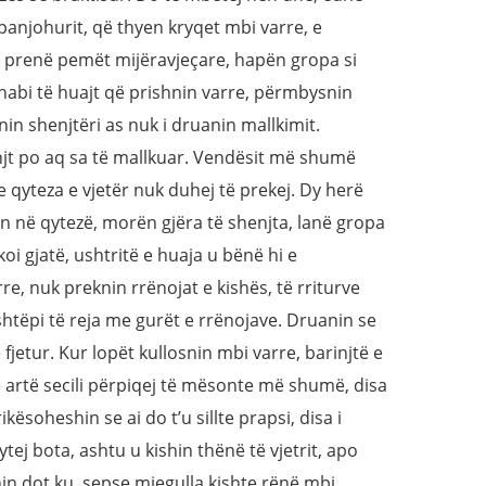
ë panjohurit, që thyen kryqet mbi varre, e
 prenë pemët mijëravjeçare, hapën gropa si
habi të huajt që prishnin varre, përmbysnin
in shenjtëri as nuk i druanin mallkimit.
enjt po aq sa të mallkuar. Vendësit më shumë
e qyteza e vjetër nuk duhej të prekej. Dy herë
n në qytezë, morën gjëra të shenjta, lanë gropa
oi gjatë, ushtritë e huaja u bënë hi e
e, nuk preknin rrënojat e kishës, të rriturve
tëpi të reja me gurët e rrënojave. Druanin se
fjetur. Kur lopët kullosnin mbi varre, barinjtë e
 e artë secili përpiqej të mësonte më shumë, disa
kësoheshin se ai do t’u sillte prapsi, disa i
tej bota, ashtu u kishin thënë të vjetrit, apo
in dot ku, sepse mjegulla kishte rënë mbi