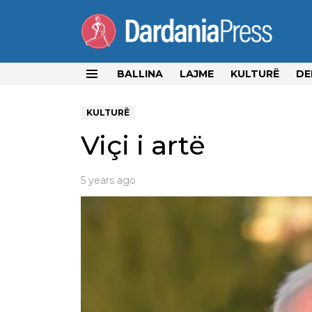
BALLINA
LAJME
KULTURË
DE
Menu
KULTURË
Viçi i artë
5 years ago