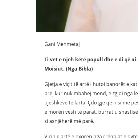
Gani Mehmetaj
Ti vet e njeh këtë popull dhe e di që ai
Moisiut. (Nga Bibla)
Gjetja e viçit të artë i hutoi banorët e k
prej kur nuk mbahej mend, e zgjoi nga le
bjeshkëve të larta. Çdo gjë që nisi me pë
e morën vesh të parat, burrat u shastise
si asnjëherë më parë.
Viçin e artë e nxorën nga rrënojat e qyt