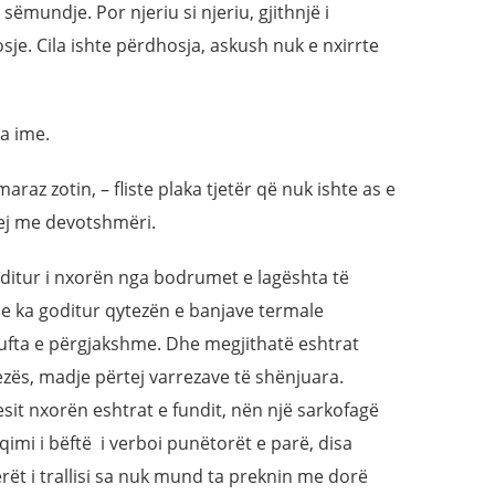
sëmundje. Por njeriu si njeriu, gjithnjë i
je. Cila ishte përdhosja, askush nuk e nxirrte
ja ime.
araz zotin, – fliste plaka tjetër që nuk ishte as e
falej me devotshmëri.
e ditur i nxorën nga bodrumet e lagështa të
 e ka goditur qytezën e banjave termale
 lufta e përgjakshme. Dhe megjithatë eshtrat
ezës, madje përtej varrezave të shënjuara.
esit nxorën eshtrat e fundit, nën një sarkofagë
mi i bëftë i verboi punëtorët e parë, disa
jerët i trallisi sa nuk mund ta preknin me dorë