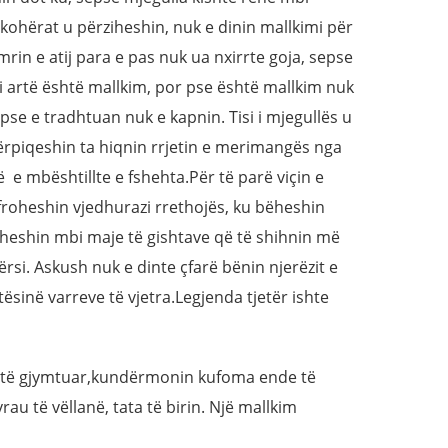
 kohërat u përziheshin, nuk e dinin mallkimi për
mrin e atij para e pas nuk ua nxirrte goja, sepse
i i artë është mallkim, por pse është mallkim nuk
 pse e tradhtuan nuk e kapnin. Tisi i mjegullës u
rpiqeshin ta hiqnin rrjetin e merimangës nga
 e mbështillte e fshehta.Për të parë viçin e
afroheshin vjedhurazi rrethojës, ku bëheshin
heshin mbi maje të gishtave që të shihnin më
si. Askush nuk e dinte çfarë bënin njerëzit e
ësinë varreve të vjetra.Legjenda tjetër ishte
ë e të gjymtuar,kundërmonin kufoma ende të
vrau të vëllanë, tata të birin. Një mallkim