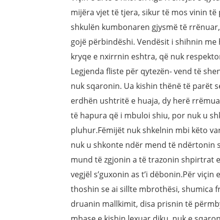
mijëra vjet të tjera, sikur të mos vinin t
shkulën kumbonaren gjysmë të rrënuar,
gojë përbindëshi. Vendësit i shihnin me 
kryqe e nxirrnin eshtra, që nuk respekton
Legjenda fliste për qytezën- vend të sh
nuk sqaronin. Ua kishin thënë të parët s
erdhën ushtritë e huaja, dy herë rrëmua
të hapura që i mbuloi shiu, por nuk u shk
pluhur.Fëmijët nuk shkelnin mbi këto varr
nuk u shkonte ndër mend të ndërtonin sh
mund të zgjonin a të trazonin shpirtrat e 
vegjël s’guxonin as t’i dëbonin.Për viçin
thoshin se ai sillte mbrothësi, shumica fri
druanin mallkimit, disa prisnin të përmby
mbase e kishin lexuar diku, nuk e sqaron