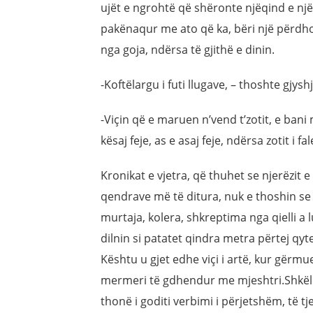
ujët e ngrohtë që shëronte njëqind e një 
pakënaqur me ato që ka, bëri një përdhos
nga goja, ndërsa të gjithë e dinin.
-Koftëlargu i futi llugave, – thoshte gjysh
-Viçin që e maruen n’vend t’zotit, e bani m
kësaj feje, as e asaj feje, ndërsa zotit i 
Kronikat e vjetra, që thuhet se njerëzit 
qendrave më të ditura, nuk e thoshin se
murtaja, kolera, shkreptima nga qielli a
dilnin si patatet qindra metra përtej qyt
Kështu u gjet edhe viçi i artë, kur gërmu
mermeri të gdhendur me mjeshtri.Shkëlqi
thonë i goditi verbimi i përjetshëm, të t