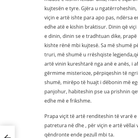
kujtesën e tyre. Gjëra u ngatërroheshin,
viçin e artë ishte para apo pas, ndërsa e
edhe atë e kishin braktisur. Dinin që viç
e dinin, dinin se e tradhtuan dike, prapë
kishte rënë mbi kujtesë. Sa më shumë pë
truri, më shumë u rrëshqiste legjenda,që
artë vinin kureshtarë nga anë e anës, i 
gërmime misterioze, përpiqeshin të ngri
shumë, mirëpo të huajt i dëbonin më egër
panjohur, habiteshin pse ua prishnin qet
edhe më e frikshme.
Prapa viçit të artë renditeshin të vrar
patretura në dhe , për viçin e artë vëllai 
qëndronte ende pezull mbi ta.
t të