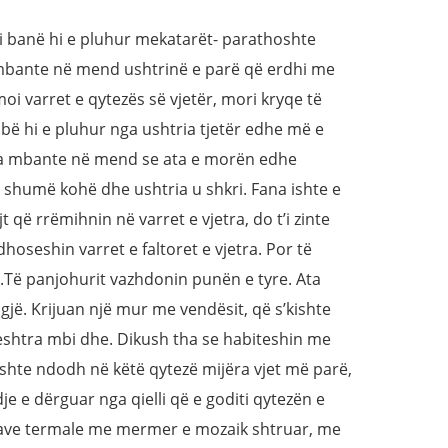
 t’i banë hi e pluhur mekatarët- parathoshte
 mbante në mend ushtrinë e parë që erdhi me
moi varret e qytezës së vjetër, mori kryqe të
u bë hi e pluhur nga ushtria tjetër edhe më e
aka mbante në mend se ata e morën edhe
shumë kohë dhe ushtria u shkri. Fana ishte e
t që rrëmihnin në varret e vjetra, do t’i zinte
hoseshin varret e faltoret e vjetra. Por të
j.Të panjohurit vazhdonin punën e tyre. Ata
gjë. Krijuan një mur me vendësit, që s’kishte
shtra mbi dhe. Dikush tha se habiteshin me
shte ndodh në këtë qytezë mijëra vjet më parë,
e e dërguar nga qielli që e goditi qytezën e
njave termale me mermer e mozaik shtruar, me