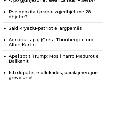
A po gjunjëzohet aleanca Rusi – Serbi?
Pse opozita i pranoi zgjedhjet me 28
dhjetor?
Said Kryeziu-patriot e largpamës
Adriatik Lapaj (Greta Thunberg), e uroi
Albin Kurtin!
Apel zotit Trump: Mos i harro Madurot e
Ballkanit!
Ish deputet e bllokadës, paralajmërojnë
grevë urie!