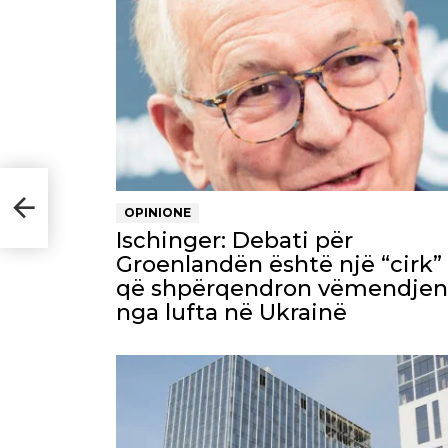
po
OPINIONE
Ischinger: Debati për
Groenlandën është një “cirk”
që shpërqendron vëmendjen
nga lufta në Ukrainë