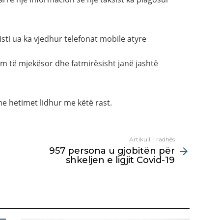
isti ua ka vjedhur telefonat mobile atyre
im të mjekësor dhe fatmirësisht janë jashtë
e hetimet lidhur me këtë rast.
Artikulli i radhës
957 persona u gjobitën për
shkeljen e ligjit Covid-19