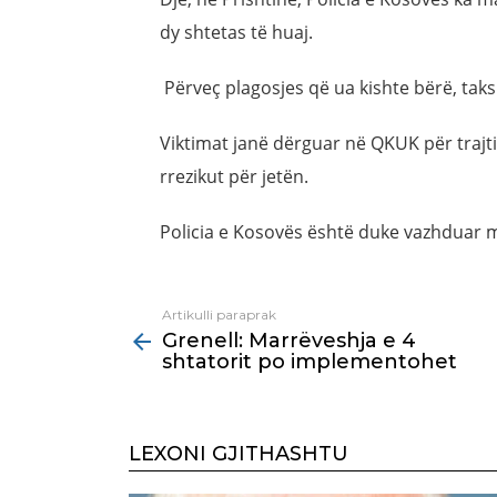
dy shtetas të huaj.
Përveç plagosjes që ua kishte bërë, taks
Viktimat janë dërguar në QKUK për trajt
rrezikut për jetën.
Policia e Kosovës është duke vazhduar m
Artikulli paraprak
See
Grenell: Marrëveshja e 4
more
shtatorit po implementohet
LEXONI GJITHASHTU