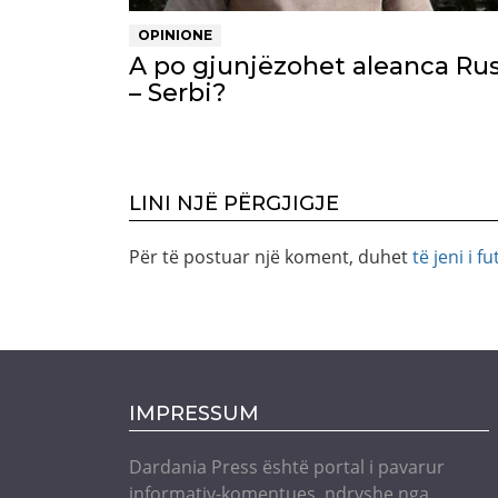
OPINIONE
A po gjunjëzohet aleanca Rus
– Serbi?
LINI NJË PËRGJIGJE
Për të postuar një koment, duhet
të jeni i fu
IMPRESSUM
Dardania Press është portal i pavarur
informativ-komentues, ndryshe nga