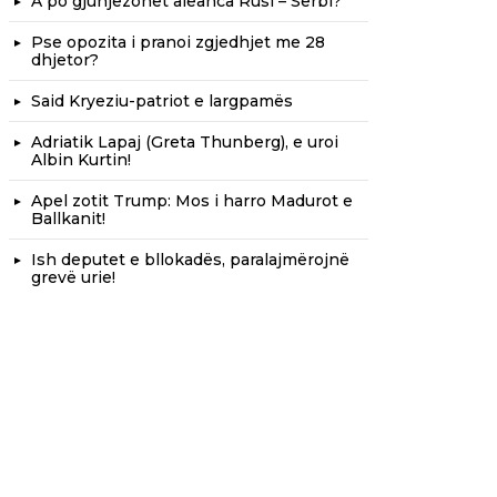
A po gjunjëzohet aleanca Rusi – Serbi?
Pse opozita i pranoi zgjedhjet me 28
dhjetor?
Said Kryeziu-patriot e largpamës
Adriatik Lapaj (Greta Thunberg), e uroi
Albin Kurtin!
Apel zotit Trump: Mos i harro Madurot e
Ballkanit!
Ish deputet e bllokadës, paralajmërojnë
grevë urie!