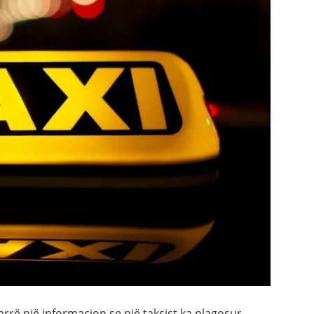
arrë një informacion se një taksist ka plagosur