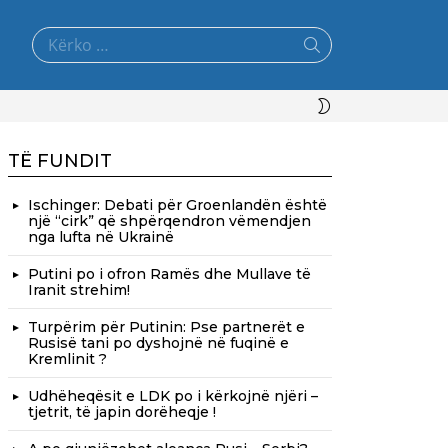
Search
for:
SWITCH
SKIN
TË FUNDIT
Ischinger: Debati për Groenlandën është
një “cirk” që shpërqendron vëmendjen
nga lufta në Ukrainë
Putini po i ofron Ramës dhe Mullave të
Iranit strehim!
Turpërim për Putinin: Pse partnerët e
Rusisë tani po dyshojnë në fuqinë e
Kremlinit ?
Udhëheqësit e LDK po i kërkojnë njëri –
tjetrit, të japin dorëheqje !