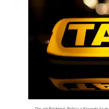
Dje, në Prishtinë, Policia e Kosovës ka m