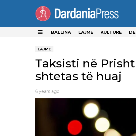
BALLINA
LAJME
KULTURË
DE
Menu
LAJME
Taksisti në Prisht
shtetas të huaj
6 years ago