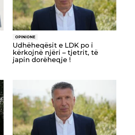
OPINIONE
Udhëheqësit e LDK po i
kërkojnë njëri – tjetrit, të
japin dorëheqje !