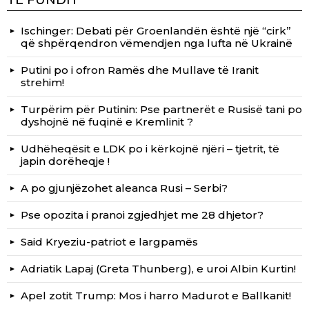
TË FUNDIT
Ischinger: Debati për Groenlandën është një “cirk”
që shpërqendron vëmendjen nga lufta në Ukrainë
Putini po i ofron Ramës dhe Mullave të Iranit
strehim!
Turpërim për Putinin: Pse partnerët e Rusisë tani po
dyshojnë në fuqinë e Kremlinit ?
Udhëheqësit e LDK po i kërkojnë njëri – tjetrit, të
japin dorëheqje !
A po gjunjëzohet aleanca Rusi – Serbi?
Pse opozita i pranoi zgjedhjet me 28 dhjetor?
Said Kryeziu-patriot e largpamës
Adriatik Lapaj (Greta Thunberg), e uroi Albin Kurtin!
Apel zotit Trump: Mos i harro Madurot e Ballkanit!