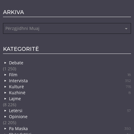
ARKIVA
Arkiva
KATEGORITË
Debate
(1 250)
Film
18
Intervista
352
Kulturë
715
Kuzhinë
8
Lajme
(8 226)
Letërsi
57
Opinione
(2 205)
Pa Maska
350