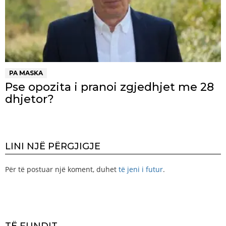
PA MASKA
Pse opozita i pranoi zgjedhjet me 28
dhjetor?
LINI NJË PËRGJIGJE
Për të postuar një koment, duhet
të jeni i futur
.