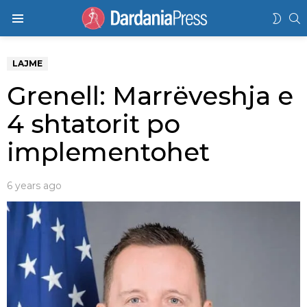
K
SWIT
Menu
SKIN
LAJME
Grenell: Marrëveshja e
4 shtatorit po
implementohet
6 years ago