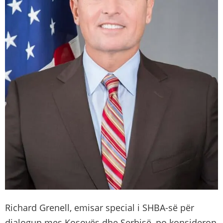
Richard Grenell, emisar special i SHBA-së për
dialogun mes Kosovës dhe Serbisë, po konsideron