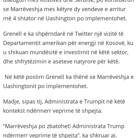
se Marrëveshja mes këtyre dy vendeve e arritur
më 4 shtator në Uashington po implementohet.
Grenell e ka shpërndarë në Twitter një vizitë të
Departamentit amerikan për energji në Kosovë, ku
u shikuan mundësitë e investimit në këtë sektor,
dhe shfrytëzimin e aseteve natyrore për këtë.
Në këtë postim Grenell ka thënë se Marrëveshja e
Uashingtonit po implementohet.
Madje, sipas tij, Administrata e Trumpit në këtë
kontekst ndërmerr veprime të shpejta.
“Marrëveshja po zbatohet! Administrata Trump
ndërmerr veprime të shpejta”, ka shkruar ai.