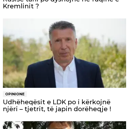
Kremlinit ?
OPINIONE
Udhëheqësit e LDK po i kërkojnë
njëri – tjetrit, të japin dorëheqje !