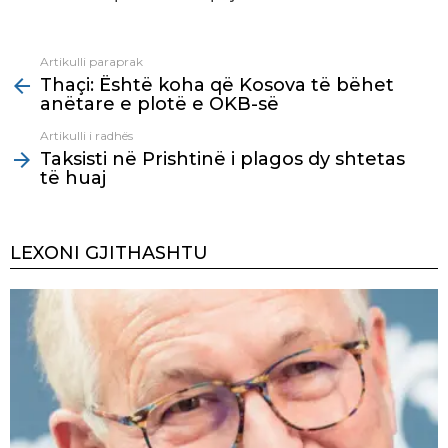
Artikulli paraprak
See
Thaçi: Është koha që Kosova të bëhet
more
anëtare e plotë e OKB-së
Artikulli i radhës
Taksisti në Prishtinë i plagos dy shtetas
të huaj
LEXONI GJITHASHTU