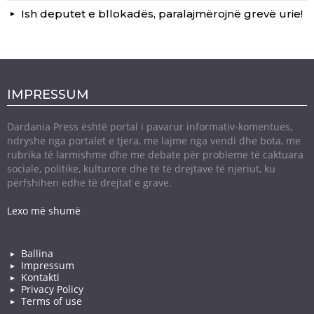
Ish deputet e bllokadës, paralajmërojnë grevë urie!
IMPRESSUM
Dardania Press është portal i pavarur informativ-komentues,
ndryshe nga portalet e tjera, me lajme nga vendi dhe bota, me
rubrika të larmishme dhe me debate për probleme të caktuara
sociale, politike, kulturore dhe të të drejtave të njeriut, ku
përfshihen edhe të drejtat e grave.
Lexo më shumë
Ballina
Impressum
Kontakti
Privacy Policy
Terms of use