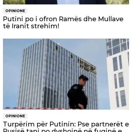
OPINIONE
Putini po i ofron Ramës dhe Mullave
të Iranit strehim!
OPINIONE
Turpërim për Putinin: Pse partnerët e
Rusisë tani po dyshojnë në fuqinë e