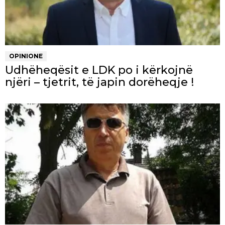
OPINIONE
Udhëheqësit e LDK po i kërkojnë
njëri – tjetrit, të japin dorëheqje !