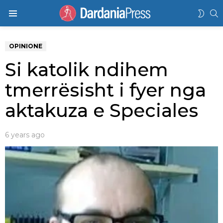
K
SWIT
Menu
SKIN
OPINIONE
Si katolik ndihem
tmerrësisht i fyer nga
aktakuza e Speciales
6 years ago