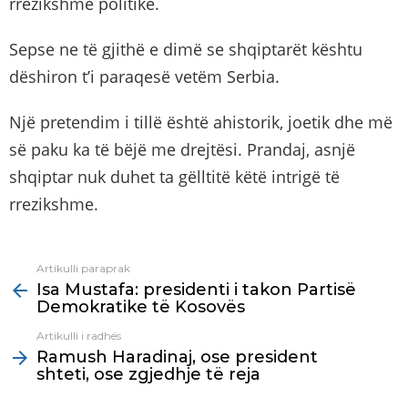
rrezikshme politike.
Sepse ne të gjithë e dimë se shqiptarët kështu
dëshiron t’i paraqesë vetëm Serbia.
Një pretendim i tillë është ahistorik, joetik dhe më
së paku ka të bëjë me drejtësi. Prandaj, asnjë
shqiptar nuk duhet ta gëlltitë këtë intrigë të
rrezikshme.
Artikulli paraprak
See
Isa Mustafa: presidenti i takon Partisë
more
Demokratike të Kosovës
Artikulli i radhës
Ramush Haradinaj, ose president
shteti, ose zgjedhje të reja