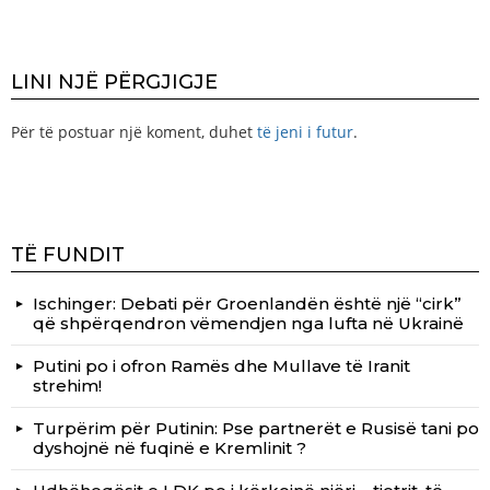
LINI NJË PËRGJIGJE
Për të postuar një koment, duhet
të jeni i futur
.
TË FUNDIT
Ischinger: Debati për Groenlandën është një “cirk”
që shpërqendron vëmendjen nga lufta në Ukrainë
Putini po i ofron Ramës dhe Mullave të Iranit
strehim!
Turpërim për Putinin: Pse partnerët e Rusisë tani po
dyshojnë në fuqinë e Kremlinit ?