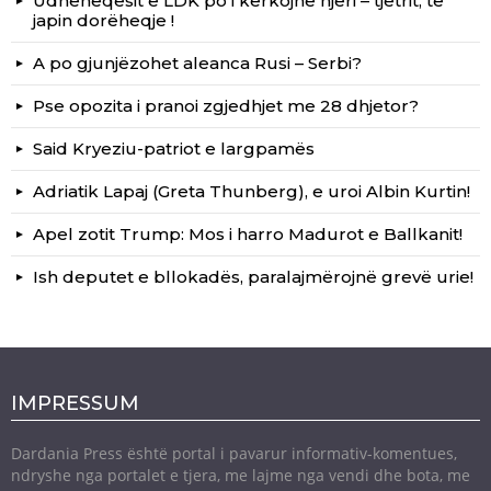
Udhëheqësit e LDK po i kërkojnë njëri – tjetrit, të
japin dorëheqje !
A po gjunjëzohet aleanca Rusi – Serbi?
Pse opozita i pranoi zgjedhjet me 28 dhjetor?
Said Kryeziu-patriot e largpamës
Adriatik Lapaj (Greta Thunberg), e uroi Albin Kurtin!
Apel zotit Trump: Mos i harro Madurot e Ballkanit!
Ish deputet e bllokadës, paralajmërojnë grevë urie!
IMPRESSUM
Dardania Press është portal i pavarur informativ-komentues,
ndryshe nga portalet e tjera, me lajme nga vendi dhe bota, me