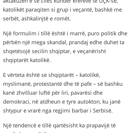
aktakuzën e së cilës kundër krerëve të UÇK-së,
katolikët paraqiten si grup i veçantë, bashkë me
serbët, ashkalinjtë e romët.
Një formulim i tillë është i marrë, puro politik dhe
përbën një mega skandal, prandaj edhe duhet ta
shqetësojë secilin shqiptar, e veçanërisht
shqiptarët katolikë.
E vërteta është se shqiptarët – katolikë,
myslimanë, protestantë dhe të pafe – së bashku
kanë zhvilluar luftë për liri, pavarësi dhe
demokraci, në atdheun e tyre autokton, ku janë
shtypur e vrarë nga regjimi barbar i Serbisë.
Një tendencë e tillë qartësisht ka prapavijë të