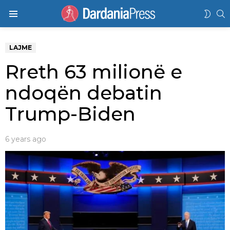
K
SWIT
Menu
SKIN
LAJME
Rreth 63 milionë e
ndoqën debatin
Trump-Biden
6 years ago