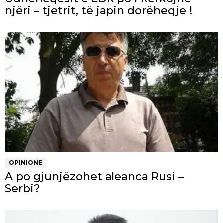
njëri – tjetrit, të japin dorëheqje !
OPINIONE
A po gjunjëzohet aleanca Rusi –
Serbi?