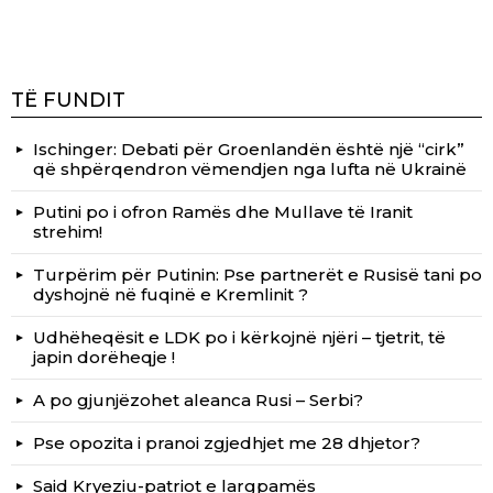
TË FUNDIT
Ischinger: Debati për Groenlandën është një “cirk”
që shpërqendron vëmendjen nga lufta në Ukrainë
Putini po i ofron Ramës dhe Mullave të Iranit
strehim!
Turpërim për Putinin: Pse partnerët e Rusisë tani po
dyshojnë në fuqinë e Kremlinit ?
Udhëheqësit e LDK po i kërkojnë njëri – tjetrit, të
japin dorëheqje !
A po gjunjëzohet aleanca Rusi – Serbi?
Pse opozita i pranoi zgjedhjet me 28 dhjetor?
Said Kryeziu-patriot e largpamës