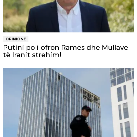
OPINIONE
Putini po i ofron Ramës dhe Mullave
të Iranit strehim!