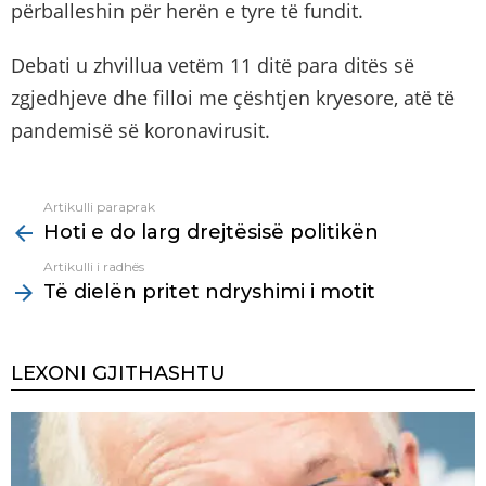
përballeshin për herën e tyre të fundit.
Debati u zhvillua vetëm 11 ditë para ditës së
zgjedhjeve dhe filloi me çështjen kryesore, atë të
pandemisë së koronavirusit.
Artikulli paraprak
See
Hoti e do larg drejtësisë politikën
more
Artikulli i radhës
Të dielën pritet ndryshimi i motit
LEXONI GJITHASHTU