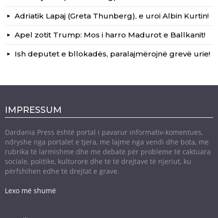
Adriatik Lapaj (Greta Thunberg), e uroi Albin Kurtin!
Apel zotit Trump: Mos i harro Madurot e Ballkanit!
Ish deputet e bllokadës, paralajmërojnë grevë urie!
IMPRESSUM
Dardania Press është portal i pavarur informativ-komentues,
ndryshe nga portalet e tjera, me lajme nga vendi dhe bota, me
rubrika të larmishme dhe me debate për probleme të caktuara
sociale, politike, kulturore dhe të të drejtave të njeriut, ku
përfshihen edhe të drejtat e grave.
Lexo më shumë