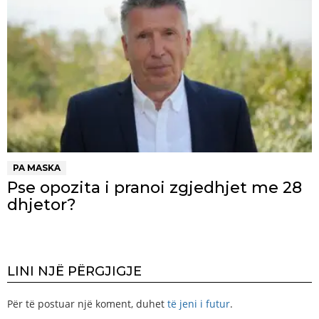
PA MASKA
Pse opozita i pranoi zgjedhjet me 28
dhjetor?
LINI NJË PËRGJIGJE
Për të postuar një koment, duhet
të jeni i futur
.