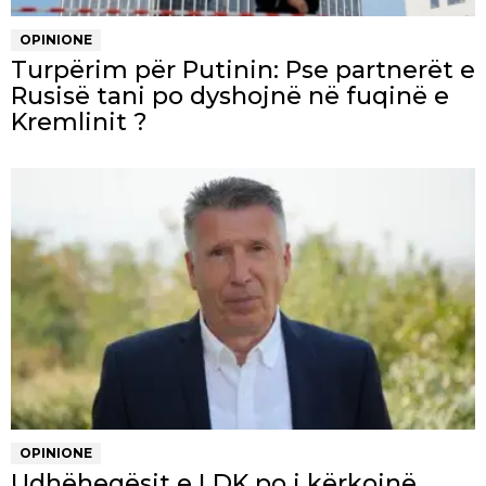
OPINIONE
Turpërim për Putinin: Pse partnerët e
Rusisë tani po dyshojnë në fuqinë e
Kremlinit ?
OPINIONE
Udhëheqësit e LDK po i kërkojnë