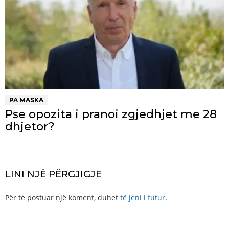
PA MASKA
Pse opozita i pranoi zgjedhjet me 28
dhjetor?
LINI NJË PËRGJIGJE
Për të postuar një koment, duhet
të jeni i futur
.