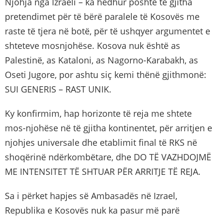
Njohja nga Izraeli – ka hedhur poshtë të gjitha
pretendimet për të bërë paralele të Kosovës me
raste të tjera në botë, për të ushqyer argumentet e
shteteve mosnjohëse. Kosova nuk është as
Palestinë, as Kataloni, as Nagorno-Karabakh, as
Oseti Jugore, por ashtu siç kemi thënë gjithmonë:
SUI GENERIS – RAST UNIK.
Ky konfirmim, hap horizonte të reja me shtete
mos-njohëse në të gjitha kontinentet, për arritjen e
njohjes universale dhe etablimit final të RKS në
shoqërinë ndërkombëtare, dhe DO TË VAZHDOJMË
ME INTENSITET TË SHTUAR PËR ARRITJE TË REJA.
Sa i përket hapjes së Ambasadës në Izrael,
Republika e Kosovës nuk ka pasur më parë