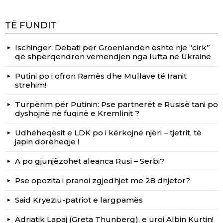
TË FUNDIT
Ischinger: Debati për Groenlandën është një “cirk”
që shpërqendron vëmendjen nga lufta në Ukrainë
Putini po i ofron Ramës dhe Mullave të Iranit
strehim!
Turpërim për Putinin: Pse partnerët e Rusisë tani po
dyshojnë në fuqinë e Kremlinit ?
Udhëheqësit e LDK po i kërkojnë njëri – tjetrit, të
japin dorëheqje !
A po gjunjëzohet aleanca Rusi – Serbi?
Pse opozita i pranoi zgjedhjet me 28 dhjetor?
Said Kryeziu-patriot e largpamës
Adriatik Lapaj (Greta Thunberg), e uroi Albin Kurtin!