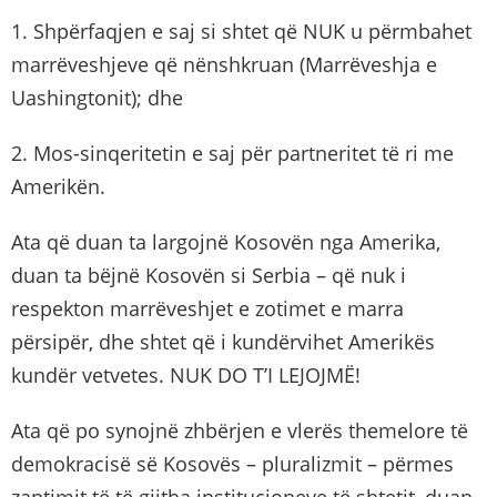
1. Shpërfaqjen e saj si shtet që NUK u përmbahet
marrëveshjeve që nënshkruan (Marrëveshja e
Uashingtonit); dhe
2. Mos-sinqeritetin e saj për partneritet të ri me
Amerikën.
Ata që duan ta largojnë Kosovën nga Amerika,
duan ta bëjnë Kosovën si Serbia – që nuk i
respekton marrëveshjet e zotimet e marra
përsipër, dhe shtet që i kundërvihet Amerikës
kundër vetvetes. NUK DO T’I LEJOJMË!
Ata që po synojnë zhbërjen e vlerës themelore të
demokracisë së Kosovës – pluralizmit – përmes
zaptimit të të gjitha institucioneve të shtetit, duan