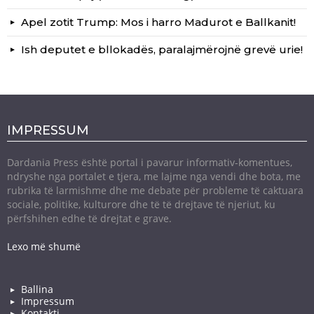
Apel zotit Trump: Mos i harro Madurot e Ballkanit!
Ish deputet e bllokadës, paralajmërojnë grevë urie!
IMPRESSUM
Dardania Press është portal i pavarur informativ-komentues,
ndryshe nga portalet e tjera, me lajme nga vendi dhe bota, me
rubrika të larmishme dhe me debate për probleme të caktuara
sociale, politike, kulturore dhe të të drejtave të njeriut, ku
përfshihen edhe të drejtat e grave.
Lexo më shumë
Ballina
Impressum
Kontakti