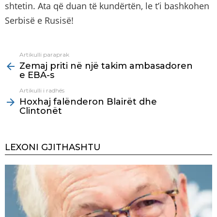
shtetin. Ata që duan të kundërtën, le t’i bashkohen
Serbisë e Rusisë!
Artikulli paraprak
See
Zemaj priti në një takim ambasadoren
more
e EBA-s
Artikulli i radhës
Hoxhaj falënderon Blairët dhe
Clintonët
LEXONI GJITHASHTU