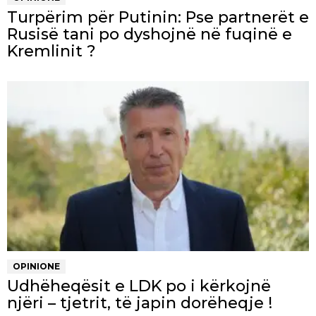
Turpërim për Putinin: Pse partnerët e
Rusisë tani po dyshojnë në fuqinë e
Kremlinit ?
OPINIONE
Udhëheqësit e LDK po i kërkojnë
njëri – tjetrit, të japin dorëheqje !