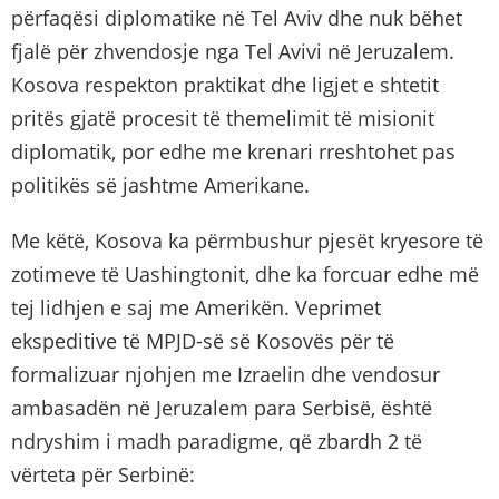
përfaqësi diplomatike në Tel Aviv dhe nuk bëhet
fjalë për zhvendosje nga Tel Avivi në Jeruzalem.
Kosova respekton praktikat dhe ligjet e shtetit
pritës gjatë procesit të themelimit të misionit
diplomatik, por edhe me krenari rreshtohet pas
politikës së jashtme Amerikane.
Me këtë, Kosova ka përmbushur pjesët kryesore të
zotimeve të Uashingtonit, dhe ka forcuar edhe më
tej lidhjen e saj me Amerikën. Veprimet
ekspeditive të MPJD-së së Kosovës për të
formalizuar njohjen me Izraelin dhe vendosur
ambasadën në Jeruzalem para Serbisë, është
ndryshim i madh paradigme, që zbardh 2 të
vërteta për Serbinë: