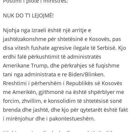
Postimi i plotë i ministres:
NUK DO T’I LEJOJMË!
Njohja nga Izraeli është një arritje e
jashtëzakonshme për shtetësinë e Kosovës, pas
disa vitesh fushate agresive ilegale të Serbisë. Kjo
erdhi falë përkushtimit të administratës
Amerikane Trump, dhe përkrahjes së fuqishme
tani nga administrata e re Biden/Blinken.
Rreshtimi i përhershëm i Republikës së Kosovës
me Amerikën, gjithmonë na është shpërblyer me
forcim, zhvillim, e konsolidim të shtetësisë sonë
brenda dhe jashtë, dhe kjo për qytetarët është fakt
i mirënjohur dhe i pakontestueshëm.