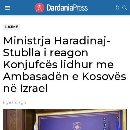
K
SWIT
Menu
SKIN
LAJME
Ministrja Haradinaj-
Stublla i reagon
Konjufcës lidhur me
Ambasadën e Kosovës
në Izrael
6 years ago