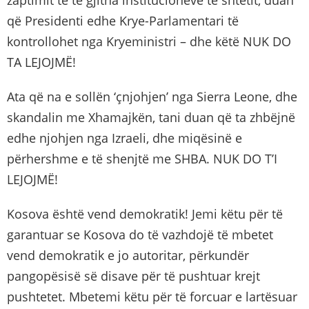
që Presidenti edhe Krye-Parlamentari të
kontrollohet nga Kryeministri – dhe këtë NUK DO
TA LEJOJMË!
Ata që na e sollën ‘çnjohjen’ nga Sierra Leone, dhe
skandalin me Xhamajkën, tani duan që ta zhbëjnë
edhe njohjen nga Izraeli, dhe miqësinë e
përhershme e të shenjtë me SHBA. NUK DO T’I
LEJOJMË!
Kosova është vend demokratik! Jemi këtu për të
garantuar se Kosova do të vazhdojë të mbetet
vend demokratik e jo autoritar, përkundër
pangopësisë së disave për të pushtuar krejt
pushtetet. Mbetemi këtu për të forcuar e lartësuar