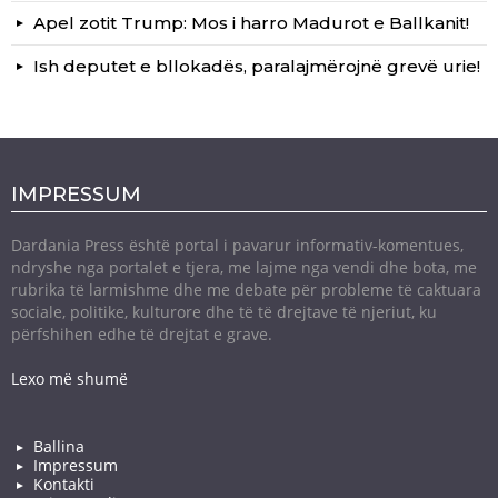
Apel zotit Trump: Mos i harro Madurot e Ballkanit!
Ish deputet e bllokadës, paralajmërojnë grevë urie!
IMPRESSUM
Dardania Press është portal i pavarur informativ-komentues,
ndryshe nga portalet e tjera, me lajme nga vendi dhe bota, me
rubrika të larmishme dhe me debate për probleme të caktuara
sociale, politike, kulturore dhe të të drejtave të njeriut, ku
përfshihen edhe të drejtat e grave.
Lexo më shumë
Ballina
Impressum
Kontakti