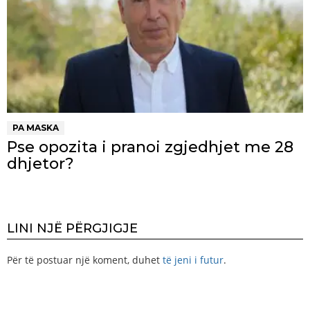
PA MASKA
Pse opozita i pranoi zgjedhjet me 28
dhjetor?
LINI NJË PËRGJIGJE
Për të postuar një koment, duhet
të jeni i futur
.