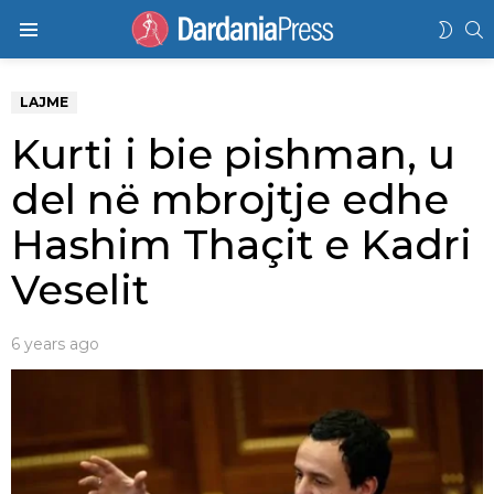
K
SWIT
Menu
SKIN
LAJME
Kurti i bie pishman, u
del në mbrojtje edhe
Hashim Thaçit e Kadri
Veselit
6 years ago