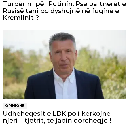
Turpërim për Putinin: Pse partnerët e
Rusisë tani po dyshojnë në fuqinë e
Kremlinit ?
OPINIONE
Udhëheqësit e LDK po i kërkojnë
njëri – tjetrit, të japin dorëheqje !