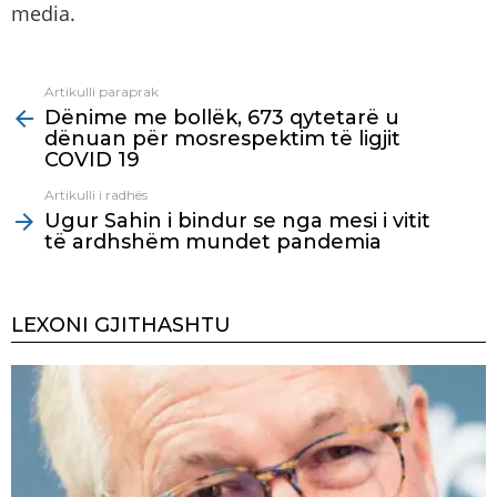
media.
Artikulli paraprak
See
Dënime me bollëk, 673 qytetarë u
more
dënuan për mosrespektim të ligjit
COVID 19
Artikulli i radhës
Ugur Sahin i bindur se nga mesi i vitit
të ardhshëm mundet pandemia
LEXONI GJITHASHTU