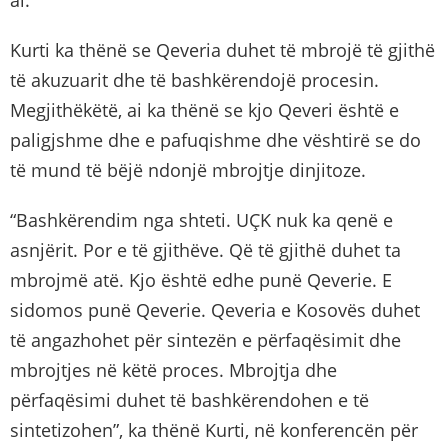
ai.
Kurti ka thënë se Qeveria duhet të mbrojë të gjithë
të akuzuarit dhe të bashkërendojë procesin.
Megjithëkëtë, ai ka thënë se kjo Qeveri është e
paligjshme dhe e pafuqishme dhe vështirë se do
të mund të bëjë ndonjë mbrojtje dinjitoze.
“Bashkërendim nga shteti. UÇK nuk ka qenë e
asnjërit. Por e të gjithëve. Që të gjithë duhet ta
mbrojmë atë. Kjo është edhe punë Qeverie. E
sidomos punë Qeverie. Qeveria e Kosovës duhet
të angazhohet për sintezën e përfaqësimit dhe
mbrojtjes në këtë proces. Mbrojtja dhe
përfaqësimi duhet të bashkërendohen e të
sintetizohen”, ka thënë Kurti, në konferencën për