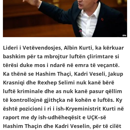
Lideri i Vetëvendosjes, Albin Kurti, ka kërkuar
bashkim për ta mbrojtur luftën çlirimtare si
tërësi duke mos i ndarë në emra të veçantë.
Ka thënë se Hashim Thaçi, Kadri Veseli, Jakup
Krasniqi dhe Rexhep Selimi nuk kanë bërë
luftë kriminale dhe as nuk kanë pasur qëllim
të kontrollojnë gjithçka në kohën e luftës. Ky
është pozicioni i ri i ish-Kryeministrit Kurti në
raport me dy ish-udhëheqësit e UÇK
–
së
Hashim Thaçin dhe Kadri Veselin
,
për të cilët