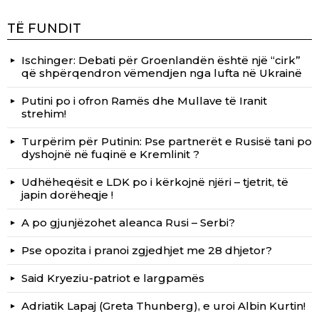
TË FUNDIT
Ischinger: Debati për Groenlandën është një “cirk”
që shpërqendron vëmendjen nga lufta në Ukrainë
Putini po i ofron Ramës dhe Mullave të Iranit
strehim!
Turpërim për Putinin: Pse partnerët e Rusisë tani po
dyshojnë në fuqinë e Kremlinit ?
Udhëheqësit e LDK po i kërkojnë njëri – tjetrit, të
japin dorëheqje !
A po gjunjëzohet aleanca Rusi – Serbi?
Pse opozita i pranoi zgjedhjet me 28 dhjetor?
Said Kryeziu-patriot e largpamës
Adriatik Lapaj (Greta Thunberg), e uroi Albin Kurtin!