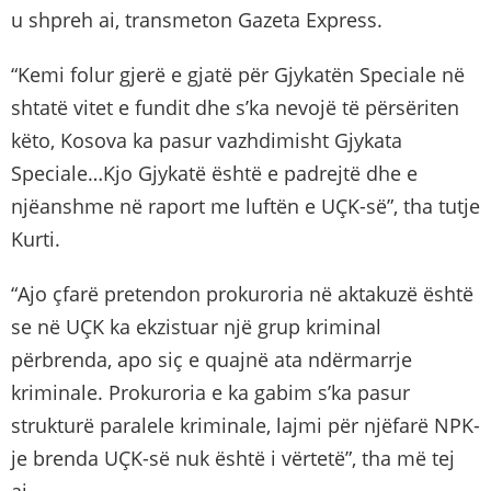
u shpreh ai, transmeton Gazeta Express.
“Kemi folur gjerë e gjatë për Gjykatën Speciale në
shtatë vitet e fundit dhe s’ka nevojë të përsëriten
këto, Kosova ka pasur vazhdimisht Gjykata
Speciale…Kjo Gjykatë është e padrejtë dhe e
njëanshme në raport me luftën e UÇK-së”, tha tutje
Kurti.
“Ajo çfarë pretendon prokuroria në aktakuzë është
se në UÇK ka ekzistuar një grup kriminal
përbrenda, apo siç e quajnë ata ndërmarrje
kriminale. Prokuroria e ka gabim s’ka pasur
strukturë paralele kriminale, lajmi për njëfarë NPK-
je brenda UÇK-së nuk është i vërtetë”, tha më tej