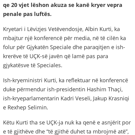
qe 20 vjet lëshon akuza se kanë kryer vepra
penale pas
luftës.
Kryetari i Lëvizjes Vetëvendosje, Albin Kurti, ka
mbajtur një konferencë për media, në të cilën ka
folur për Gjykatën Speciale dhe paraqitjen e ish-
krerëve të UÇK-së javën që lamë pas para
gjykatësve të Speciales.
Ish-kryeministri Kurti, ka reflektuar në konferencë
duke përmendur ish-presidentin Hashim Thaçi,
ish-kryeparlamentarin Kadri Veseli, Jakup Krasniqi
e Rexhep Selimin.
Këtu Kurti tha se UÇK-ja nuk ka qenë e asnjërit por
e të gjithëve dhe “të gjithë duhet ta mbrojmë atë”,