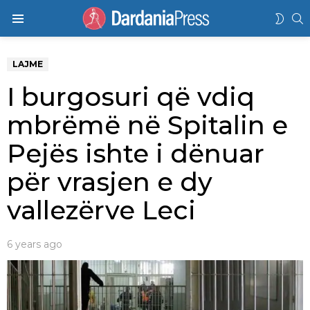
K
SWIT
Menu
SKIN
LAJME
I burgosuri që vdiq
mbrëmë në Spitalin e
Pejës ishte i dënuar
për vrasjen e dy
vallezërve Leci
6 years ago