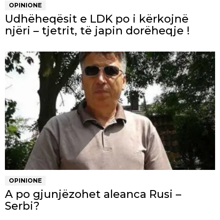
OPINIONE
Udhëheqësit e LDK po i kërkojnë
njëri – tjetrit, të japin dorëheqje !
OPINIONE
A po gjunjëzohet aleanca Rusi –
Serbi?