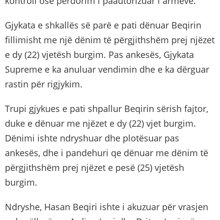
kontroll ose përdorim i paautorizuar i armëve.
Gjykata e shkallës së parë e pati dënuar Beqirin
fillimisht me një dënim të përgjithshëm prej njëzet
e dy (22) vjetësh burgim. Pas ankesës, Gjykata
Supreme e ka anuluar vendimin dhe e ka dërguar
rastin për rigjykim.
Trupi gjykues e pati shpallur Beqirin sërish fajtor,
duke e dënuar me njëzet e dy (22) vjet burgim.
Dënimi ishte ndryshuar dhe plotësuar pas
ankesës, dhe i pandehuri qe dënuar me dënim të
përgjithshëm prej njëzet e pesë (25) vjetësh
burgim.
Ndryshe, Hasan Beqiri ishte i akuzuar për vrasjen