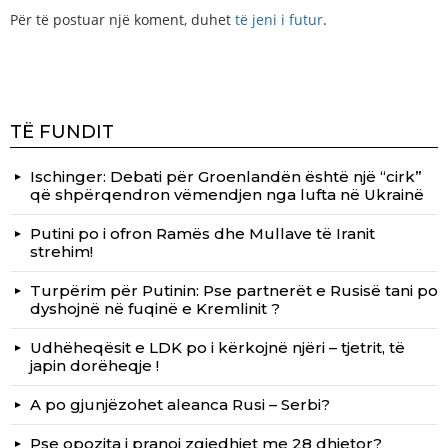
Për të postuar një koment, duhet
të jeni i futur
.
TË FUNDIT
Ischinger: Debati për Groenlandën është një “cirk”
që shpërqendron vëmendjen nga lufta në Ukrainë
Putini po i ofron Ramës dhe Mullave të Iranit
strehim!
Turpërim për Putinin: Pse partnerët e Rusisë tani po
dyshojnë në fuqinë e Kremlinit ?
Udhëheqësit e LDK po i kërkojnë njëri – tjetrit, të
japin dorëheqje !
A po gjunjëzohet aleanca Rusi – Serbi?
Pse opozita i pranoi zgjedhjet me 28 dhjetor?