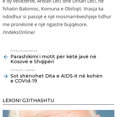
e dy vëllezërve, Ardian Leci dhe Dritan Leci, në
fshatin Babimoc, Komuna e Obiliqit. Vrasja ka
ndodhur si pasojë e një mosmarrëveshjeje lidhur
me pronësinë e një ngastre bujqësore.
/IndeksOnline/
Artikulli paraprak
See
Parashikimi i motit për këtë javë në
more
Kosovë e Shqipëri
Artikulli i radhës
Sot shënohet Dita e AIDS-it në kohën
e COVId-19
LEXONI GJITHASHTU