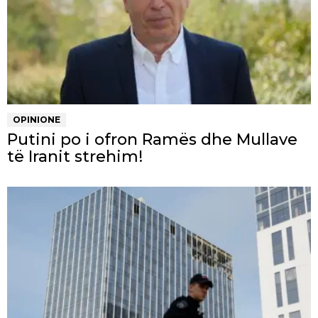
OPINIONE
Putini po i ofron Ramës dhe Mullave
të Iranit strehim!