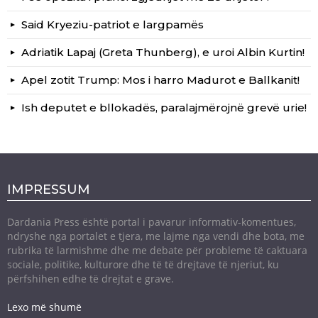
Said Kryeziu-patriot e largpamës
Adriatik Lapaj (Greta Thunberg), e uroi Albin Kurtin!
Apel zotit Trump: Mos i harro Madurot e Ballkanit!
Ish deputet e bllokadës, paralajmërojnë grevë urie!
IMPRESSUM
Dardania Press është portal i pavarur informativ-komentues,
ndryshe nga portalet e tjera, me lajme nga vendi dhe bota, me
rubrika të larmishme dhe me debate për probleme të caktuara
sociale, politike, kulturore dhe të të drejtave të njeriut, ku
përfshihen edhe të drejtat e grave.
Lexo më shumë