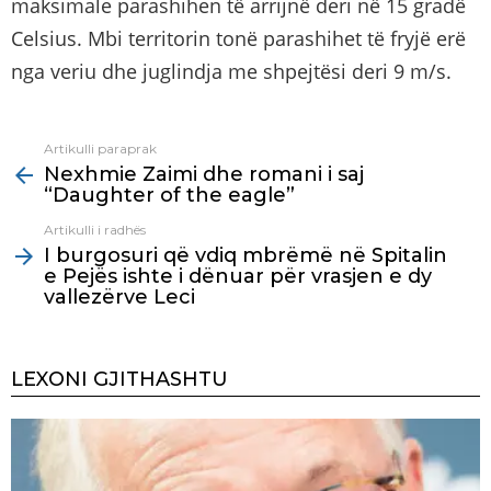
maksimale parashihen të arrijnë deri në 15 gradë
Celsius. Mbi territorin tonë parashihet të fryjë erë
nga veriu dhe juglindja me shpejtësi deri 9 m/s.
Artikulli paraprak
See
Nexhmie Zaimi dhe romani i saj
more
“Daughter of the eagle”
Artikulli i radhës
I burgosuri që vdiq mbrëmë në Spitalin
e Pejës ishte i dënuar për vrasjen e dy
vallezërve Leci
LEXONI GJITHASHTU