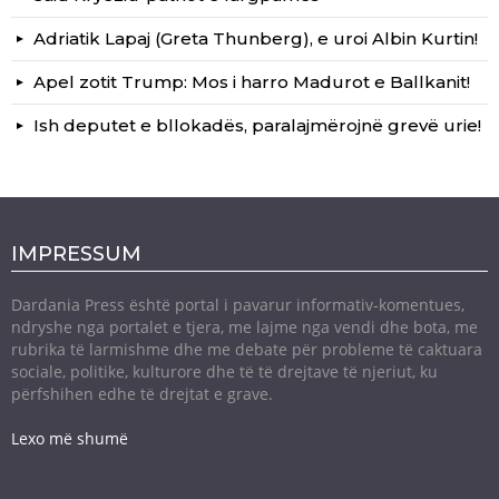
Adriatik Lapaj (Greta Thunberg), e uroi Albin Kurtin!
Apel zotit Trump: Mos i harro Madurot e Ballkanit!
Ish deputet e bllokadës, paralajmërojnë grevë urie!
IMPRESSUM
Dardania Press është portal i pavarur informativ-komentues,
ndryshe nga portalet e tjera, me lajme nga vendi dhe bota, me
rubrika të larmishme dhe me debate për probleme të caktuara
sociale, politike, kulturore dhe të të drejtave të njeriut, ku
përfshihen edhe të drejtat e grave.
Lexo më shumë