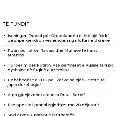
TË FUNDIT
Ischinger: Debati për Groenlandën është një “cirk”
që shpërqendron vëmendjen nga lufta në Ukrainë
Putini po i ofron Ramës dhe Mullave të Iranit
strehim!
Turpërim për Putinin: Pse partnerët e Rusisë tani po
dyshojnë në fuqinë e Kremlinit ?
Udhëheqësit e LDK po i kërkojnë njëri – tjetrit, të
japin dorëheqje !
A po gjunjëzohet aleanca Rusi – Serbi?
Pse opozita i pranoi zgjedhjet me 28 dhjetor?
Said Kryeziu-patriot e largpamës