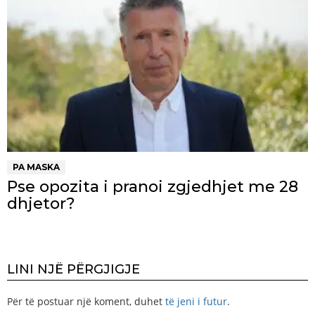
PA MASKA
Pse opozita i pranoi zgjedhjet me 28
dhjetor?
LINI NJË PËRGJIGJE
Për të postuar një koment, duhet
të jeni i futur
.