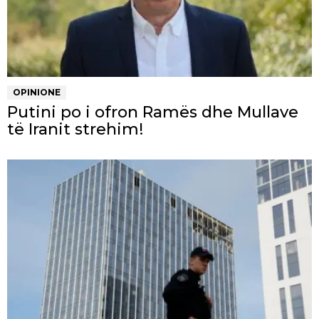
OPINIONE
Putini po i ofron Ramës dhe Mullave
të Iranit strehim!