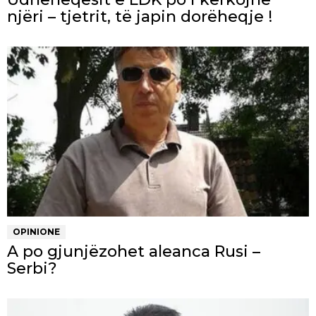
njëri – tjetrit, të japin dorëheqje !
OPINIONE
A po gjunjëzohet aleanca Rusi –
Serbi?