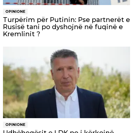
OPINIONE
Turpërim për Putinin: Pse partnerët e
Rusisë tani po dyshojnë në fuqinë e
Kremlinit ?
OPINIONE
Udhëheqësit e LDK po i kërkojnë