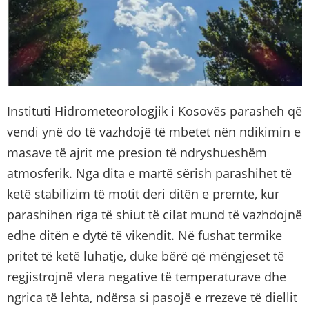
Instituti Hidrometeorologjik i Kosovës parasheh që
vendi ynë do të vazhdojë të mbetet nën ndikimin e
masave të ajrit me presion të ndryshueshëm
atmosferik. Nga dita e martë sërish parashihet të
ketë stabilizim të motit deri ditën e premte, kur
parashihen riga të shiut të cilat mund të vazhdojnë
edhe ditën e dytë të vikendit. Në fushat termike
pritet të ketë luhatje, duke bërë që mëngjeset të
regjistrojnë vlera negative të temperaturave dhe
ngrica të lehta, ndërsa si pasojë e rrezeve të diellit