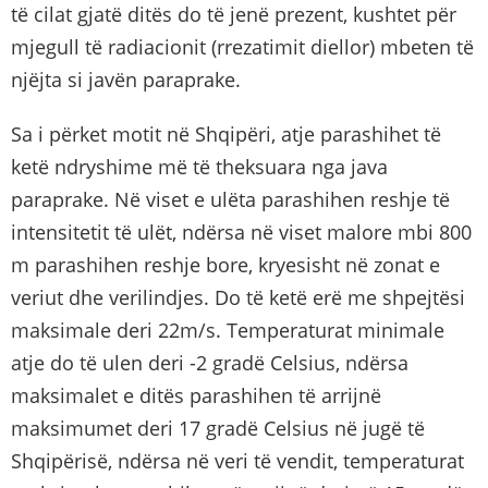
të cilat gjatë ditës do të jenë prezent, kushtet për
mjegull të radiacionit (rrezatimit diellor) mbeten të
njëjta si javën paraprake.
Sa i përket motit në Shqipëri, atje parashihet të
ketë ndryshime më të theksuara nga java
paraprake. Në viset e ulëta parashihen reshje të
intensitetit të ulët, ndërsa në viset malore mbi 800
m parashihen reshje bore, kryesisht në zonat e
veriut dhe verilindjes. Do të ketë erë me shpejtësi
maksimale deri 22m/s. Temperaturat minimale
atje do të ulen deri -2 gradë Celsius, ndërsa
maksimalet e ditës parashihen të arrijnë
maksimumet deri 17 gradë Celsius në jugë të
Shqipërisë, ndërsa në veri të vendit, temperaturat