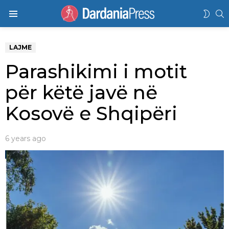
K
SWIT
Menu
SKIN
LAJME
Parashikimi i motit
për këtë javë në
Kosovë e Shqipëri
6 years ago