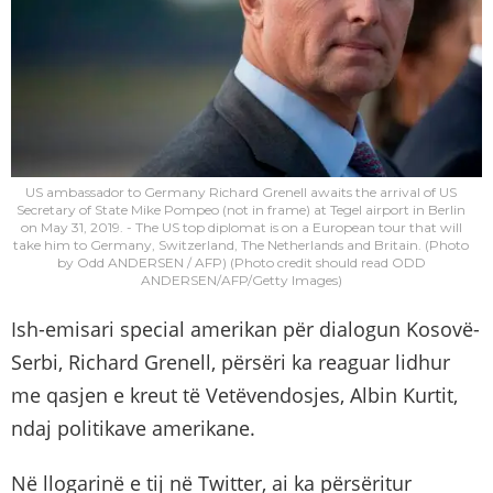
US ambassador to Germany Richard Grenell awaits the arrival of US
Secretary of State Mike Pompeo (not in frame) at Tegel airport in Berlin
on May 31, 2019. - The US top diplomat is on a European tour that will
take him to Germany, Switzerland, The Netherlands and Britain. (Photo
by Odd ANDERSEN / AFP) (Photo credit should read ODD
ANDERSEN/AFP/Getty Images)
Ish-emisari special amerikan për dialogun Kosovë-
Serbi, Richard Grenell, përsëri ka reaguar lidhur
me qasjen e kreut të Vetëvendosjes, Albin Kurtit,
ndaj politikave amerikane.
Në llogarinë e tij në Twitter, ai ka përsëritur