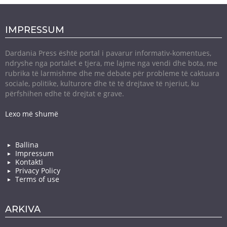
IMPRESSUM
Dardania Press është portal i pavarur informativ-komentues,
ndryshe nga portalet e tjera, me lajme nga vendi dhe bota, me
rubrika të larmishme dhe me debate për probleme të caktuara
sociale, politike, kulturore dhe të të drejtave të njeriut, ku
përfshihen edhe të drejtat e grave.
Lexo më shumë
Ballina
Impressum
Kontakti
Privacy Policy
Terms of use
ARKIVA