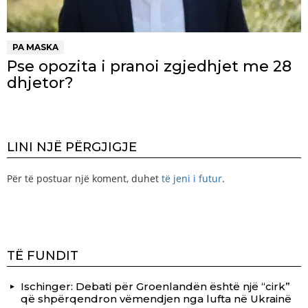
PA MASKA
Pse opozita i pranoi zgjedhjet me 28
dhjetor?
LINI NJË PËRGJIGJE
Për të postuar një koment, duhet
të jeni i futur
.
TË FUNDIT
Ischinger: Debati për Groenlandën është një “cirk”
që shpërqendron vëmendjen nga lufta në Ukrainë