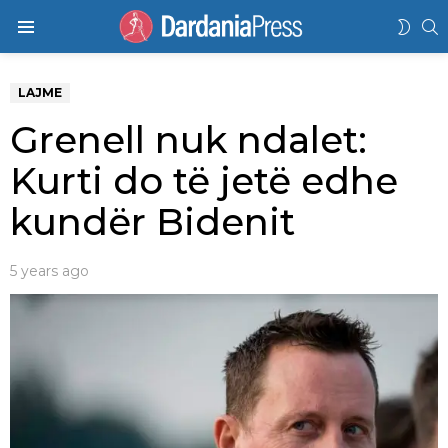
K
SWIT
Menu
SKIN
LAJME
Grenell nuk ndalet:
Kurti do të jetë edhe
kundër Bidenit
5 years ago