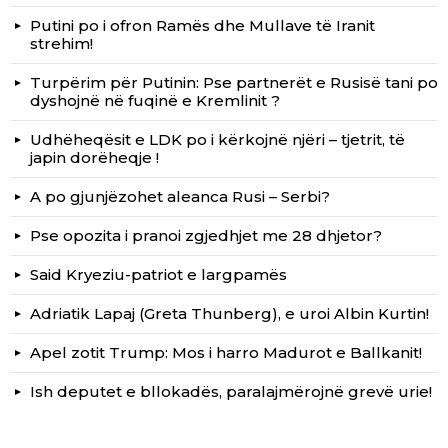
Putini po i ofron Ramës dhe Mullave të Iranit
strehim!
Turpërim për Putinin: Pse partnerët e Rusisë tani po
dyshojnë në fuqinë e Kremlinit ?
Udhëheqësit e LDK po i kërkojnë njëri – tjetrit, të
japin dorëheqje !
A po gjunjëzohet aleanca Rusi – Serbi?
Pse opozita i pranoi zgjedhjet me 28 dhjetor?
Said Kryeziu-patriot e largpamës
Adriatik Lapaj (Greta Thunberg), e uroi Albin Kurtin!
Apel zotit Trump: Mos i harro Madurot e Ballkanit!
Ish deputet e bllokadës, paralajmërojnë grevë urie!