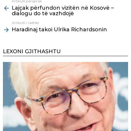
Artikulli paraprak
See
Lajçak përfundon vizitën në Kosovë –
more
dialogu do të vazhdojë
Artikulli i radhës
Haradinaj takoi Ulrika Richardsonin
LEXONI GJITHASHTU