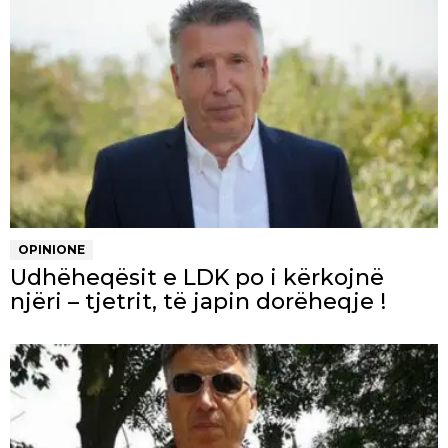
OPINIONE
Udhëheqësit e LDK po i kërkojnë
njëri – tjetrit, të japin dorëheqje !