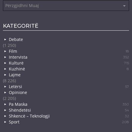
Arkiva
KATEGORITË
Debate
(1 250)
Film
18
Intervista
352
Kulturë
715
Kuzhinë
8
Lajme
(8 226)
Letërsi
57
Opinione
(2 205)
Pa Maska
350
Shëndetësi
54
Shkencë – Teknologji
32
Sport
208