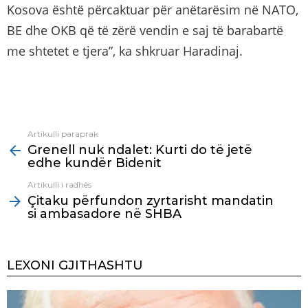
Kosova është përcaktuar për anëtarësim në NATO,
BE dhe OKB që të zërë vendin e saj të barabartë
me shtetet e tjera”, ka shkruar Haradinaj.
Artikulli paraprak
See
Grenell nuk ndalet: Kurti do të jetë
more
edhe kundër Bidenit
Artikulli i radhës
Çitaku përfundon zyrtarisht mandatin
si ambasadore në SHBA
LEXONI GJITHASHTU