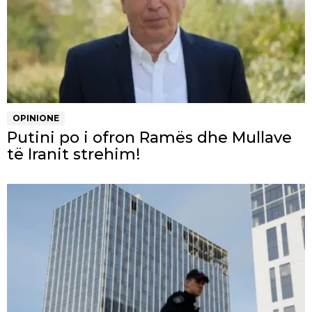
OPINIONE
Putini po i ofron Ramës dhe Mullave
të Iranit strehim!