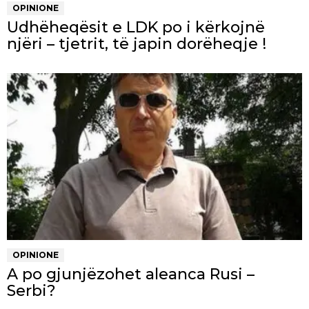
OPINIONE
Udhëheqësit e LDK po i kërkojnë
njëri – tjetrit, të japin dorëheqje !
OPINIONE
A po gjunjëzohet aleanca Rusi –
Serbi?