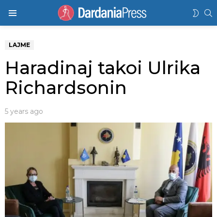
K
SWIT
Menu
SKIN
LAJME
Haradinaj takoi Ulrika
Richardsonin
5 years ago