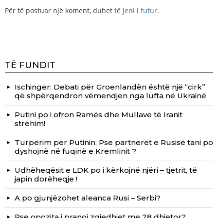
Për të postuar një koment, duhet
të jeni i futur
.
TË FUNDIT
Ischinger: Debati për Groenlandën është një “cirk”
që shpërqendron vëmendjen nga lufta në Ukrainë
Putini po i ofron Ramës dhe Mullave të Iranit
strehim!
Turpërim për Putinin: Pse partnerët e Rusisë tani po
dyshojnë në fuqinë e Kremlinit ?
Udhëheqësit e LDK po i kërkojnë njëri – tjetrit, të
japin dorëheqje !
A po gjunjëzohet aleanca Rusi – Serbi?
Pse opozita i pranoi zgjedhjet me 28 dhjetor?