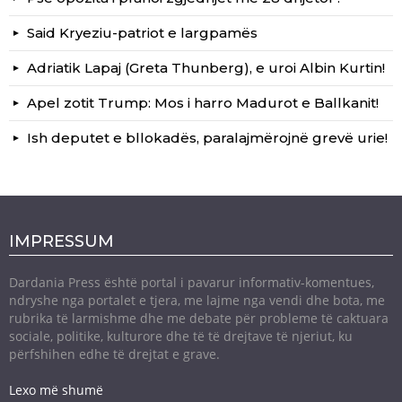
Said Kryeziu-patriot e largpamës
Adriatik Lapaj (Greta Thunberg), e uroi Albin Kurtin!
Apel zotit Trump: Mos i harro Madurot e Ballkanit!
Ish deputet e bllokadës, paralajmërojnë grevë urie!
IMPRESSUM
Dardania Press është portal i pavarur informativ-komentues,
ndryshe nga portalet e tjera, me lajme nga vendi dhe bota, me
rubrika të larmishme dhe me debate për probleme të caktuara
sociale, politike, kulturore dhe të të drejtave të njeriut, ku
përfshihen edhe të drejtat e grave.
Lexo më shumë