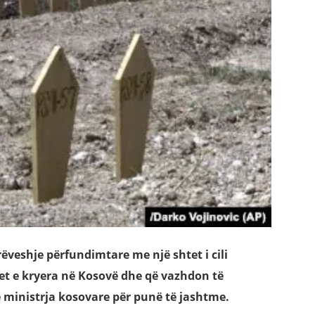
ëveshje përfundimtare me një shtet i cili
et e kryera në Kosovë dhe që vazhdon të
ë ministrja kosovare për punë të jashtme.