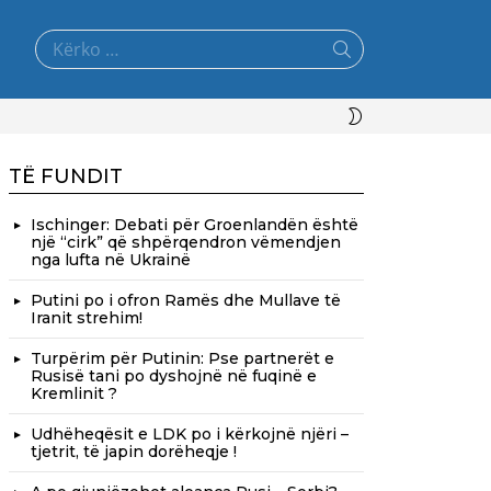
Search
for:
SWITCH
SKIN
TË FUNDIT
Ischinger: Debati për Groenlandën është
një “cirk” që shpërqendron vëmendjen
nga lufta në Ukrainë
Putini po i ofron Ramës dhe Mullave të
Iranit strehim!
Turpërim për Putinin: Pse partnerët e
Rusisë tani po dyshojnë në fuqinë e
Kremlinit ?
Udhëheqësit e LDK po i kërkojnë njëri –
tjetrit, të japin dorëheqje !