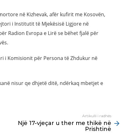
ortore në Kizhevak, afër kufirit me Kosovën,
jtori i Institutit të Mjekësisë Ligjore në
për Radion Evropa e Lirë se bëhet fjalë për
vës.
ari i Komisionit për Persona të Zhdukur në
 kanë nisur qe dhjetë ditë, ndërkaq mbetjet e
Artikulli i radhës
Një 17-vjeçar u ther me thikë në
Prishtinë