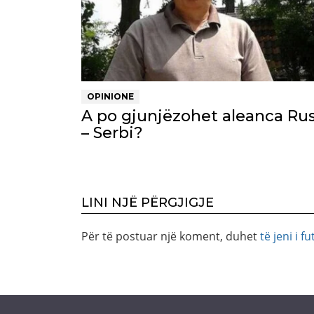
OPINIONE
A po gjunjëzohet aleanca Rus
– Serbi?
LINI NJË PËRGJIGJE
Për të postuar një koment, duhet
të jeni i fu