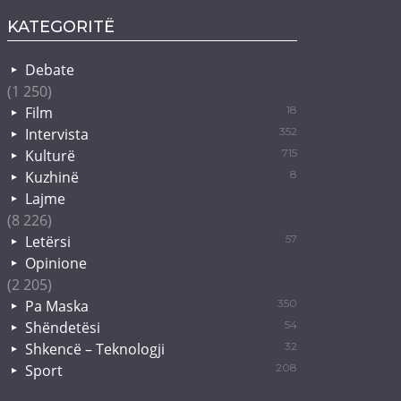
KATEGORITË
Debate
(1 250)
Film
18
Intervista
352
Kulturë
715
Kuzhinë
8
Lajme
(8 226)
Letërsi
57
Opinione
(2 205)
Pa Maska
350
Shëndetësi
54
Shkencë – Teknologji
32
Sport
208