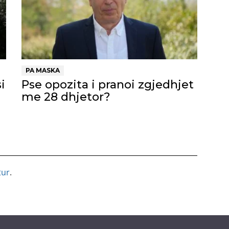
PA MASKA
i
Pse opozita i pranoi zgjedhjet
me 28 dhjetor?
tur
.