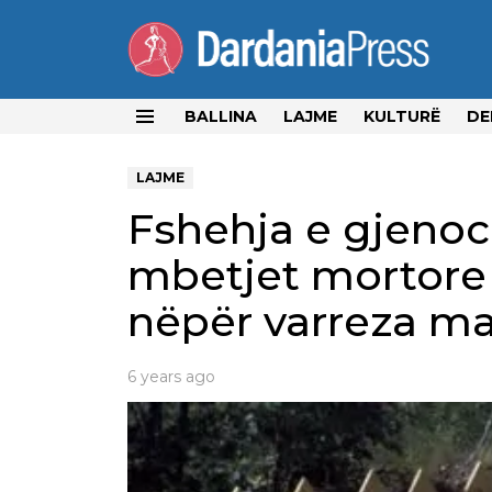
BALLINA
LAJME
KULTURË
DE
Menu
LAJME
Fshehja e gjenoc
mbetjet mortore 
nëpër varreza ma
6 years ago