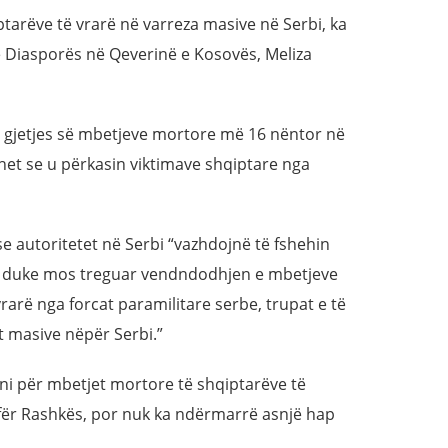
tarëve të vrarë në varreza masive në Serbi, ka
e Diasporës në Qeverinë e Kosovës, Meliza
s gjetjes së mbetjeve mortore më 16 nëntor në
ohet se u përkasin viktimave shqiptare nga
se autoritetet në Serbi “vazhdojnë të fshehin
, duke mos treguar vendndodhjen e mbetjeve
rarë nga forcat paramilitare serbe, trupat e të
t masive nëpër Serbi.”
eni për mbetjet mortore të shqiptarëve të
fër Rashkës, por nuk ka ndërmarrë asnjë hap