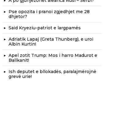
A po gjunjëzohet aleanca Rusi – Serbi?
Pse opozita i pranoi zgjedhjet me 28
dhjetor?
Said Kryeziu-patriot e largpamës
Adriatik Lapaj (Greta Thunberg), e uroi
Albin Kurtin!
Apel zotit Trump: Mos i harro Madurot e
Ballkanit!
Ish deputet e bllokadës, paralajmërojnë
grevë urie!