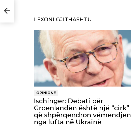
e
LEXONI GJITHASHTU
OPINIONE
Ischinger: Debati për
Groenlandën është një “cirk”
që shpërqendron vëmendjen
nga lufta në Ukrainë