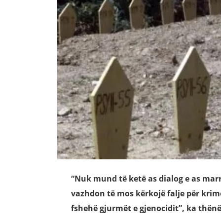
“Nuk mund të ketë as dialog e as marr
vazhdon të mos kërkojë falje për krim
fshehë gjurmët e gjenocidit”, ka thën