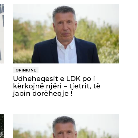
OPINIONE
Udhëheqësit e LDK po i
kërkojnë njëri – tjetrit, të
japin dorëheqje !