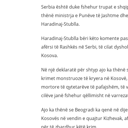
Serbia është duke fshehur trupat e shqip
thënë ministrja e Punëve të Jashtme dh
Haradinaj-Stublla.
Haradinaj-Stublla bëri këto komente pa
afërsi të Rashkës në Serbi, të cilat dysh
Kosova.
Në një deklaratë për shtyp ajo ka thënë 
krimet monstruoze të kryera në Kosovë
mortore të qytetarëve të pafajshëm, të v
cilëve janë fshehur qëllimisht në varreza
Ajo ka thënë se Beogradi ka qenë në dij
Kosovës në vendin e quajtur Kizhevak, a
për të zbardhur këtë krim.