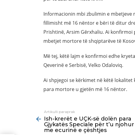
Informacionin mbi zbulimin e mbetjeve m
fillimisht më 16 nëntor e bëri të ditur dre
Prishtinë, Arsim Gërxhaliu. Ai konfirmoi 
mbetjet mortore të shqiptarëve të Koso
Më tej, këtë lajm e konfirmoi edhe kryet
Qeverinë e Serbisë, Velko Odaloviq.
Ai shpjegoi se kërkimet në këtë lokalitet
para mortore u gjetën më 16 nëntor.
Artikulli paraprak
See
Ish-krerët e UÇK-së dolën para
more
Gjykatës Speciale për t’u njohur
me ecurinë e çështjes