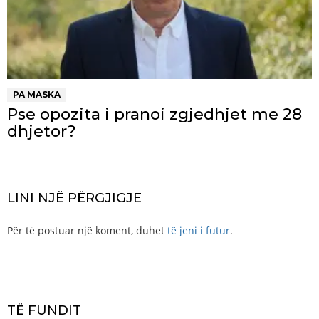
PA MASKA
Pse opozita i pranoi zgjedhjet me 28
dhjetor?
LINI NJË PËRGJIGJE
Për të postuar një koment, duhet
të jeni i futur
.
TË FUNDIT