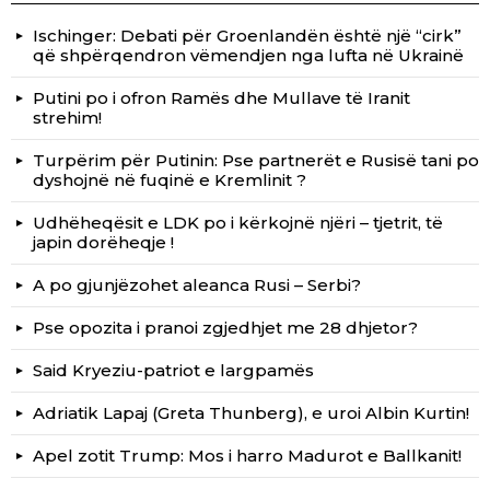
Ischinger: Debati për Groenlandën është një “cirk”
që shpërqendron vëmendjen nga lufta në Ukrainë
Putini po i ofron Ramës dhe Mullave të Iranit
strehim!
Turpërim për Putinin: Pse partnerët e Rusisë tani po
dyshojnë në fuqinë e Kremlinit ?
Udhëheqësit e LDK po i kërkojnë njëri – tjetrit, të
japin dorëheqje !
A po gjunjëzohet aleanca Rusi – Serbi?
Pse opozita i pranoi zgjedhjet me 28 dhjetor?
Said Kryeziu-patriot e largpamës
Adriatik Lapaj (Greta Thunberg), e uroi Albin Kurtin!
Apel zotit Trump: Mos i harro Madurot e Ballkanit!