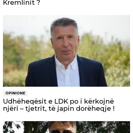
Kremlinit ?
OPINIONE
Udhëheqësit e LDK po i kërkojnë
njëri – tjetrit, të japin dorëheqje !