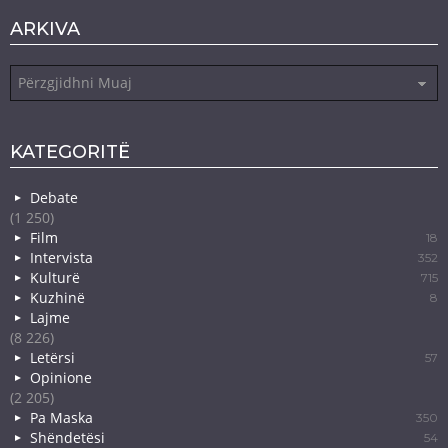
ARKIVA
Arkiva
KATEGORITË
Debate
(1 250)
Film
18
Intervista
352
Kulturë
715
Kuzhinë
8
Lajme
(8 226)
Letërsi
57
Opinione
(2 205)
Pa Maska
350
Shëndetësi
54