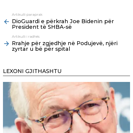
Artikulli paraprak
See
DioGuardi e përkrah Joe Bidenin për
more
President të SHBA-së
Artikulli i radhës
Rrahje për zgjedhje në Podujevë, njëri
zyrtar u bë për spital
LEXONI GJITHASHTU