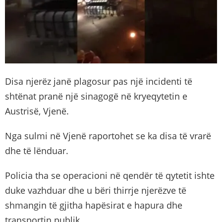
Disa njerëz janë plagosur pas një incidenti të
shtënat pranë një sinagogë në kryeqytetin e
Austrisë, Vjenë.
Nga sulmi në Vjenë raportohet se ka disa të vrarë
dhe të lënduar.
Policia tha se operacioni në qendër të qytetit ishte
duke vazhduar dhe u bëri thirrje njerëzve të
shmangin të gjitha hapësirat e hapura dhe
transportin publik.