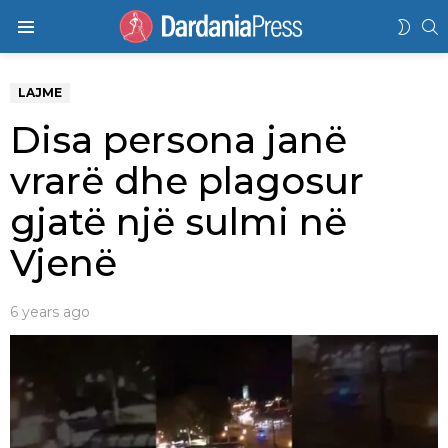
K
SWIT
Menu
SKIN
LAJME
Disa persona janë
vrarë dhe plagosur
gjatë një sulmi në
Vjenë
6 years ago