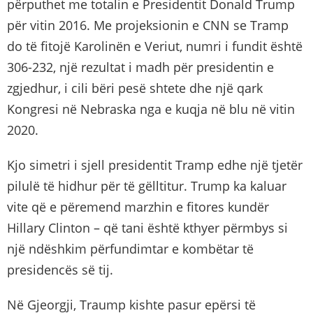
përputhet me totalin e Presidentit Donald Trump
për vitin 2016. Me projeksionin e CNN se Tramp
do të fitojë Karolinën e Veriut, numri i fundit është
306-232, një rezultat i madh për presidentin e
zgjedhur, i cili bëri pesë shtete dhe një qark
Kongresi në Nebraska nga e kuqja në blu në vitin
2020.
Kjo simetri i sjell presidentit Tramp edhe një tjetër
pilulë të hidhur për të gëlltitur. Trump ka kaluar
vite që e përemend marzhin e fitores kundër
Hillary Clinton – që tani është kthyer përmbys si
një ndëshkim përfundimtar e kombëtar të
presidencës së tij.
Në Gjeorgji, Traump kishte pasur epërsi të