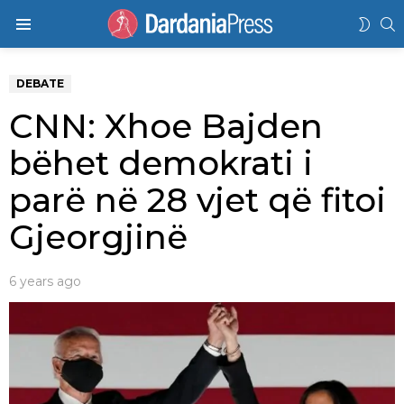
K
SWIT
Menu
SKIN
DEBATE
CNN: Xhoe Bajden
bëhet demokrati i
parë në 28 vjet që fitoi
Gjeorgjinë
6 years ago