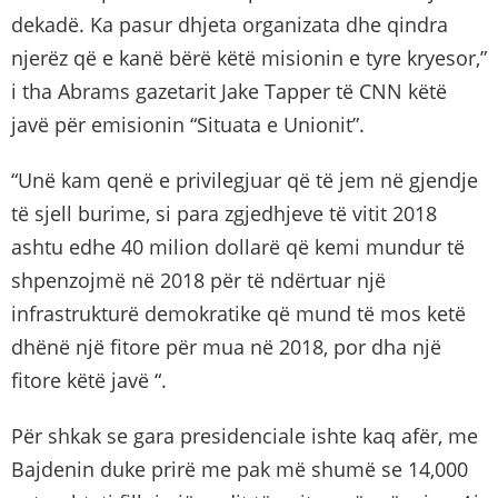
dekadë. Ka pasur dhjeta organizata dhe qindra
njerëz që e kanë bërë këtë misionin e tyre kryesor,”
i tha Abrams gazetarit Jake Tapper të CNN këtë
javë për emisionin “Situata e Unionit”.
“Unë kam qenë e privilegjuar që të jem në gjendje
të sjell burime, si para zgjedhjeve të vitit 2018
ashtu edhe 40 milion dollarë që kemi mundur të
shpenzojmë në 2018 për të ndërtuar një
infrastrukturë demokratike që mund të mos ketë
dhënë një fitore për mua në 2018, por dha një
fitore këtë javë “.
Për shkak se gara presidenciale ishte kaq afër, me
Bajdenin duke prirë me pak më shumë se 14,000