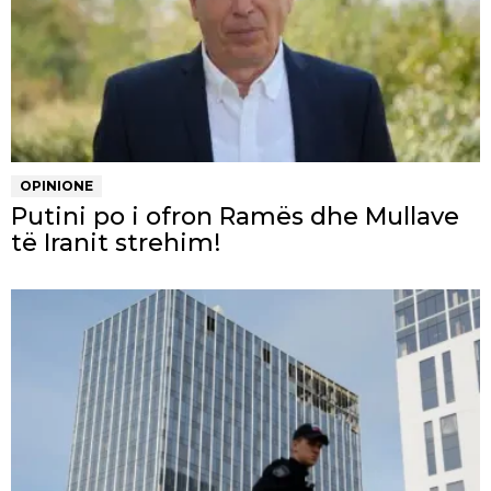
OPINIONE
Putini po i ofron Ramës dhe Mullave
të Iranit strehim!