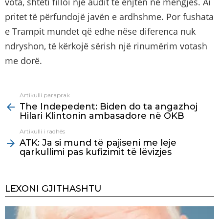
vota, shteti filloi një audit të enjten në mëngjes. Ai
pritet të përfundojë javën e ardhshme. Por fushata
e Trampit mundet që edhe nëse diferenca nuk
ndryshon, të kërkojë sërish një rinumërim votash
me dorë.
Artikulli paraprak
See
The Indepedent: Biden do ta angazhoj
more
Hilari Klintonin ambasadore në OKB
Artikulli i radhës
ATK: Ja si mund të pajiseni me leje
qarkullimi pas kufizimit të lëvizjes
LEXONI GJITHASHTU