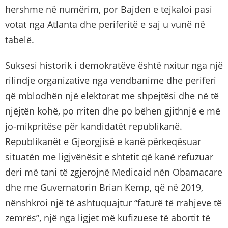
hershme në numërim, por Bajden e tejkaloi pasi
votat nga Atlanta dhe periferitë e saj u vunë në
tabelë.
Suksesi historik i demokratëve është nxitur nga një
rilindje organizative nga vendbanime dhe periferi
që mblodhën një elektorat me shpejtësi dhe në të
njëjtën kohë, po rriten dhe po bëhen gjithnjë e më
jo-mikpritëse për kandidatët republikanë.
Republikanët e Gjeorgjisë e kanë përkeqësuar
situatën me ligjvënësit e shtetit që kanë refuzuar
deri më tani të zgjerojnë Medicaid nën Obamacare
dhe me Guvernatorin Brian Kemp, që në 2019,
nënshkroi një të ashtuquajtur “faturë të rrahjeve të
zemrës”, një nga ligjet më kufizuese të abortit të