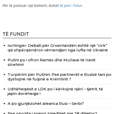
Për të postuar një koment, duhet
të jeni i futur
.
TË FUNDIT
Ischinger: Debati për Groenlandën është një “cirk”
që shpërqendron vëmendjen nga lufta në Ukrainë
Putini po i ofron Ramës dhe Mullave të Iranit
strehim!
Turpërim për Putinin: Pse partnerët e Rusisë tani po
dyshojnë në fuqinë e Kremlinit ?
Udhëheqësit e LDK po i kërkojnë njëri – tjetrit, të
japin dorëheqje !
A po gjunjëzohet aleanca Rusi – Serbi?
Pse opozita i pranoi zgjedhjet me 28 dhjetor?