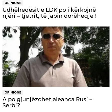
OPINIONE
Udhëheqësit e LDK po i kërkojnë
njëri – tjetrit, të japin dorëheqje !
OPINIONE
A po gjunjëzohet aleanca Rusi –
Serbi?