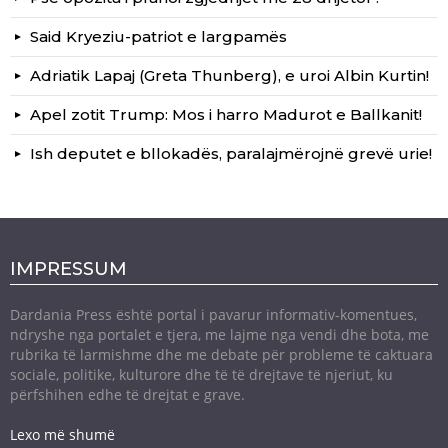
Said Kryeziu-patriot e largpamës
Adriatik Lapaj (Greta Thunberg), e uroi Albin Kurtin!
Apel zotit Trump: Mos i harro Madurot e Ballkanit!
Ish deputet e bllokadës, paralajmërojnë grevë urie!
IMPRESSUM
Dardania Press është portal i pavarur informativ-komentues,
ndryshe nga portalet e tjera, me lajme nga vendi dhe bota, me
rubrika të larmishme dhe me debate për probleme të caktuara
sociale, politike, kulturore dhe të të drejtave të njeriut, ku
përfshihen edhe të drejtat e grave.
Lexo më shumë