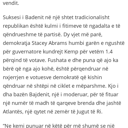
vendit.
Suksesi i Badenit në një shtet tradicionalisht
republikan është kulmi i fitimeve të ngadalta e të
qëndrueshme të partisë. Dy vjet më parë,
demokratja Stacey Abrams humbi garën e ngushtë
për guvernatore kundrejt Kemp për vetëm 1.4
përqind të votave. Fushata e dhe puna që ajo ka
bërë që nga ajo kohë, është përqendruar në
nxjerrjen e votuesve demokratë që kishin
qëndruar në shtëpi në ciklet e mëparshme. Kjo i
dha bazën Bajdenit, një i moderuar, për të fituar
një numër të madh të qarqeve brenda dhe jashtë
Atlantës, një qytet në zemër të Jugut të Ri.
“Ne kemi punuar në këtë për më shumë se një