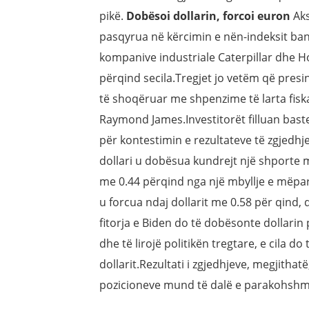
pikë.
Dobësoi dollarin, forcoi euron
Aks
pasqyrua në kërcimin e nën-indeksit ban
kompanive industriale Caterpillar dhe Ho
përqind secila.Tregjet jo vetëm që presin
të shoqëruar me shpenzime të larta fiska
Raymond James.Investitorët filluan baste
për kontestimin e rezultateve të zgjedhje
dollari u dobësua kundrejt një shporte 
me 0.44 përqind nga një mbyllje e mëpar
u forcua ndaj dollarit me 0.58 për qind, 
fitorja e Biden do të dobësonte dollarin 
dhe të lirojë politikën tregtare, e cila 
dollarit.Rezultati i zgjedhjeve, megjitha
pozicioneve mund të dalë e parakohshme