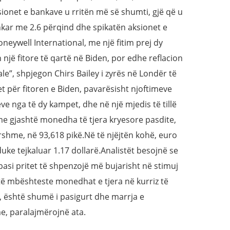
ionet e bankave u rritën më së shumti, gjë që u
kar me 2.6 përqind dhe spikatën aksionet e
neywell International, me një fitim prej dy
 një fitore të qartë në Biden, por edhe reflacion
le”, shpjegon Chirs Bailey i zyrës në Londër të
t për fitoren e Biden, pavarësisht njoftimeve
ve nga të dy kampet, dhe në një mjedis të tillë
me gjashtë monedha të tjera kryesore pasdite,
shme, në 93,618 pikë.Në të njëjtën kohë, euro
duke tejkaluar 1.17 dollarë.Analistët besojnë se
pasi pritet të shpenzojë më bujarisht në stimuj
do të mbështeste monedhat e tjera në kurriz të
të, është shumë i pasigurt dhe marrja e
, paralajmërojnë ata.