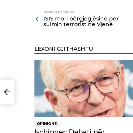
Artikulli paraprak
See
ISIS mori përgjegjësinë për
more
sulmin terrorist në Vjenë
LEXONI GJITHASHTU
OPINIONE
Ischinger: Debati për