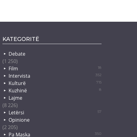
KATEGORITË
Debate
(1 250)
Film
18
Intervista
352
Kulturë
715
Kuzhinë
8
Lajme
(8 226)
Letërsi
57
Opinione
(2 205)
Pa Maska
350