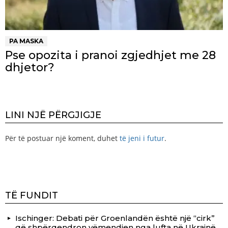
PA MASKA
Pse opozita i pranoi zgjedhjet me 28
dhjetor?
LINI NJË PËRGJIGJE
Për të postuar një koment, duhet
të jeni i futur
.
TË FUNDIT
Ischinger: Debati për Groenlandën është një “cirk”
që shpërqendron vëmendjen nga lufta në Ukrainë