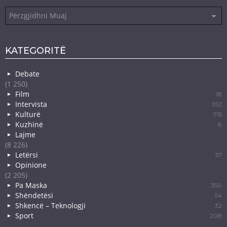
Arkiva
KATEGORITË
Debate
(1 250)
Film
18
Intervista
352
Kulturë
715
Kuzhinë
8
Lajme
(8 226)
Letërsi
57
Opinione
(2 205)
Pa Maska
350
Shëndetësi
54
Shkencë – Teknologji
32
Sport
208