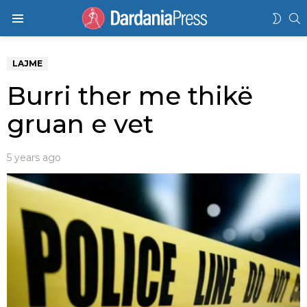
K
SWIT
Menu
SKIN
LAJME
Burri ther me thikë
gruan e vet
5 years ago