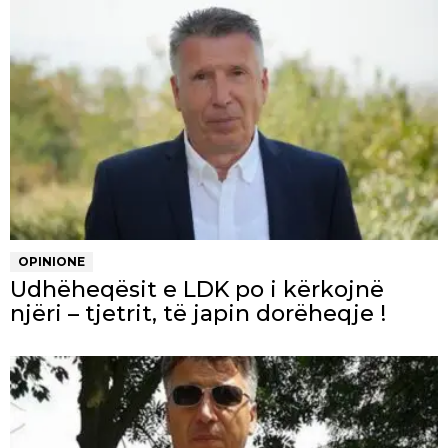
OPINIONE
Udhëheqësit e LDK po i kërkojnë
njëri – tjetrit, të japin dorëheqje !