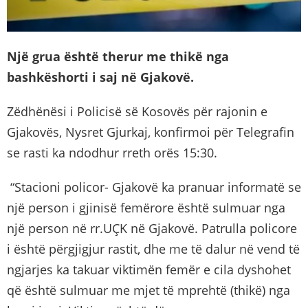
Një grua është therur me thikë nga
bashkëshorti i saj në Gjakovë.
Zëdhënësi i Policisë së Kosovës për rajonin e
Gjakovës, Nysret Gjurkaj, konfirmoi për Telegrafin
se rasti ka ndodhur rreth orës 15:30.
“Stacioni policor- Gjakovë ka pranuar informatë se
një person i gjinisë femërore është sulmuar nga
një person në rr.UÇK në Gjakovë. Patrulla policore
i është përgjigjur rastit, dhe me të dalur në vend të
ngjarjes ka takuar viktimën femër e cila dyshohet
që është sulmuar me mjet të mprehtë (thikë) nga