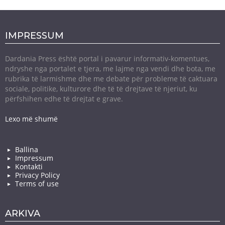
IMPRESSUM
Dardania Press është portal i pavarur informativ-komentues,
ndryshe nga portalet e tjera, me lajme nga vendi dhe bota, me
rubrika të larmishme dhe me debate për probleme të caktuara
sociale, politike, kulturore dhe të të drejtave të njeriut, ku
përfshihen edhe të drejtat e grave.
Lexo më shumë
Ballina
Impressum
Kontakti
Privacy Policy
Terms of use
ARKIVA