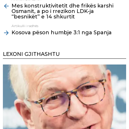
Mes konstruktivitetit dhe frikës karshi
more
Osmanit, a po i rrezikon LDK-ja
“besnikët” e 14 shkurtit
Artikulli i radhës
Kosova pëson humbje 3:1 nga Spanja
LEXONI GJITHASHTU