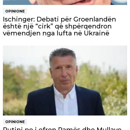
OPINIONE
Ischinger: Debati për Groenlandën
është një “cirk” që shpërqendron
vëmendjen nga lufta në Ukrainë
OPINIONE
Putini po i ofron Ramës dhe Mullave