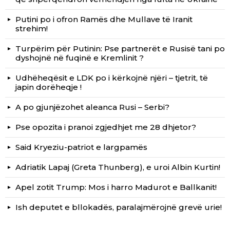
Putini po i ofron Ramës dhe Mullave të Iranit
strehim!
Turpërim për Putinin: Pse partnerët e Rusisë tani po
dyshojnë në fuqinë e Kremlinit ?
Udhëheqësit e LDK po i kërkojnë njëri – tjetrit, të
japin dorëheqje !
A po gjunjëzohet aleanca Rusi – Serbi?
Pse opozita i pranoi zgjedhjet me 28 dhjetor?
Said Kryeziu-patriot e largpamës
Adriatik Lapaj (Greta Thunberg), e uroi Albin Kurtin!
Apel zotit Trump: Mos i harro Madurot e Ballkanit!
Ish deputet e bllokadës, paralajmërojnë grevë urie!