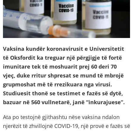
Vaksina kundër koronavirusit e Universitetit
të Oksfordit ka treguar një përgjigje të fortë
imunitare tek të moshuarit prej 60 deri 70
vjeç, duke rritur shpresat se mund të mbrojë
grupmoshat më të rrezikuara nga virusi.
Studiuesit thonë se testimet e fazës së dytë,
bazuar në 560 vullnetarë, janë “inkurajuese”.
Ata po testojnë gjithashtu nëse vaksina ndalon
njerëzit të zhvillojnë COVID-19, një provë e fazës së