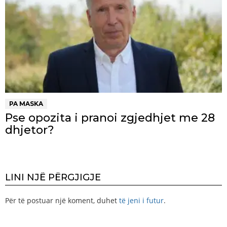
PA MASKA
Pse opozita i pranoi zgjedhjet me 28
dhjetor?
LINI NJË PËRGJIGJE
Për të postuar një koment, duhet
të jeni i futur
.