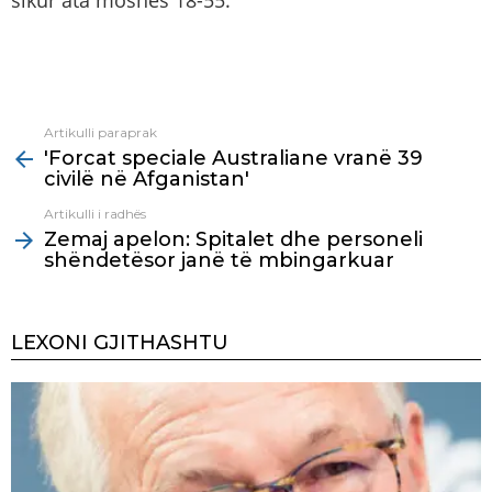
sikur ata moshës 18-55.
Artikulli paraprak
See
'Forcat speciale Australiane vranë 39
more
civilë në Afganistan'
Artikulli i radhës
Zemaj apelon: Spitalet dhe personeli
shëndetësor janë të mbingarkuar
LEXONI GJITHASHTU