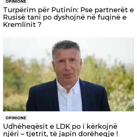
OPINIONE
Turpërim për Putinin: Pse partnerët e
Rusisë tani po dyshojnë në fuqinë e
Kremlinit ?
OPINIONE
Udhëheqësit e LDK po i kërkojnë
njëri – tjetrit, të japin dorëheqje !