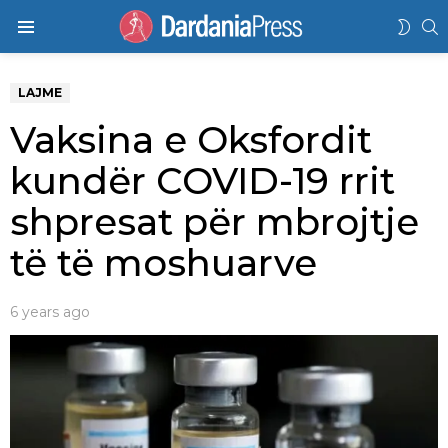
K
SWIT
Menu
SKIN
LAJME
Vaksina e Oksfordit
kundër COVID-19 rrit
shpresat për mbrojtje
të të moshuarve
6 years ago