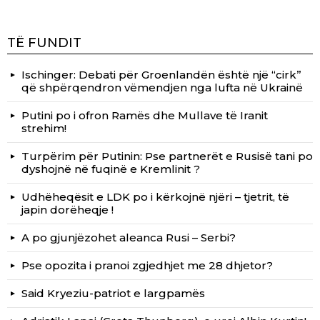
TË FUNDIT
Ischinger: Debati për Groenlandën është një “cirk”
që shpërqendron vëmendjen nga lufta në Ukrainë
Putini po i ofron Ramës dhe Mullave të Iranit
strehim!
Turpërim për Putinin: Pse partnerët e Rusisë tani po
dyshojnë në fuqinë e Kremlinit ?
Udhëheqësit e LDK po i kërkojnë njëri – tjetrit, të
japin dorëheqje !
A po gjunjëzohet aleanca Rusi – Serbi?
Pse opozita i pranoi zgjedhjet me 28 dhjetor?
Said Kryeziu-patriot e largpamës