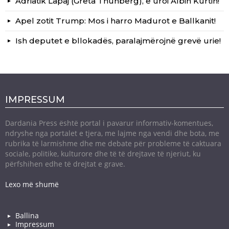
Adriatik Lapaj (Greta Thunberg), e uroi Albin Kurtin!
Apel zotit Trump: Mos i harro Madurot e Ballkanit!
Ish deputet e bllokadës, paralajmërojnë grevë urie!
IMPRESSUM
Dardania Press është portal i pavarur informativ-komentues,
ndryshe nga portalet e tjera, me lajme nga vendi dhe bota, me
rubrika të larmishme dhe me debate për probleme të caktuara
sociale, politike, kulturore dhe të të drejtave të njeriut, ku
përfshihen edhe të drejtat e grave.
Lexo më shumë
Ballina
Impressum