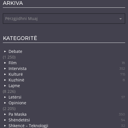
ARKIVA
Arkiva
KATEGORITË
Debate
(1 250)
Film
18
Intervista
352
Kulturë
715
Kuzhinë
8
Lajme
(8 226)
Letërsi
57
Opinione
(2 205)
Pa Maska
350
Shëndetësi
54
Shkencë – Teknologji
32