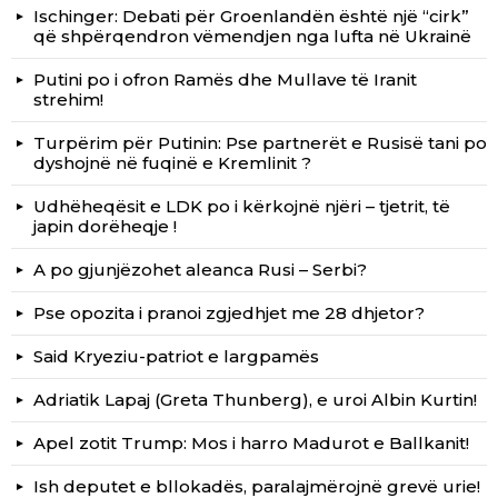
Ischinger: Debati për Groenlandën është një “cirk”
që shpërqendron vëmendjen nga lufta në Ukrainë
Putini po i ofron Ramës dhe Mullave të Iranit
strehim!
Turpërim për Putinin: Pse partnerët e Rusisë tani po
dyshojnë në fuqinë e Kremlinit ?
Udhëheqësit e LDK po i kërkojnë njëri – tjetrit, të
japin dorëheqje !
A po gjunjëzohet aleanca Rusi – Serbi?
Pse opozita i pranoi zgjedhjet me 28 dhjetor?
Said Kryeziu-patriot e largpamës
Adriatik Lapaj (Greta Thunberg), e uroi Albin Kurtin!
Apel zotit Trump: Mos i harro Madurot e Ballkanit!
Ish deputet e bllokadës, paralajmërojnë grevë urie!