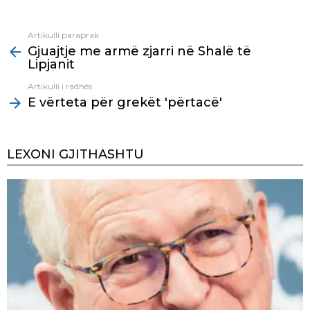
Artikulli paraprak
See
Gjuajtje me armë zjarri në Shalë të
more
Lipjanit
Artikulli i radhës
E vërteta për grekët 'përtacë'
LEXONI GJITHASHTU