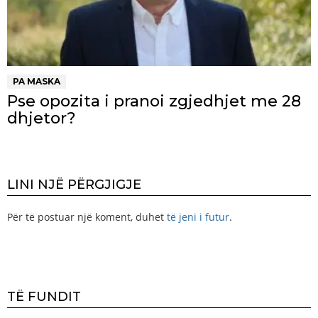
PA MASKA
Pse opozita i pranoi zgjedhjet me 28
dhjetor?
LINI NJË PËRGJIGJE
Për të postuar një koment, duhet
të jeni i futur
.
TË FUNDIT