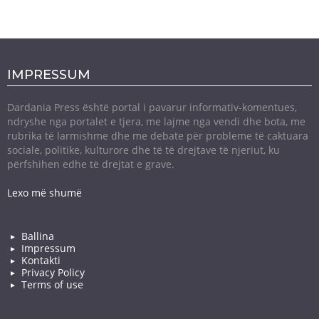
IMPRESSUM
Dardania Press është portal i pavarur informativ-komentues,
ndryshe nga portalet e tjera, me lajme nga vendi dhe bota, me
rubrika të larmishme dhe me debate për probleme të caktuara
sociale, politike, kulturore dhe të të drejtave të njeriut, ku
përfshihen edhe të drejtat e grave.
Lexo më shumë
Ballina
Impressum
Kontakti
Privacy Policy
Terms of use