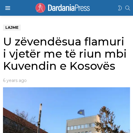
K
SWIT
Menu
SKIN
LAJME
U zëvendësua flamuri
i vjetër me të riun mbi
Kuvendin e Kosovës
6 years ago