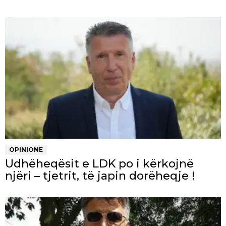
OPINIONE
Udhëheqësit e LDK po i kërkojnë
njëri – tjetrit, të japin dorëheqje !