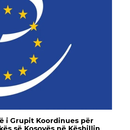
ë i Grupit Koordinues për
kës së Kosovës në Këshillin