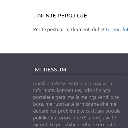
LINI NJË PËRGJIGJE
Për të postuar një koment, duhet
të jeni i fu
IMPRESSUM
Dardania Press është portal i pavarur
informativ-komentues, ndryshe nga
portalet e tjera, me lajme nga vendi dhe
bota, me rubrika të larmishme dhe me
debate për probleme të caktuara sociale,
politike, kulturore dhe të të drejtave të
njeriut, ku përfshihen edhe të drejtat e