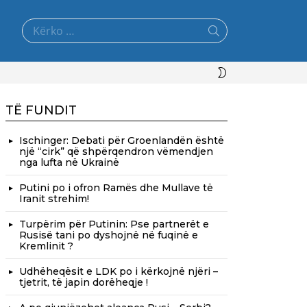
Search
for:
SWITCH
SKIN
TË FUNDIT
Ischinger: Debati për Groenlandën është
një “cirk” që shpërqendron vëmendjen
nga lufta në Ukrainë
Putini po i ofron Ramës dhe Mullave të
Iranit strehim!
Turpërim për Putinin: Pse partnerët e
Rusisë tani po dyshojnë në fuqinë e
Kremlinit ?
Udhëheqësit e LDK po i kërkojnë njëri –
tjetrit, të japin dorëheqje !