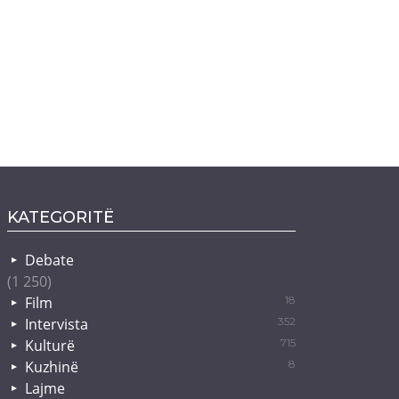
KATEGORITË
Debate
(1 250)
Film
18
Intervista
352
Kulturë
715
Kuzhinë
8
Lajme