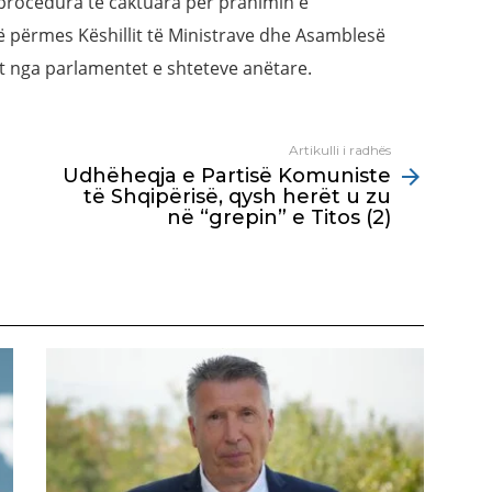
 procedura të caktuara për pranimin e
në përmes Këshillit të Ministrave dhe Asamblesë
t nga parlamentet e shteteve anëtare.
Artikulli i radhës
Udhëheqja e Partisë Komuniste
të Shqipërisë, qysh herët u zu
në “grepin” e Titos (2)