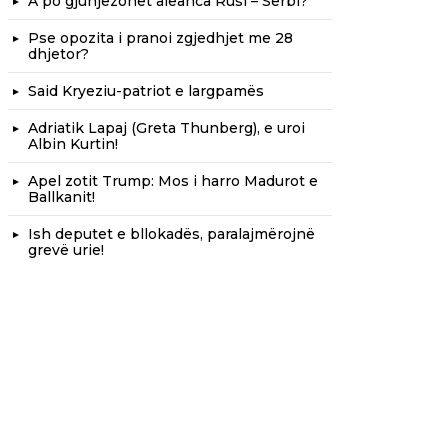
A po gjunjëzohet aleanca Rusi – Serbi?
Pse opozita i pranoi zgjedhjet me 28
dhjetor?
Said Kryeziu-patriot e largpamës
Adriatik Lapaj (Greta Thunberg), e uroi
Albin Kurtin!
Apel zotit Trump: Mos i harro Madurot e
Ballkanit!
Ish deputet e bllokadës, paralajmërojnë
grevë urie!