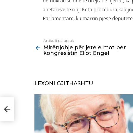
demokracisë dhe të drejtat e njeriut, ka
anëtarëve të rinj. Këto procedura kaloj
Parlamentare, ku marrin pjesë deputetë
Artikulli paraprak
See
Mirënjohje për jetë e mot për
more
kongresistin Eliot Engel
LEXONI GJITHASHTU