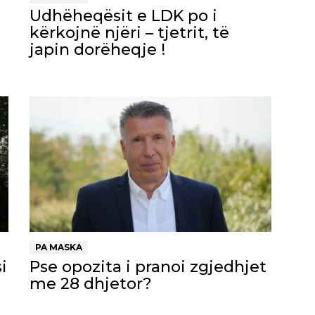
Udhëheqësit e LDK po i
kërkojnë njëri – tjetrit, të
japin dorëheqje !
PA MASKA
i
Pse opozita i pranoi zgjedhjet
me 28 dhjetor?