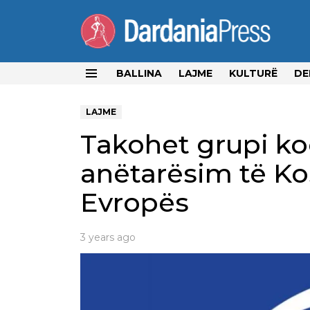
BALLINA
LAJME
KULTURË
DE
Menu
LAJME
Takohet grupi ko
anëtarësim të Kos
Evropës
3 years ago