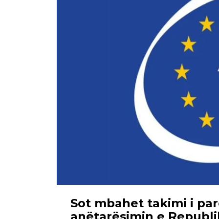
Sot mbahet takimi i par
anëtarësimin e Republi