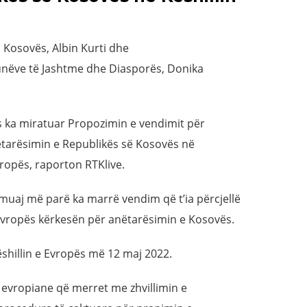
i Kosovës, Albin Kurti dhe
unëve të Jashtme dhe Diasporës, Donika
 ka miratuar Propozimin e vendimit për
tarësimin e Republikës së Kosovës në
ropës, raporton RTKlive.
, muaj më parë ka marrë vendim që t’ia përcjellë
Evropës kërkesën për anëtarësimin e Kosovës.
shillin e Evropës më 12 maj 2022.
r evropiane që merret me zhvillimin e