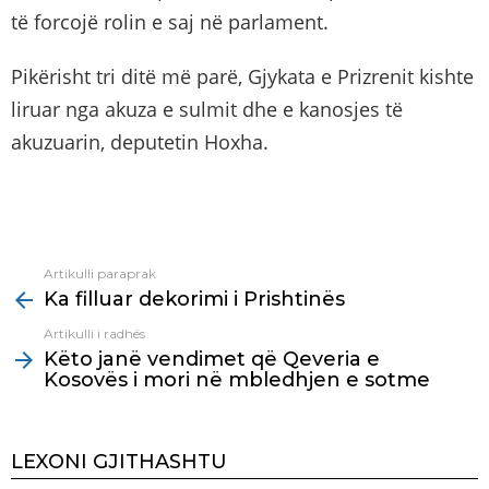
të forcojë rolin e saj në parlament.
Pikërisht tri ditë më parë, Gjykata e Prizrenit kishte
liruar nga akuza e sulmit dhe e kanosjes të
akuzuarin, deputetin Hoxha.
Artikulli paraprak
See
Ka filluar dekorimi i Prishtinës
more
Artikulli i radhës
Këto janë vendimet që Qeveria e
Kosovës i mori në mbledhjen e sotme
LEXONI GJITHASHTU