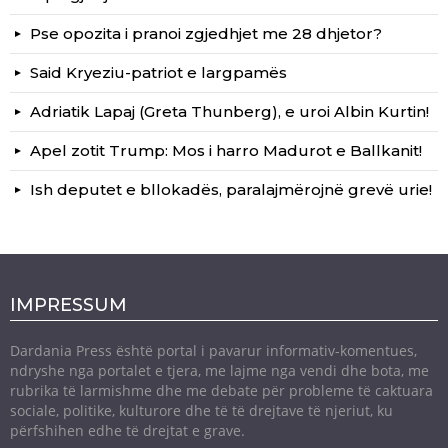
Pse opozita i pranoi zgjedhjet me 28 dhjetor?
Said Kryeziu-patriot e largpamës
Adriatik Lapaj (Greta Thunberg), e uroi Albin Kurtin!
Apel zotit Trump: Mos i harro Madurot e Ballkanit!
Ish deputet e bllokadës, paralajmërojnë grevë urie!
IMPRESSUM
Dardania Press është portal i pavarur informativ-komentues,
ndryshe nga portalet e tjera, me lajme nga vendi dhe bota, me
rubrika të larmishme dhe me debate për probleme të caktuara
sociale, politike, kulturore dhe të të drejtave të njeriut, ku
përfshihen edhe të drejtat e grave.