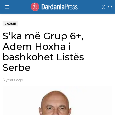
K
SWIT
Menu
SKIN
LAJME
S’ka më Grup 6+,
Adem Hoxha i
bashkohet Listës
Serbe
6 years ago