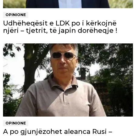
OPINIONE
Udhëheqësit e LDK po i kërkojnë
njëri – tjetrit, të japin dorëheqje !
OPINIONE
A po gjunjëzohet aleanca Rusi –