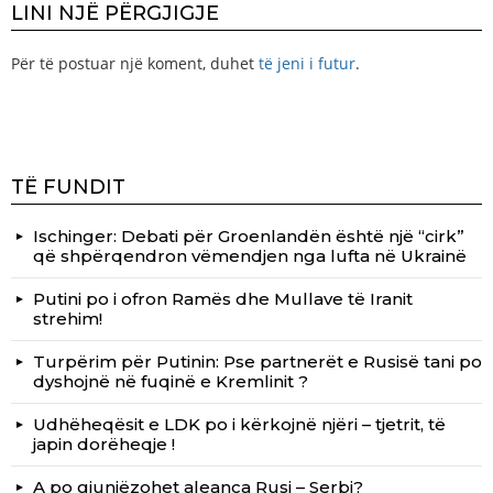
LINI NJË PËRGJIGJE
Për të postuar një koment, duhet
të jeni i futur
.
TË FUNDIT
Ischinger: Debati për Groenlandën është një “cirk”
që shpërqendron vëmendjen nga lufta në Ukrainë
Putini po i ofron Ramës dhe Mullave të Iranit
strehim!
Turpërim për Putinin: Pse partnerët e Rusisë tani po
dyshojnë në fuqinë e Kremlinit ?
Udhëheqësit e LDK po i kërkojnë njëri – tjetrit, të
japin dorëheqje !
A po gjunjëzohet aleanca Rusi – Serbi?