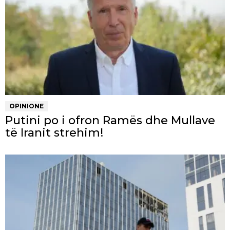
OPINIONE
Putini po i ofron Ramës dhe Mullave
të Iranit strehim!