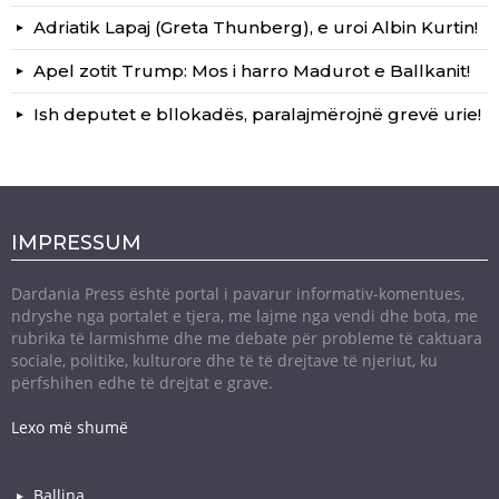
Adriatik Lapaj (Greta Thunberg), e uroi Albin Kurtin!
Apel zotit Trump: Mos i harro Madurot e Ballkanit!
Ish deputet e bllokadës, paralajmërojnë grevë urie!
IMPRESSUM
Dardania Press është portal i pavarur informativ-komentues,
ndryshe nga portalet e tjera, me lajme nga vendi dhe bota, me
rubrika të larmishme dhe me debate për probleme të caktuara
sociale, politike, kulturore dhe të të drejtave të njeriut, ku
përfshihen edhe të drejtat e grave.
Lexo më shumë
Ballina