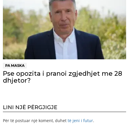
PA MASKA
Pse opozita i pranoi zgjedhjet me 28
dhjetor?
LINI NJË PËRGJIGJE
Për të postuar një koment, duhet
të jeni i futur
.