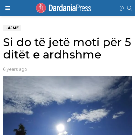
K
SWIT
Menu
SKIN
LAJME
Si do të jetë moti për 5
ditët e ardhshme
6 years ago