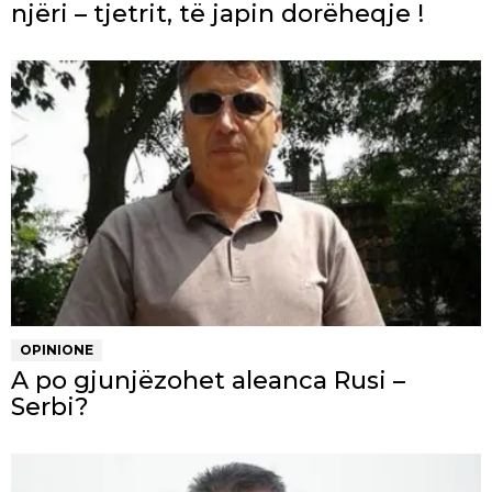
njëri – tjetrit, të japin dorëheqje !
OPINIONE
A po gjunjëzohet aleanca Rusi –
Serbi?