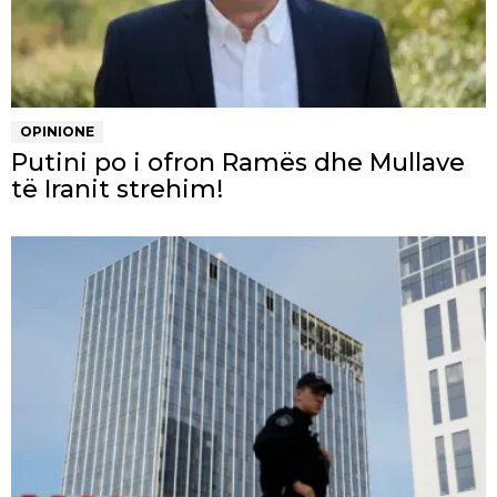
OPINIONE
Putini po i ofron Ramës dhe Mullave
të Iranit strehim!