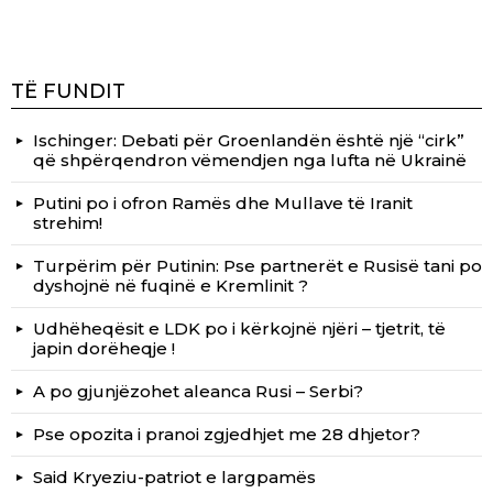
TË FUNDIT
Ischinger: Debati për Groenlandën është një “cirk”
që shpërqendron vëmendjen nga lufta në Ukrainë
Putini po i ofron Ramës dhe Mullave të Iranit
strehim!
Turpërim për Putinin: Pse partnerët e Rusisë tani po
dyshojnë në fuqinë e Kremlinit ?
Udhëheqësit e LDK po i kërkojnë njëri – tjetrit, të
japin dorëheqje !
A po gjunjëzohet aleanca Rusi – Serbi?
Pse opozita i pranoi zgjedhjet me 28 dhjetor?
Said Kryeziu-patriot e largpamës