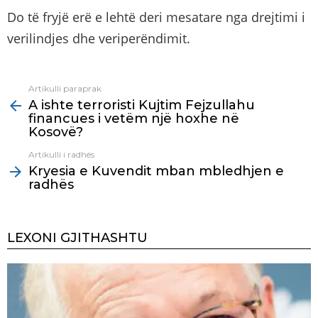
Do të fryjë erë e lehtë deri mesatare nga drejtimi i
verilindjes dhe veriperëndimit.
Artikulli paraprak
See
A ishte terroristi Kujtim Fejzullahu
more
financues i vetëm një hoxhe në
Kosovë?
Artikulli i radhës
Kryesia e Kuvendit mban mbledhjen e
radhës
LEXONI GJITHASHTU