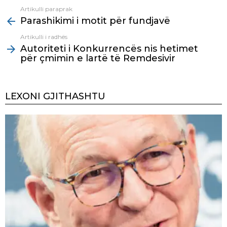
Artikulli paraprak
See
Parashikimi i motit për fundjavë
more
Artikulli i radhës
Autoriteti i Konkurrencës nis hetimet
për çmimin e lartë të Remdesivir
LEXONI GJITHASHTU