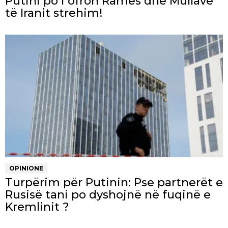
Putini po i ofron Ramës dhe Mullave
të Iranit strehim!
OPINIONE
Turpërim për Putinin: Pse partnerët e
Rusisë tani po dyshojnë në fuqinë e
Kremlinit ?