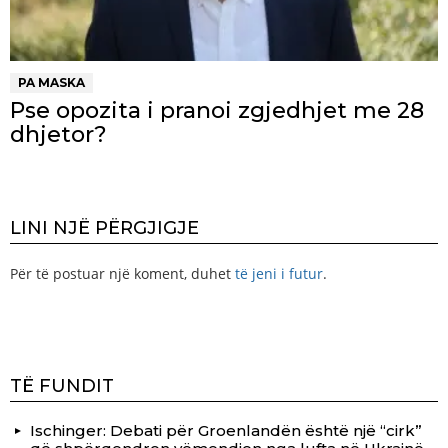
PA MASKA
Pse opozita i pranoi zgjedhjet me 28
dhjetor?
LINI NJË PËRGJIGJE
Për të postuar një koment, duhet
të jeni i futur
.
TË FUNDIT
Ischinger: Debati për Groenlandën është një “cirk”