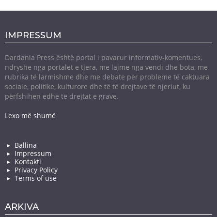
IMPRESSUM
Dardania Press është portal i pavarur informativ-komentues,
ndryshe nga portalet e tjera, me lajme nga vendi dhe bota, me
rubrika të larmishme dhe me debate për probleme të caktuara
sociale, politike, kulturore dhe të të drejtave të njeriut, ku
përfshihen edhe të drejtat e grave.
Lexo më shumë
Ballina
Impressum
Kontakti
Privacy Policy
Terms of use
ARKIVA