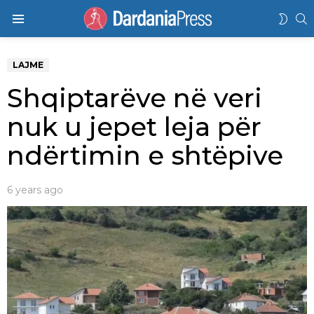
K
SWIT
Menu
SKIN
LAJME
Shqiptarëve në veri
nuk u jepet leja për
ndërtimin e shtëpive
6 years ago