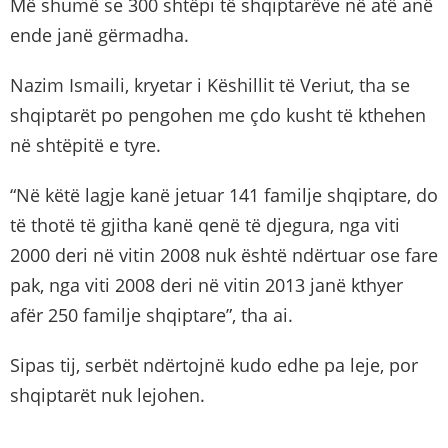
Më shumë se 300 shtëpi të shqiptarëve në atë anë
ende janë gërmadha.
Nazim Ismaili, kryetar i Këshillit të Veriut, tha se
shqiptarët po pengohen me çdo kusht të kthehen
në shtëpitë e tyre.
“Në këtë lagje kanë jetuar 141 familje shqiptare, do
të thotë të gjitha kanë qenë të djegura, nga viti
2000 deri në vitin 2008 nuk është ndërtuar ose fare
pak, nga viti 2008 deri në vitin 2013 janë kthyer
afër 250 familje shqiptare”, tha ai.
Sipas tij, serbët ndërtojnë kudo edhe pa leje, por
shqiptarët nuk lejohen.