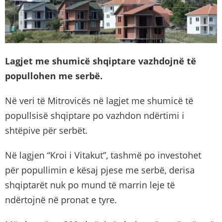
Lagjet me shumicë shqiptare vazhdojnë të
popullohen me serbë.
Në veri të Mitrovicës në lagjet me shumicë të
popullsisë shqiptare po vazhdon ndërtimi i
shtëpive për serbët.
Në lagjen “Kroi i Vitakut”, tashmë po investohet
për popullimin e kësaj pjese me serbë, derisa
shqiptarët nuk po mund të marrin leje të
ndërtojnë në pronat e tyre.