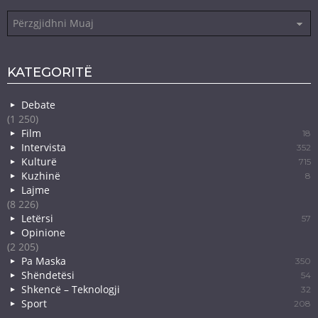
Arkiva
KATEGORITË
Debate
(1 250)
Film
18
Intervista
352
Kulturë
715
Kuzhinë
8
Lajme
(8 226)
Letërsi
57
Opinione
(2 205)
Pa Maska
350
Shëndetësi
54
Shkencë – Teknologji
32
Sport
208