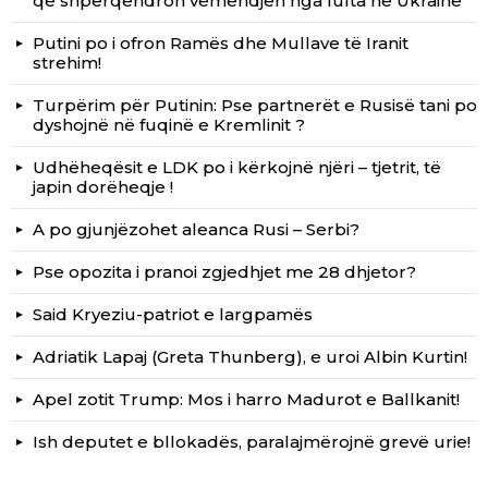
që shpërqendron vëmendjen nga lufta në Ukrainë
Putini po i ofron Ramës dhe Mullave të Iranit
strehim!
Turpërim për Putinin: Pse partnerët e Rusisë tani po
dyshojnë në fuqinë e Kremlinit ?
Udhëheqësit e LDK po i kërkojnë njëri – tjetrit, të
japin dorëheqje !
A po gjunjëzohet aleanca Rusi – Serbi?
Pse opozita i pranoi zgjedhjet me 28 dhjetor?
Said Kryeziu-patriot e largpamës
Adriatik Lapaj (Greta Thunberg), e uroi Albin Kurtin!
Apel zotit Trump: Mos i harro Madurot e Ballkanit!
Ish deputet e bllokadës, paralajmërojnë grevë urie!