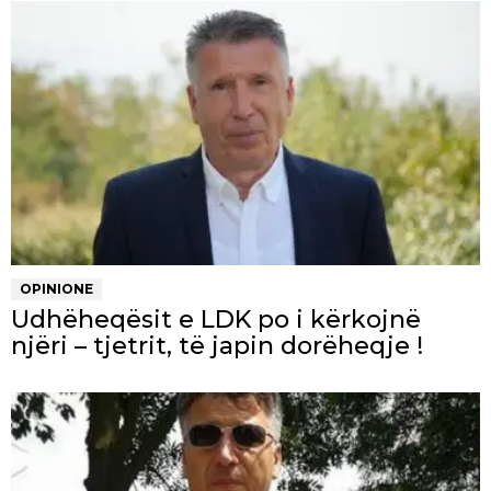
OPINIONE
Udhëheqësit e LDK po i kërkojnë
njëri – tjetrit, të japin dorëheqje !