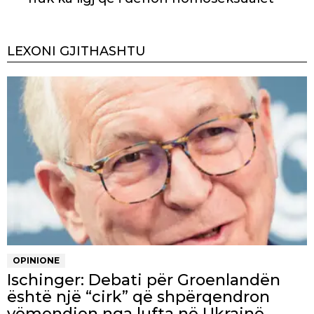
LEXONI GJITHASHTU
OPINIONE
Ischinger: Debati për Groenlandën
është një “cirk” që shpërqendron
vëmendjen nga lufta në Ukrainë