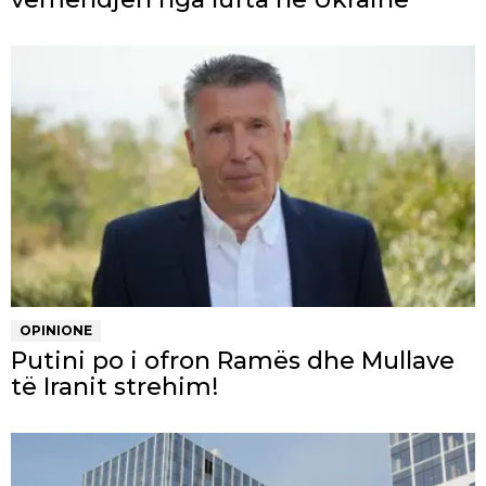
OPINIONE
Putini po i ofron Ramës dhe Mullave
të Iranit strehim!