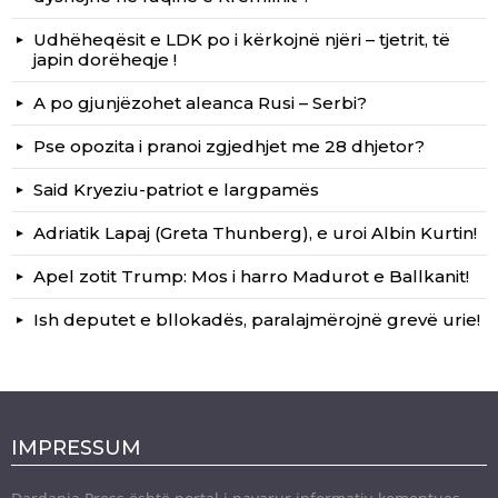
Udhëheqësit e LDK po i kërkojnë njëri – tjetrit, të
japin dorëheqje !
A po gjunjëzohet aleanca Rusi – Serbi?
Pse opozita i pranoi zgjedhjet me 28 dhjetor?
Said Kryeziu-patriot e largpamës
Adriatik Lapaj (Greta Thunberg), e uroi Albin Kurtin!
Apel zotit Trump: Mos i harro Madurot e Ballkanit!
Ish deputet e bllokadës, paralajmërojnë grevë urie!
IMPRESSUM