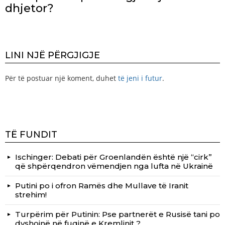
dhjetor?
LINI NJË PËRGJIGJE
Për të postuar një koment, duhet
të jeni i futur
.
TË FUNDIT
Ischinger: Debati për Groenlandën është një “cirk”
që shpërqendron vëmendjen nga lufta në Ukrainë
Putini po i ofron Ramës dhe Mullave të Iranit
strehim!
Turpërim për Putinin: Pse partnerët e Rusisë tani po
dyshojnë në fuqinë e Kremlinit ?