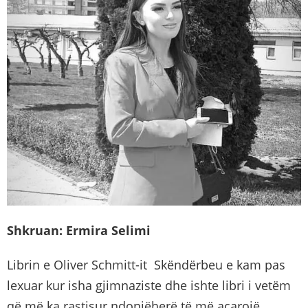
Shkruan: Ermira Selimi
Librin e Oliver Schmitt-it Skëndërbeu e kam pas
lexuar kur isha gjimnaziste dhe ishte libri i vetëm
që më ka rastisur ndonjëherë të më acarojë