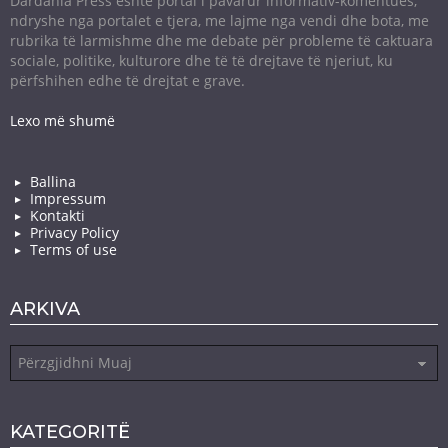
Dardania Press është portal i pavarur informativ-komentues,
ndryshe nga portalet e tjera, me lajme nga vendi dhe bota, me
rubrika të larmishme dhe me debate për probleme të caktuara
sociale, politike, kulturore dhe të të drejtave të njeriut, ku
përfshihen edhe të drejtat e grave.
Lexo më shumë
Ballina
Impressum
Kontakti
Privacy Policy
Terms of use
ARKIVA
Arkiva
KATEGORITË