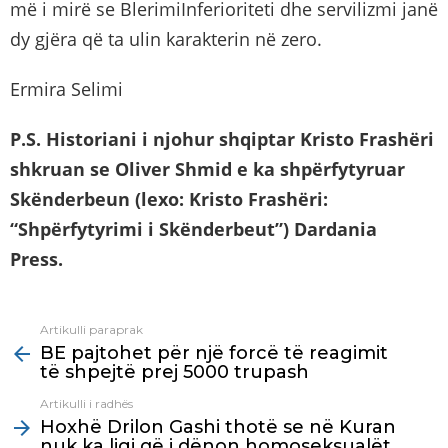
më i mirë se BlerimiInferioriteti dhe servilizmi janë
dy gjëra që ta ulin karakterin në zero.
Ermira Selimi
P.S. Historiani i njohur shqiptar Kristo Frashëri
shkruan se Oliver Shmid e ka shpërfytyruar
Skënderbeun (lexo: Kristo Frashëri:
“Shpërfytyrimi i Skënderbeut”) Dardania
Press.
Artikulli paraprak
See
BE pajtohet për një forcë të reagimit
more
të shpejtë prej 5000 trupash
Artikulli i radhës
Hoxhë Drilon Gashi thotë se në Kuran
nuk ka ligj që i dënon homoseksualët