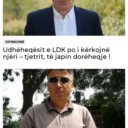
OPINIONE
Udhëheqësit e LDK po i kërkojnë
njëri – tjetrit, të japin dorëheqje !