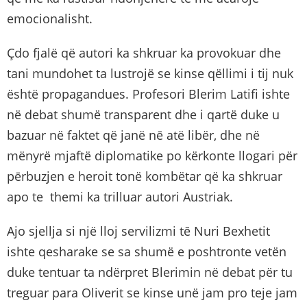
emocionalisht.
Çdo fjalë që autori ka shkruar ka provokuar dhe
tani mundohet ta lustrojë se kinse qëllimi i tij nuk
është propagandues. Profesori Blerim Latifi ishte
në debat shumë transparent dhe i qartë duke u
bazuar në faktet që janë nē atë libër, dhe në
mënyrë mjaftë diplomatike po kërkonte llogari për
pērbuzjen e heroit tonë kombëtar që ka shkruar
apo te themi ka trilluar autori Austriak.
Ajo sjellja si një lloj servilizmi tē Nuri Bexhetit
ishte qesharake se sa shumë e poshtronte vetën
duke tentuar ta ndërpret Blerimin në debat për tu
treguar para Oliverit se kinse unë jam pro teje jam