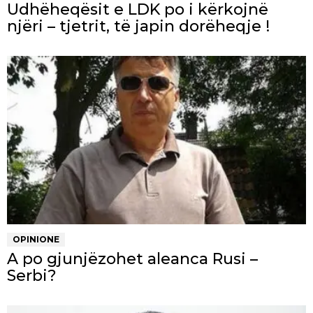
Udhëheqësit e LDK po i kërkojnë
njëri – tjetrit, të japin dorëheqje !
OPINIONE
A po gjunjëzohet aleanca Rusi –
Serbi?