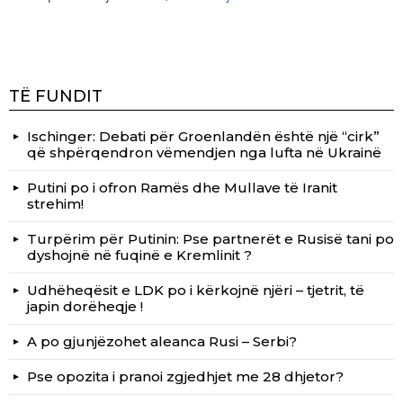
TË FUNDIT
Ischinger: Debati për Groenlandën është një “cirk”
që shpërqendron vëmendjen nga lufta në Ukrainë
Putini po i ofron Ramës dhe Mullave të Iranit
strehim!
Turpërim për Putinin: Pse partnerët e Rusisë tani po
dyshojnë në fuqinë e Kremlinit ?
Udhëheqësit e LDK po i kërkojnë njëri – tjetrit, të
japin dorëheqje !
A po gjunjëzohet aleanca Rusi – Serbi?
Pse opozita i pranoi zgjedhjet me 28 dhjetor?