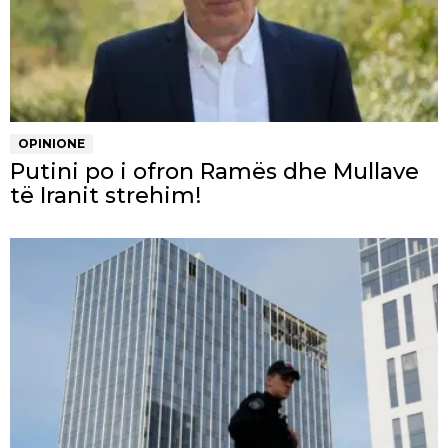
OPINIONE
Putini po i ofron Ramës dhe Mullave
të Iranit strehim!