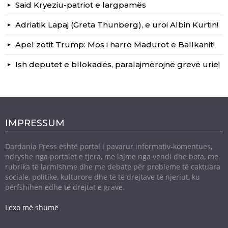
Said Kryeziu-patriot e largpamës
Adriatik Lapaj (Greta Thunberg), e uroi Albin Kurtin!
Apel zotit Trump: Mos i harro Madurot e Ballkanit!
Ish deputet e bllokadës, paralajmërojnë grevë urie!
IMPRESSUM
Dardania Press është portal i pavarur informativ-komentues,
ndryshe nga portalet e tjera, me lajme nga vendi dhe bota, me
rubrika të larmishme dhe me debate për probleme të caktuara
sociale, politike, kulturore dhe të të drejtave të njeriut, ku
përfshihen edhe të drejtat e grave.
Lexo më shumë