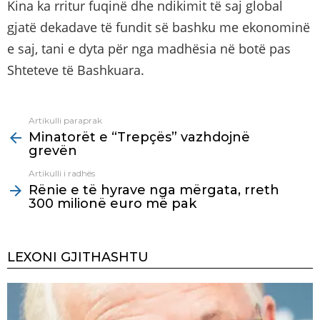
Kina ka rritur fuqinë dhe ndikimit të saj global
gjatë dekadave të fundit së bashku me ekonominë
e saj, tani e dyta për nga madhësia në botë pas
Shteteve të Bashkuara.
Artikulli paraprak
See
Minatorët e “Trepçës” vazhdojnë
more
grevën
Artikulli i radhës
Rënie e të hyrave nga mërgata, rreth
300 milionë euro më pak
LEXONI GJITHASHTU