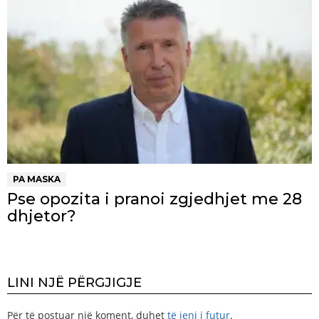
PA MASKA
Pse opozita i pranoi zgjedhjet me 28
dhjetor?
LINI NJË PËRGJIGJE
Për të postuar një koment, duhet
të jeni i futur
.