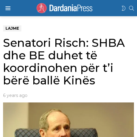
K
SWIT
Menu
SKIN
LAJME
Senatori Risch: SHBA
dhe BE duhet të
koordinohen për t’i
bërë ballë Kinës
6 years ago