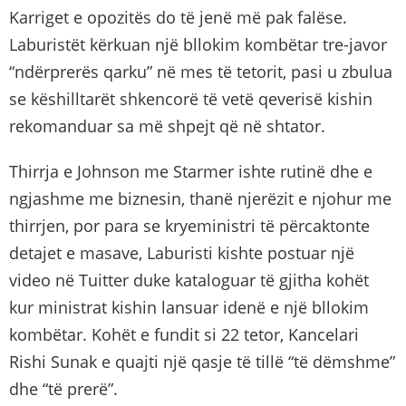
Karriget e opozitës do të jenë më pak falëse.
Laburistët kërkuan një bllokim kombëtar tre-javor
“ndërprerës qarku” në mes të tetorit, pasi u zbulua
se këshilltarët shkencorë të vetë qeverisë kishin
rekomanduar sa më shpejt që në shtator.
Thirrja e Johnson me Starmer ishte rutinë dhe e
ngjashme me biznesin, thanë njerëzit e njohur me
thirrjen, por para se kryeministri të përcaktonte
detajet e masave, Laburisti kishte postuar një
video në Tuitter duke kataloguar të gjitha kohët
kur ministrat kishin lansuar idenë e një bllokim
kombëtar. Kohët e fundit si 22 tetor, Kancelari
Rishi Sunak e quajti një qasje të tillë “të dëmshme”
dhe “të prerë”.