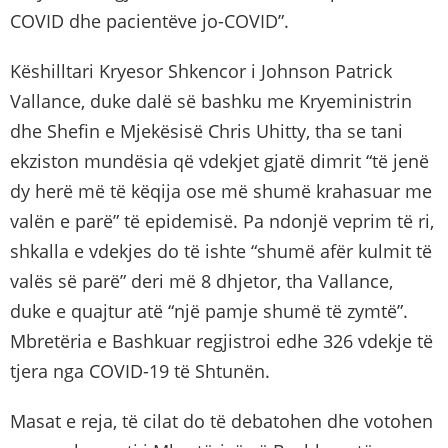
COVID dhe pacientëve jo-COVID”.
Këshilltari Kryesor Shkencor i Johnson Patrick
Vallance, duke dalë së bashku me Kryeministrin
dhe Shefin e Mjekësisë Chris Uhitty, tha se tani
ekziston mundësia që vdekjet gjatë dimrit “të jenë
dy herë më të këqija ose më shumë krahasuar me
valën e parë” të epidemisë. Pa ndonjë veprim të ri,
shkalla e vdekjes do të ishte “shumë afër kulmit të
valës së parë” deri më 8 dhjetor, tha Vallance,
duke e quajtur atë “një pamje shumë të zymtë”.
Mbretëria e Bashkuar regjistroi edhe 326 vdekje të
tjera nga COVID-19 të Shtunën.
Masat e reja, të cilat do të debatohen dhe votohen