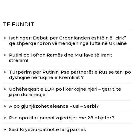
TË FUNDIT
Ischinger: Debati për Groenlandën është një “cirk”
që shpërqendron vëmendjen nga lufta në Ukrainë
Putini po i ofron Ramës dhe Mullave të Iranit
strehim!
Turpërim për Putinin: Pse partnerët e Rusisë tani po
dyshojnë në fuqinë e Kremlinit ?
Udhëheqësit e LDK po i kërkojnë njëri – tjetrit, të
japin dorëheqje !
A po gjunjëzohet aleanca Rusi – Serbi?
Pse opozita i pranoi zgjedhjet me 28 dhjetor?
Said Kryeziu-patriot e largpamës