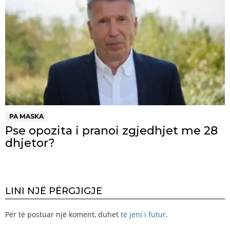
PA MASKA
Pse opozita i pranoi zgjedhjet me 28
dhjetor?
LINI NJË PËRGJIGJE
Për të postuar një koment, duhet
të jeni i futur
.