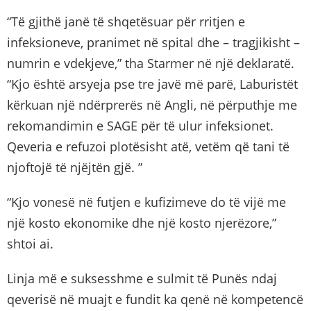
“Të gjithë janë të shqetësuar për rritjen e
infeksioneve, pranimet në spital dhe – tragjikisht –
numrin e vdekjeve,” tha Starmer në një deklaratë.
“Kjo është arsyeja pse tre javë më parë, Laburistët
kërkuan një ndërprerës në Angli, në përputhje me
rekomandimin e SAGE për të ulur infeksionet.
Qeveria e refuzoi plotësisht atë, vetëm që tani të
njoftojë të njëjtën gjë. ”
“Kjo vonesë në futjen e kufizimeve do të vijë me
një kosto ekonomike dhe një kosto njerëzore,”
shtoi ai.
Linja më e suksesshme e sulmit të Punës ndaj
qeverisë në muajt e fundit ka qenë në kompetencë