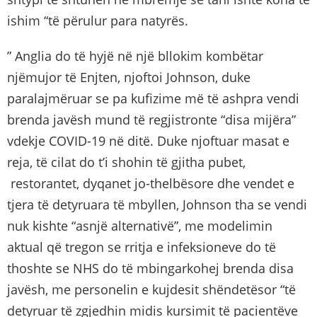
ishim “të përulur para natyrës.
” Anglia do të hyjë në një bllokim kombëtar
njëmujor të Enjten, njoftoi Johnson, duke
paralajmëruar se pa kufizime më të ashpra vendi
brenda javësh mund të regjistronte “disa mijëra”
vdekje COVID-19 në ditë. Duke njoftuar masat e
reja, të cilat do t’i shohin të gjitha pubet,
restorantet, dyqanet jo-thelbësore dhe vendet e
tjera të detyruara të mbyllen, Johnson tha se vendi
nuk kishte “asnjë alternativë”, me modelimin
aktual që tregon se rritja e infeksioneve do të
thoshte se NHS do të mbingarkohej brenda disa
javësh, me personelin e kujdesit shëndetësor “të
detyruar të zgjedhin midis kursimit të pacientëve