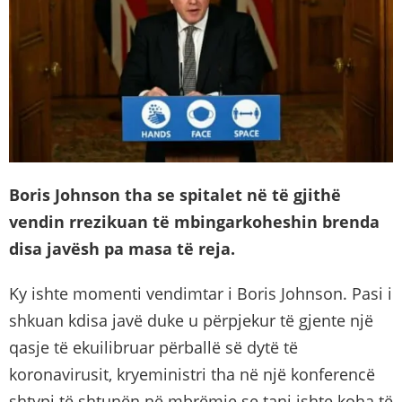
Boris Johnson tha se spitalet në të gjithë
vendin rrezikuan të mbingarkoheshin brenda
disa javësh pa masa të reja.
Ky ishte momenti vendimtar i Boris Johnson. Pasi i
shkuan kdisa javë duke u përpjekur të gjente një
qasje të ekuilibruar përballë së dytë të
koronavirusit, kryeministri tha në një konferencë
shtypi të shtunën në mbrëmje se tani ishte koha të