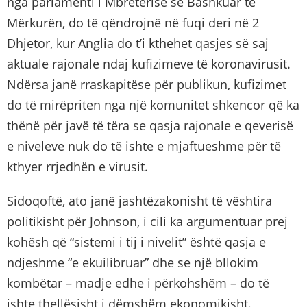
nga parlamenti i Mbretërisë së Bashkuar të
Mërkurën, do të qëndrojnë në fuqi deri në 2
Dhjetor, kur Anglia do t’i kthehet qasjes së saj
aktuale rajonale ndaj kufizimeve të koronavirusit.
Ndërsa janë rraskapitëse për publikun, kufizimet
do të mirëpriten nga një komunitet shkencor që ka
thënë për javë të tëra se qasja rajonale e qeverisë
e niveleve nuk do të ishte e mjaftueshme për të
kthyer rrjedhën e virusit.
Sidoqoftë, ato janë jashtëzakonisht të vështira
politikisht për Johnson, i cili ka argumentuar prej
kohësh që “sistemi i tij i nivelit” është qasja e
ndjeshme “e ekuilibruar” dhe se një bllokim
kombëtar – madje edhe i përkohshëm – do të
ishte thellësisht i dëmshëm ekonomikisht.