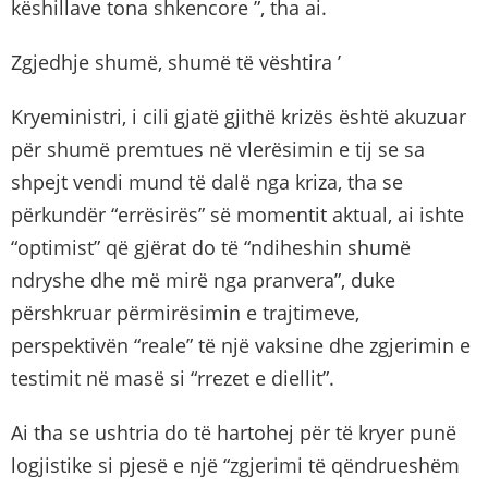
këshillave tona shkencore ”, tha ai.
Zgjedhje shumë, shumë të vështira ’
Kryeministri, i cili gjatë gjithë krizës është akuzuar
për shumë premtues në vlerësimin e tij se sa
shpejt vendi mund të dalë nga kriza, tha se
përkundër “errësirës” së momentit aktual, ai ishte
“optimist” që gjërat do të “ndiheshin shumë
ndryshe dhe më mirë nga pranvera”, duke
përshkruar përmirësimin e trajtimeve,
perspektivën “reale” të një vaksine dhe zgjerimin e
testimit në masë si “rrezet e diellit”.
Ai tha se ushtria do të hartohej për të kryer punë
logjistike si pjesë e një “zgjerimi të qëndrueshëm