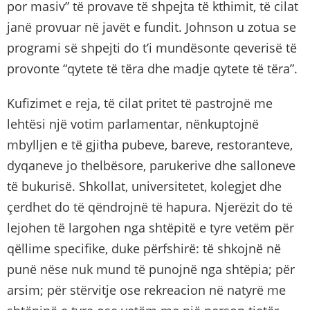
por masiv” të provave të shpejta të kthimit, të cilat
janë provuar në javët e fundit. Johnson u zotua se
programi së shpejti do t’i mundësonte qeverisë të
provonte “qytete të tëra dhe madje qytete të tëra”.
Kufizimet e reja, të cilat pritet të pastrojnë me
lehtësi një votim parlamentar, nënkuptojnë
mbylljen e të gjitha pubeve, bareve, restoranteve,
dyqaneve jo thelbësore, parukerive dhe salloneve
të bukurisë. Shkollat, universitetet, kolegjet dhe
çerdhet do të qëndrojnë të hapura. Njerëzit do të
lejohen të largohen nga shtëpitë e tyre vetëm për
qëllime specifike, duke përfshirë: të shkojnë në
punë nëse nuk mund të punojnë nga shtëpia; për
arsim; për stërvitje ose rekreacion në natyrë me