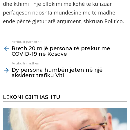
dhe kthimi i një bllokimi me kohë të kufizuar
përfaqëson ndoshta mundësinë më të madhe
ende për të gjetur atë argument, shkruan Politico.
Artikulli paraprak
See
Rreth 20 mijë persona të prekur me
more
COVID-19 në Kosovë
Artikulli i radhës
Dy persona humbën jetën në një
aksident trafiku Viti
LEXONI GJITHASHTU