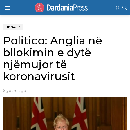
K
SWIT
Menu
SKIN
DEBATE
Politico: Anglia në
bllokimin e dytë
njëmujor të
koronavirusit
6 years ago