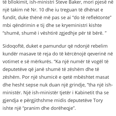
të bllokimit, ish-ministri Steve Baker, mori pjesë në
një takim në Nr. 10 dhe iu treguan të dhënat e
fundit, duke thënë më pas se ai “do të reflektonte”
mbi qëndrimin e tij dhe se kryeministri kishte
“shumë, shumë i vështirë zgjedhje për të bërë. ”
Sidoqoftë, duket e pamundur që ndonjë rebelim
kundër masave të reja do të kërcënojë qeverinë në
votimet e së mërkurës. “Ka një numër të vogël të
deputetëve që janë shumë të zëshëm dhe të
zëshëm. Por një shumicë e qetë mbështet masat
dhe hesht sepse nuk duan një grindje, ”tha një ish-
ministër. Një ish-ministër tjetër i Kabinetit tha se
gjendja e përgjithshme midis deputetëve Tory
ishte një “pranim dhe dorëheqje”.