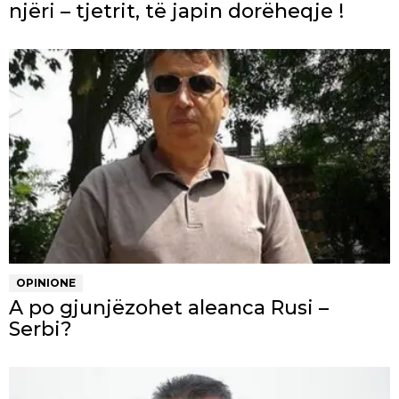
njëri – tjetrit, të japin dorëheqje !
OPINIONE
A po gjunjëzohet aleanca Rusi –
Serbi?