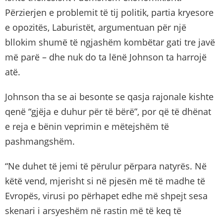
Përzierjen e problemit të tij politik, partia kryesore
e opozitës, Laburistët, argumentuan për një
bllokim shumë të ngjashëm kombëtar gati tre javë
më parë – dhe nuk do ta lënë Johnson ta harrojë
atë.
Johnson tha se ai besonte se qasja rajonale kishte
qenë “gjëja e duhur për të bërë”, por që të dhënat
e reja e bënin veprimin e mëtejshëm të
pashmangshëm.
“Ne duhet të jemi të përulur përpara natyrës. Në
këtë vend, mjerisht si në pjesën më të madhe të
Evropës, virusi po përhapet edhe më shpejt sesa
skenari i arsyeshëm në rastin më të keq të