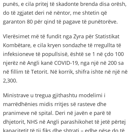
punës, e cila pritej të skadonte brenda disa orësh,
do të zgjatet deri në nëntor, me shtetin që
garanton 80 për qind të pagave të punëtorëve.
Vlerësimet më të fundit nga Zyra për Statistikat
Kombëtare, e cila kryen sondazhe të rregullta të
infeksioneve të popullsisë, është se 1 në çdo 100
njerëz në Angli kanë COVID-19, nga një në 200 sa
në fillim të Tetorit. Në korrik, shifra ishte në një në
2,300.
Ministrave u tregua gjithashtu modelimi i
marrëdhënies midis rritjes së rasteve dhe
pranimeve në spital. Deri në javën e parë të
dhjetorit, NHS në Angli parashikohet të jetë përtej
kapacitetit të tij fiks dhe shtrati – edhe nëse do të