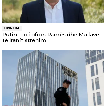
OPINIONE
Putini po i ofron Ramës dhe Mullave
të Iranit strehim!