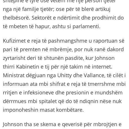
shtëpinë e tyre ose vetëm me një person tjetër
nga një familje tjetër; ose për të blerë artikuj
thelbësorë. Sektorët e ndërtimit dhe prodhimit do
të mbeten të hapur, ashtu si parlamenti.
Kufizimet e reja të pashmangshme u raportuan së
pari të premten në mbrëmje, por nuk ranë dakord
zyrtarisht deri të shtunën pasdite, kur Johnson
thirri Kabinetin e tij për një takim në internet.
Ministrat dëgjuan nga Uhitty dhe Vallance, të cilët i
informuan ata mbi shifrat e reja të tmerrshme mbi
rritjen e infeksioneve dhe presionin e mundshëm
dërrmues mbi spitalet që do të ndiqnin nëse nuk
imponoheshin masat kombëtare.
Johnson tha se skema e qeverisë për mbrojtjen e