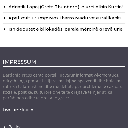
Adriatik Lapaj (Greta Thunberg), e uroi Albin Kurtin!
Apel zotit Trump: Mos i harro Madurot e Ballkanit!
Ish deputet e bllokadës, paralajmërojnë grevë urie!
IMPRESSUM
Dardania Press është portal i pavarur informativ-komentues,
ndryshe nga portalet e tjera, me lajme nga vendi dhe bota, me
rubrika të larmishme dhe me debate për probleme të caktuara
sociale, politike, kulturore dhe të të drejtave të njeriut, ku
përfshihen edhe të drejtat e grave.
Lexo më shumë
Ballina