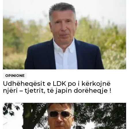
OPINIONE
Udhëheqësit e LDK po i kërkojnë
njëri – tjetrit, të japin dorëheqje !