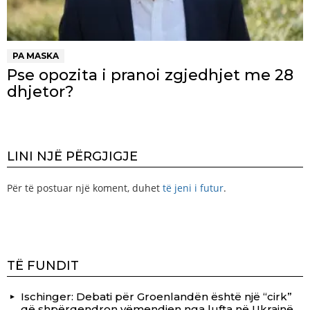
PA MASKA
Pse opozita i pranoi zgjedhjet me 28
dhjetor?
LINI NJË PËRGJIGJE
Për të postuar një koment, duhet
të jeni i futur
.
TË FUNDIT
Ischinger: Debati për Groenlandën është një “cirk”
që shpërqendron vëmendjen nga lufta në Ukrainë