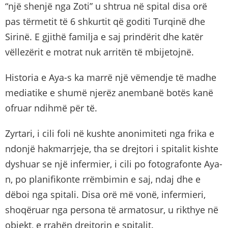
“një shenjë nga Zoti” u shtrua në spital disa orë
pas tërmetit të 6 shkurtit që goditi Turqinë dhe
Sirinë. E gjithë familja e saj prindërit dhe katër
vëllezërit e motrat nuk arritën të mbijetojnë.
Historia e Aya-s ka marrë një vëmendje të madhe
mediatike e shumë njerëz anembanë botës kanë
ofruar ndihmë për të.
Zyrtari, i cili foli në kushte anonimiteti nga frika e
ndonjë hakmarrjeje, tha se drejtori i spitalit kishte
dyshuar se një infermier, i cili po fotografonte Aya-
n, po planifikonte rrëmbimin e saj, ndaj dhe e
dëboi nga spitali. Disa orë më vonë, infermieri,
shoqëruar nga persona të armatosur, u rikthye në
objekt, e rrahën drejtorin e spitalit.