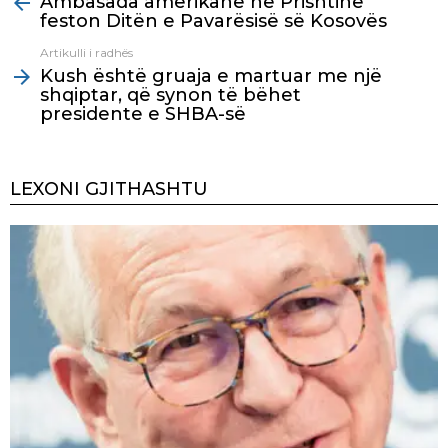
Ambasada amerikane në Prishtinë
more
feston Ditën e Pavarësisë së Kosovës
Artikulli i radhës
Kush është gruaja e martuar me një
shqiptar, që synon të bëhet
presidente e SHBA-së
LEXONI GJITHASHTU