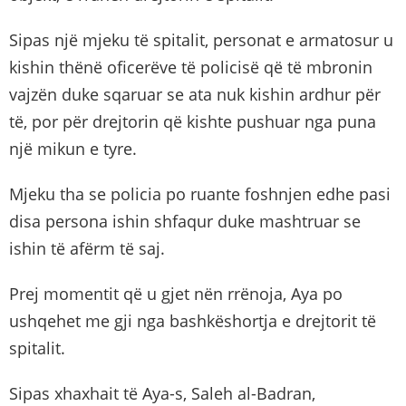
Sipas një mjeku të spitalit, personat e armatosur u
kishin thënë oficerëve të policisë që të mbronin
vajzën duke sqaruar se ata nuk kishin ardhur për
të, por për drejtorin që kishte pushuar nga puna
një mikun e tyre.
Mjeku tha se policia po ruante foshnjen edhe pasi
disa persona ishin shfaqur duke mashtruar se
ishin të afërm të saj.
Prej momentit që u gjet nën rrënoja, Aya po
ushqehet me gji nga bashkëshortja e drejtorit të
spitalit.
Sipas xhaxhait të Aya-s, Saleh al-Badran,