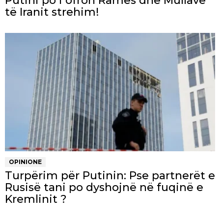
Putini po i ofron Ramës dhe Mullave
të Iranit strehim!
OPINIONE
Turpërim për Putinin: Pse partnerët e
Rusisë tani po dyshojnë në fuqinë e
Kremlinit ?