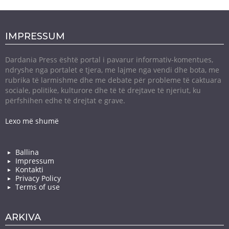
IMPRESSUM
Dardania Press është portal i pavarur informativ-komentues,
ndryshe nga portalet e tjera, me lajme nga vendi dhe bota, me
rubrika të larmishme dhe me debate për probleme të caktuara
sociale, politike, kulturore dhe të të drejtave të njeriut, ku
përfshihen edhe të drejtat e grave.
Lexo më shumë
Ballina
Impressum
Kontakti
Privacy Policy
Terms of use
ARKIVA