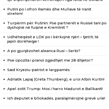
Putini po i ofron Ramës dhe Mullave të Iranit
strehim!
Turpërim për Putinin: Pse partnerët e Rusisë tani po
dyshojnë në fuqinë e Kremlinit ?
Udhëheqësit e LDK po i kërkojnë njëri – tjetrit, të
japin dorëheqje !
A po gjunjëzohet aleanca Rusi – Serbi?
Pse opozita i pranoi zgjedhjet me 28 dhjetor?
Said Kryeziu-patriot e largpamës
Adriatik Lapaj (Greta Thunberg), e uroi Albin Kurtin!
Apel zotit Trump: Mos i harro Madurot e Ballkanit!
Ish deputet e bllokadës, paralajmërojnë grevë urie!