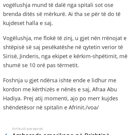
vogëlushja mund të dalë nga spitali sot ose
brenda ditës së mërkurë. Ai tha se për të do të
kujdeset halla e saj.
Vogëlushja, me flokë të zinj, u gjet nën rrënojat e
shtëpisë së saj pesëkatëshe në qytetin verior të
Sirisë, Jinderis, nga ekipet e kërkim-shpëtimit, më
shumë se 10 orë pas tërmetit.
Foshnja u gjet ndërsa ishte ende e lidhur me
kordon me kërthizës e nënës e saj, Afraa Abu
Hadiya. Prej atij momenti, ajo po merr kujdes
shëndetësor në spitalin e Afrinit./voa/
Artikulli paraprak
See