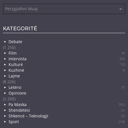
Arkiva
KATEGORITË
Debate
(1 250)
Film
18
Intervista
352
Kulturë
715
Kuzhinë
8
Lajme
(8 226)
Letërsi
57
Opinione
(2 205)
Pa Maska
350
Shëndetësi
54
Shkencë – Teknologji
32
Sport
208