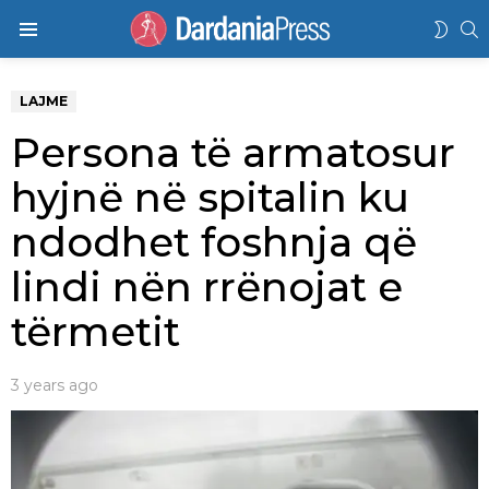
K
SWIT
Menu
SKIN
LAJME
Persona të armatosur
hyjnë në spitalin ku
ndodhet foshnja që
lindi nën rrënojat e
tërmetit
3 years ago