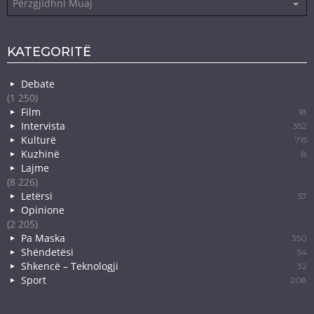
KATEGORITË
Debate
(1 250)
Film
18
Intervista
352
Kulturë
715
Kuzhinë
8
Lajme
(8 226)
Letërsi
57
Opinione
(2 205)
Pa Maska
350
Shëndetësi
54
Shkencë – Teknologji
32
Sport
208