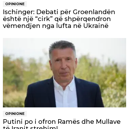
OPINIONE
Ischinger: Debati për Groenlandën
është një “cirk” që shpërqendron
vëmendjen nga lufta në Ukrainë
OPINIONE
Putini po i ofron Ramës dhe Mullave
të Iranit strehim!