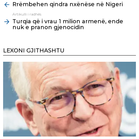
Rrëmbehen qindra nxënëse në Nigeri
more
Artikulli i radhës
Turqia që i vrau 1 milion armenë, ende
nuk e pranon gjenocidin
LEXONI GJITHASHTU