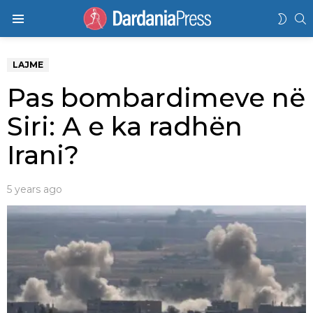
K
SWIT
Menu
SKIN
LAJME
Pas bombardimeve në
Siri: A e ka radhën
Irani?
5 years ago