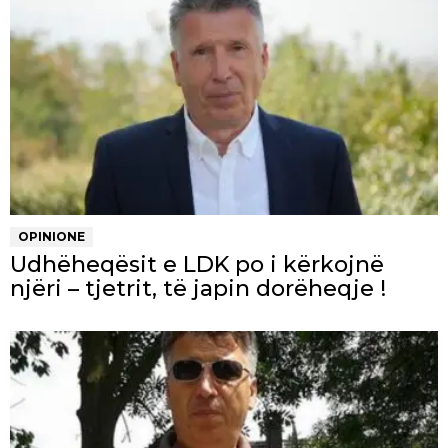
OPINIONE
Udhëheqësit e LDK po i kërkojnë
njëri – tjetrit, të japin dorëheqje !