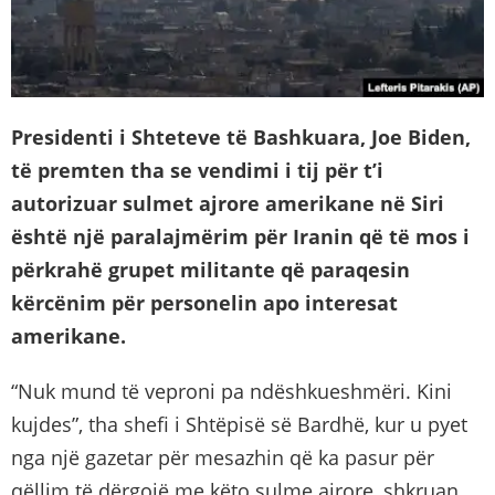
Presidenti i Shteteve të Bashkuara, Joe Biden,
të premten tha se vendimi i tij për t’i
autorizuar sulmet ajrore amerikane në Siri
është një paralajmërim për Iranin që të mos i
përkrahë grupet militante që paraqesin
kërcënim për personelin apo interesat
amerikane.
“Nuk mund të veproni pa ndëshkueshmëri. Kini
kujdes”, tha shefi i Shtëpisë së Bardhë, kur u pyet
nga një gazetar për mesazhin që ka pasur për
qëllim të dërgojë me këto sulme ajrore, shkruan