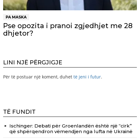
PA MASKA
Pse opozita i pranoi zgjedhjet me 28
dhjetor?
LINI NJË PËRGJIGJE
Për të postuar një koment, duhet
të jeni i futur
.
TË FUNDIT
Ischinger: Debati për Groenlandën është një “cirk”
që shpërqendron vëmendjen nga lufta në Ukrainë