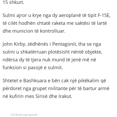
15 shkurt.
Sulmi ajror u krye nga dy aeroplanë të tipit F-15E,
të cilët hodhën shtatë raketa me saktësi të lartë
dhe municion të kontrolluar.
John Kirby, zëdhënës i Pentagonit, tha se nga
sulmi u shkatërruan plotësisht nëntë objekte,
ndërsa dy të tjera nuk mund të jenë më në
funksion si pasojë e sulmit.
Shtetet e Bashkuara e bën cak një pikëkalim që
përdoret nga grupet militante për të bartur armë
në kufirin mes Sirisë dhe Irakut.
Artikulli paraprak
See