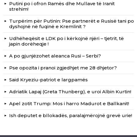
Putini po i ofron Ramës dhe Mullave të Iranit
strehim!
Turpërim për Putinin: Pse partnerët e Rusisë tani po
dyshojnë në fuqinë e Kremlinit ?
Udhëheqësit e LDK po i kërkojnë njëri – tjetrit, të
japin dorëheqje !
A po gjunjëzohet aleanca Rusi – Serbi?
Pse opozita i pranoi zgjedhjet me 28 dhjetor?
Said Kryeziu-patriot e largpamës
Adriatik Lapaj (Greta Thunberg), e uroi Albin Kurtin!
Apel zotit Trump: Mos i harro Madurot e Ballkanit!
Ish deputet e bllokadës, paralajmërojnë grevë urie!