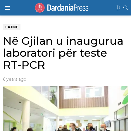
K
SWIT
Menu
SKIN
LAJME
Në Gjilan u inaugurua
laboratori për teste
RT-PCR
6 years ago