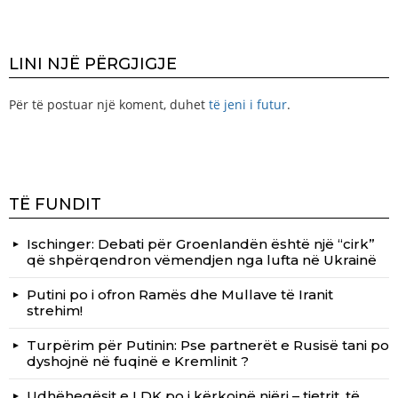
LINI NJË PËRGJIGJE
Për të postuar një koment, duhet
të jeni i futur
.
TË FUNDIT
Ischinger: Debati për Groenlandën është një “cirk”
që shpërqendron vëmendjen nga lufta në Ukrainë
Putini po i ofron Ramës dhe Mullave të Iranit
strehim!
Turpërim për Putinin: Pse partnerët e Rusisë tani po
dyshojnë në fuqinë e Kremlinit ?
Udhëheqësit e LDK po i kërkojnë njëri – tjetrit, të