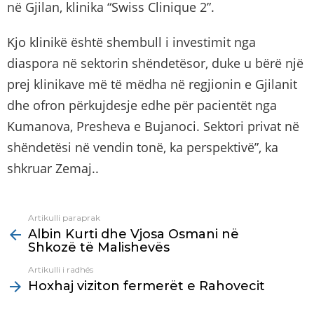
në Gjilan, klinika “Swiss Clinique 2”.
Kjo klinikë është shembull i investimit nga
diaspora në sektorin shëndetësor, duke u bërë një
prej klinikave më të mëdha në regjionin e Gjilanit
dhe ofron përkujdesje edhe për pacientët nga
Kumanova, Presheva e Bujanoci. Sektori privat në
shëndetësi në vendin tonë, ka perspektivë”, ka
shkruar Zemaj..
Artikulli paraprak
See
Albin Kurti dhe Vjosa Osmani në
more
Shkozë të Malishevës
Artikulli i radhës
Hoxhaj viziton fermerët e Rahovecit