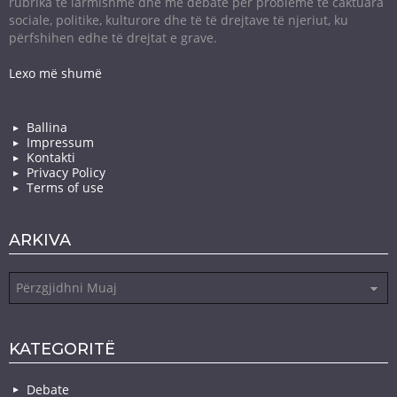
rubrika të larmishme dhe me debate për probleme të caktuara
sociale, politike, kulturore dhe të të drejtave të njeriut, ku
përfshihen edhe të drejtat e grave.
Lexo më shumë
Ballina
Impressum
Kontakti
Privacy Policy
Terms of use
ARKIVA
Arkiva
KATEGORITË
Debate