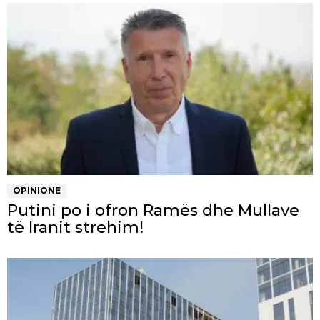
OPINIONE
Putini po i ofron Ramës dhe Mullave
të Iranit strehim!