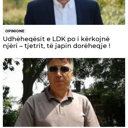
OPINIONE
Udhëheqësit e LDK po i kërkojnë
njëri – tjetrit, të japin dorëheqje !