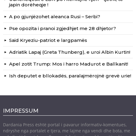
japin dorëheqje !
A po gjunjëzohet aleanca Rusi – Serbi?
Pse opozita i pranoi zgjedhjet me 28 dhjetor?
Said Kryeziu-patriot e largpamës
Adriatik Lapaj (Greta Thunberg), e uroi Albin Kurtin!
Apel zotit Trump: Mos i harro Madurot e Ballkanit!
Ish deputet e bllokadës, paralajmërojnë grevë urie!
IMPRESSUM
Dardania Press është portal i pavarur informativ-komentues,
ndryshe nga portalet e tjera, me lajme nga vendi dhe bota, me