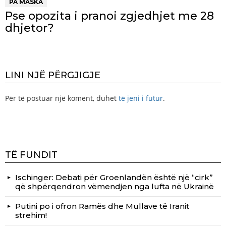
PA MASKA
Pse opozita i pranoi zgjedhjet me 28
dhjetor?
LINI NJË PËRGJIGJE
Për të postuar një koment, duhet
të jeni i futur
.
TË FUNDIT
Ischinger: Debati për Groenlandën është një “cirk”
që shpërqendron vëmendjen nga lufta në Ukrainë
Putini po i ofron Ramës dhe Mullave të Iranit
strehim!