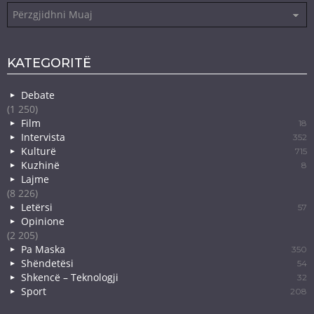
Arkiva
KATEGORITË
Debate
(1 250)
Film
18
Intervista
352
Kulturë
715
Kuzhinë
8
Lajme
(8 226)
Letërsi
57
Opinione
(2 205)
Pa Maska
350
Shëndetësi
54
Shkencë – Teknologji
32
Sport
208