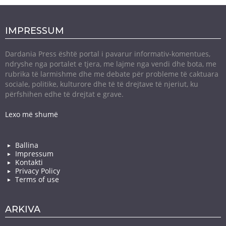
IMPRESSUM
Dardania Press është portal i pavarur informativ-komentues,
ndryshe nga portalet e tjera, me lajme nga vendi dhe bota, me
rubrika të larmishme dhe me debate për probleme të caktuara
sociale, politike, kulturore dhe të të drejtave të njeriut, ku
përfshihen edhe të drejtat e grave.
Lexo më shumë
Ballina
Impressum
Kontakti
Privacy Policy
Terms of use
ARKIVA