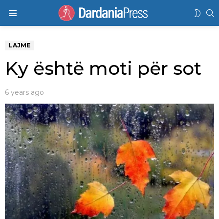
K
SWIT
Menu
SKIN
LAJME
Ky është moti për sot
6 years ago