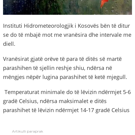
Instituti Hidrometeorologjik i Kosovës bën të ditur
se do të mbajë mot me vranësira dhe intervale me
diell.
Vranësirat gjatë orëve të para të ditës së martë
parashihen të sjellin reshje shiu, ndërsa në
mëngjes nëpër lugina parashihet të ketë mjegull.
Temperaturat minimale do të lëvizin ndërmjet 5-6
gradë Celsius, ndërsa maksimalet e ditës
parashihet të lëvizin ndërmjet 14-17 gradë Celsius
Artikulli paraprak
See