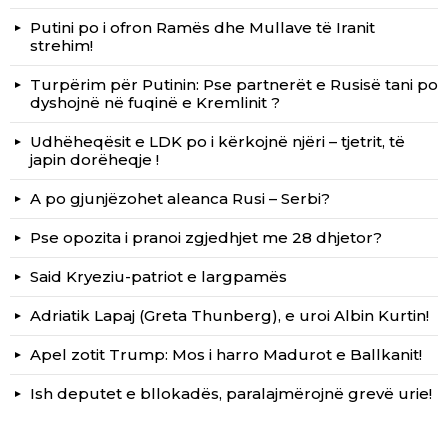
Putini po i ofron Ramës dhe Mullave të Iranit
strehim!
Turpërim për Putinin: Pse partnerët e Rusisë tani po
dyshojnë në fuqinë e Kremlinit ?
Udhëheqësit e LDK po i kërkojnë njëri – tjetrit, të
japin dorëheqje !
A po gjunjëzohet aleanca Rusi – Serbi?
Pse opozita i pranoi zgjedhjet me 28 dhjetor?
Said Kryeziu-patriot e largpamës
Adriatik Lapaj (Greta Thunberg), e uroi Albin Kurtin!
Apel zotit Trump: Mos i harro Madurot e Ballkanit!
Ish deputet e bllokadës, paralajmërojnë grevë urie!