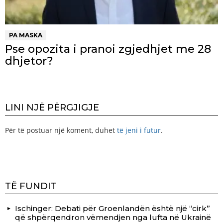
PA MASKA
Pse opozita i pranoi zgjedhjet me 28
dhjetor?
LINI NJË PËRGJIGJE
Për të postuar një koment, duhet
të jeni i futur
.
TË FUNDIT
Ischinger: Debati për Groenlandën është një “cirk”
që shpërqendron vëmendjen nga lufta në Ukrainë