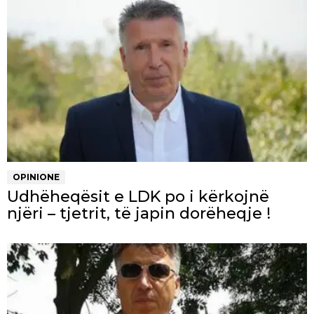
OPINIONE
Udhëheqësit e LDK po i kërkojnë
njëri – tjetrit, të japin dorëheqje !