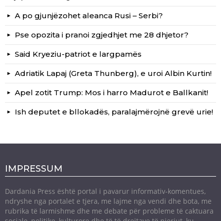
A po gjunjëzohet aleanca Rusi – Serbi?
Pse opozita i pranoi zgjedhjet me 28 dhjetor?
Said Kryeziu-patriot e largpamës
Adriatik Lapaj (Greta Thunberg), e uroi Albin Kurtin!
Apel zotit Trump: Mos i harro Madurot e Ballkanit!
Ish deputet e bllokadës, paralajmërojnë grevë urie!
IMPRESSUM
Dardania Press është portal i pavarur informativ-komentues,
ndryshe nga portalet e tjera, me lajme nga vendi dhe bota, me
rubrika të larmishme dhe me debate për probleme të caktuara
sociale, politike, kulturore dhe të të drejtave të njeriut, ku