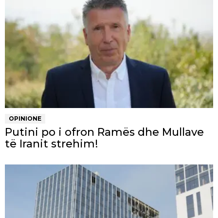
OPINIONE
Putini po i ofron Ramës dhe Mullave
të Iranit strehim!