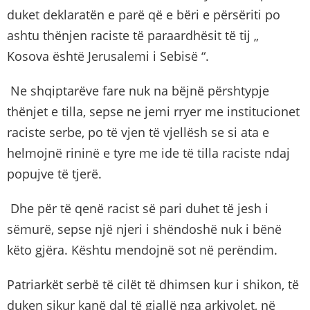
duket deklaratën e parë që e bëri e përsëriti po
ashtu thënjen raciste të paraardhësit të tij „
Kosova është Jerusalemi i Sebisë “.
Ne shqiptarëve fare nuk na bëjnë përshtypje
thënjet e tilla, sepse ne jemi rryer me institucionet
raciste serbe, po të vjen të vjellësh se si ata e
helmojnë rininë e tyre me ide të tilla raciste ndaj
popujve të tjerë.
Dhe për të qenë racist së pari duhet të jesh i
sëmurë, sepse një njeri i shëndoshë nuk i bënë
këto gjëra. Kështu mendojnë sot në perëndim.
Patriarkët serbë të cilët të dhimsen kur i shikon, të
duken sikur kanë dal të gjallë nga arkivolet, në