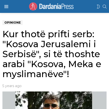
K
SWIT
Menu
SKIN
OPINIONE
Kur thotë prifti serb:
"Kosova Jerusalemi i
Serbisë", si të thoshte
arabi "Kosova, Meka e
myslimanëve"!
5 years ago