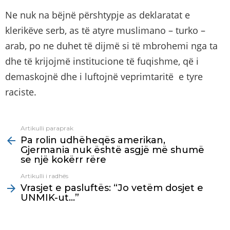
Ne nuk na bëjnë përshtypje as deklaratat e
klerikëve serb, as të atyre muslimano – turko –
arab, po ne duhet të dijmë si të mbrohemi nga ta
dhe të krijojmë institucione të fuqishme, që i
demaskojnë dhe i luftojnë veprimtaritë e tyre
raciste.
Artikulli paraprak
See
Pa rolin udhëheqës amerikan,
more
Gjermania nuk është asgjë më shumë
se një kokërr rëre
Artikulli i radhës
Vrasjet e pasluftës: “Jo vetëm dosjet e
UNMIK-ut…”