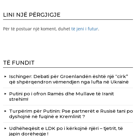
LINI NJË PËRGJIGJE
Për të postuar një koment, duhet
të jeni i futur
.
TË FUNDIT
Ischinger: Debati për Groenlandën është një “cirk”
që shpërqendron vëmendjen nga lufta në Ukrainë
Putini po i ofron Ramës dhe Mullave të Iranit
strehim!
Turpërim për Putinin: Pse partnerët e Rusisë tani po
dyshojnë në fuqinë e Kremlinit ?
Udhëheqësit e LDK po i kërkojnë njëri – tjetrit, të
japin dorëheqje !