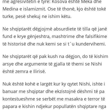
me agresivitetin e tyre: Kosova është Meka dhe
Medina e islamizmit. Ose të thonë, kjo është tokë
turke, pesë shekuj ne ishim këtu.
Ne shqiptarët dëgjojmë absurdiete të tilla që janë
fund e krye gënjeshtra, mashtrime dhe falsifikime
të historisë dhe nuk kemi se si t´u kundervihemi.
Ne shqiptarët që pak kush na dëgjon, do të kishim
arsye dhe argumente të gjalla të themi se Nishi
është zemra e Ilirisë.
Nuk është kohë e largët kur ky qytet Nishi, ishte i
banuar me shqiptar dhe ekzistojnë dëshmi të pa
kontestueshme se serbët me masakra e terror të
papara e kishin ndjekur popullatën shqiptare nga