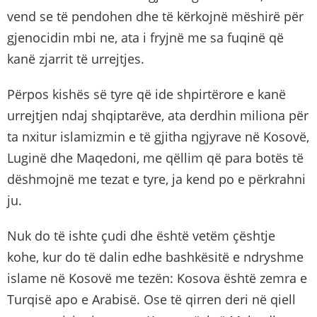
vend se të pendohen dhe të kërkojnë mëshirë për
gjenocidin mbi ne, ata i fryjnë me sa fuqinë që
kanë zjarrit të urrejtjes.
Përpos kishës së tyre që ide shpirtërore e kanë
urrejtjen ndaj shqiptarëve, ata derdhin miliona për
ta nxitur islamizmin e të gjitha ngjyrave në Kosovë,
Luginë dhe Maqedoni, me qëllim që para botës të
dëshmojnë me tezat e tyre, ja kend po e përkrahni
ju.
Nuk do të ishte çudi dhe është vetëm çështje
kohe, kur do të dalin edhe bashkësitë e ndryshme
islame në Kosovë me tezën: Kosova është zemra e
Turqisë apo e Arabisë. Ose të qirren deri në qiell