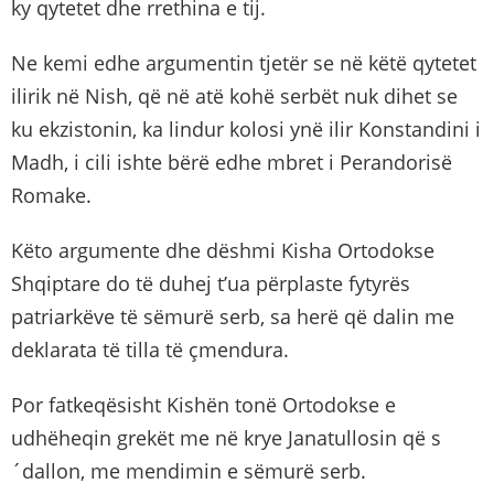
ky qytetet dhe rrethina e tij.
Ne kemi edhe argumentin tjetër se në këtë qytetet
ilirik në Nish, që në atë kohë serbët nuk dihet se
ku ekzistonin, ka lindur kolosi ynë ilir Konstandini i
Madh, i cili ishte bërë edhe mbret i Perandorisë
Romake.
Këto argumente dhe dëshmi Kisha Ortodokse
Shqiptare do të duhej t’ua përplaste fytyrës
patriarkëve të sëmurë serb, sa herë që dalin me
deklarata të tilla të çmendura.
Por fatkeqësisht Kishën tonë Ortodokse e
udhëheqin grekët me në krye Janatullosin që s
´dallon, me mendimin e sëmurë serb.