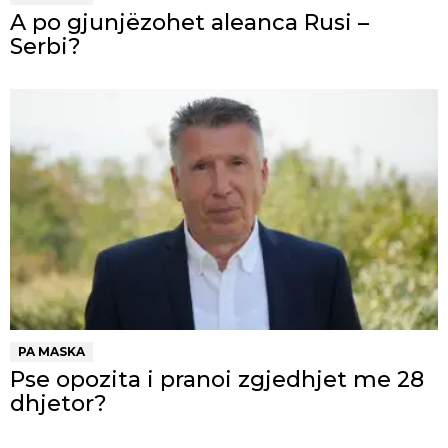
A po gjunjëzohet aleanca Rusi –
Serbi?
PA MASKA
Pse opozita i pranoi zgjedhjet me 28
dhjetor?