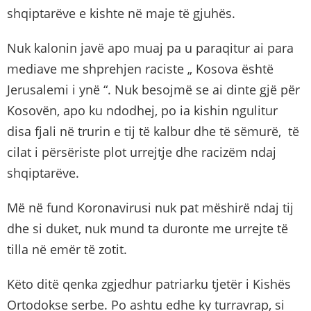
shqiptarëve e kishte në maje të gjuhës.
Nuk kalonin javë apo muaj pa u paraqitur ai para
mediave me shprehjen raciste „ Kosova është
Jerusalemi i ynë “. Nuk besojmë se ai dinte gjë për
Kosovën, apo ku ndodhej, po ia kishin ngulitur
disa fjali në trurin e tij të kalbur dhe të sëmurë, të
cilat i përsëriste plot urrejtje dhe racizëm ndaj
shqiptarëve.
Më në fund Koronavirusi nuk pat mëshirë ndaj tij
dhe si duket, nuk mund ta duronte me urrejte të
tilla në emër të zotit.
Këto ditë qenka zgjedhur patriarku tjetër i Kishës
Ortodokse serbe. Po ashtu edhe ky turravrap, si