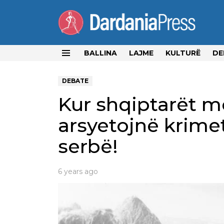
BALLINA
LAJME
KULTURË
DE
Menu
DEBATE
Kur shqiptarët me
arsyetojnë krime
serbë!
6 years ago