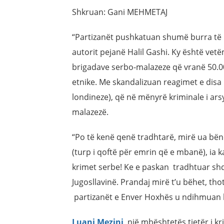
Shkruan: Gani MEHMETAJ
“Partizanët pushkatuan shumë burra të P
autorit pejanë Halil Gashi. Ky është vet
brigadave serbo-malazeze që vranë 50.00
etnike. Me skandalizuan reagimet e disa
londineze), që në mënyrë kriminale i ars
malazezë.
“Po të kenë qenë tradhtarë, mirë ua bënë
(turp i qoftë për emrin që e mbanë), ia
krimet serbe! Ke e paskan tradhtuar shq
Jugosllavinë. Prandaj mirë t’u bëhet, tho
partizanët e Enver Hoxhës u ndihmuan k
Luani Mezini
, një mbështetës tjetër i 