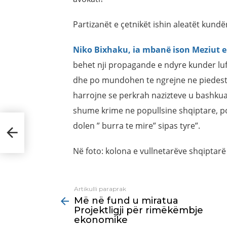
Partizanët e çetnikët ishin aleatët kund
Niko Bixhaku, ia mbanë ison Meziut 
behet nji propagande e ndyre kunder lufte
dhe po mundohen te ngrejne ne piedestal 
harrojne se perkrah nazizteve u bashkua
shume krime ne popullsine shqiptare, po
dolen ” burra te mire” sipas tyre”.
ër
Në foto: kolona e vullnetarëve shqiptarë
Artikulli paraprak
See
Më në fund u miratua
more
Projektligji për rimëkëmbje
ekonomike