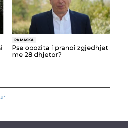
PA MASKA
i
Pse opozita i pranoi zgjedhjet
me 28 dhjetor?
tur
.