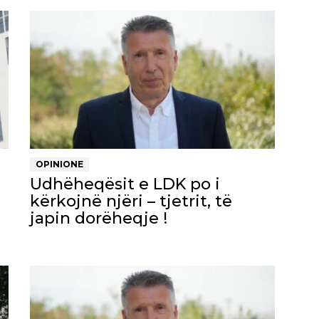
OPINIONE
Udhëheqësit e LDK po i
kërkojnë njëri – tjetrit, të
japin dorëheqje !