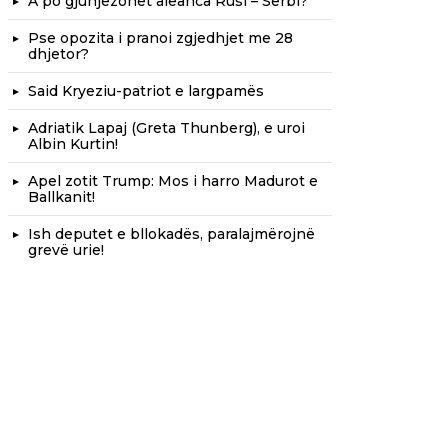
A po gjunjëzohet aleanca Rusi – Serbi?
Pse opozita i pranoi zgjedhjet me 28
dhjetor?
Said Kryeziu-patriot e largpamës
Adriatik Lapaj (Greta Thunberg), e uroi
Albin Kurtin!
Apel zotit Trump: Mos i harro Madurot e
Ballkanit!
Ish deputet e bllokadës, paralajmërojnë
grevë urie!