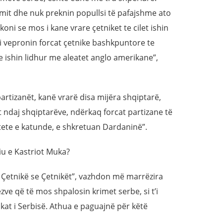
zmit dhe nuk preknin popullsi të pafajshme ato
koni se mos i kane vrare çetniket te cilet ishin
vi vepronin forcat çetnike bashkpuntore te
qe ishin lidhur me aleatet anglo amerikane”,
partizanët, kanë vrarë disa mijëra shqiptarë,
 ndaj shqiptarëve, ndërkaq forcat partizane të
ytete e katunde, e shkretuan Dardaninë”.
iu e Kastriot Muka?
më Çetnikë se Çetnikët”, vazhdon më marrëzira
zve që të mos shpalosin krimet serbe, si t’i
okat i Serbisë. Athua e paguajnë për këtë