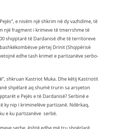
ejës”, e nisëm një shkrim në dy vazhdime, të
ëm një fragment i krimeve të tmerrshme të
0 shqiptarë të Dardanisë dhe të territoreve
 bashkëkombësve përtej Drinit (Shqipërisë
yetojnë edhe tash krimet e partizanëve serbo-
”, shkruan Kastriot Muka. Dhe këtij Kastriotit
 kanë shpëlarë aq shumë trurin sa arsyeton
iptarët e Pejës e të Dardanisë? Serbinë e
të ky nip i kriminelëve partizanë. Ndërkaq,
u e ku partizanëve serbë.
krimeve serbe, është edhe më tru shpërlarë.