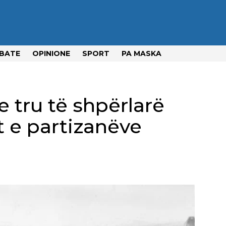
BATE
OPINIONE
SPORT
PA MASKA
 tru të shpërlarë
t e partizanëve