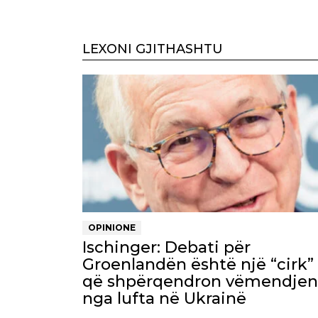
LEXONI GJITHASHTU
OPINIONE
Ischinger: Debati për
Groenlandën është një “cirk”
që shpërqendron vëmendjen
nga lufta në Ukrainë