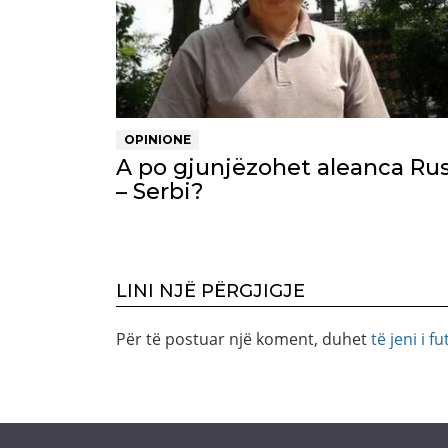
OPINIONE
A po gjunjëzohet aleanca Rus
– Serbi?
LINI NJË PËRGJIGJE
Për të postuar një koment, duhet
të jeni i fu