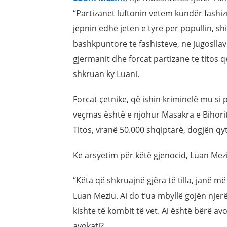
“Partizanet luftonin vetem kundër fashi
jepnin edhe jeten e tyre per popullin, shi
bashkpuntore te fashisteve, ne jugoslla
gjermanit dhe forcat partizane te titos 
shkruan ky Luani.
Forcat çetnike, që ishin kriminelë mu si 
veçmas është e njohur Masakra e Bihorit
Titos, vranë 50.000 shqiptarë, dogjën q
Ke arsyetim për këtë gjenocid, Luan Mez
“Këta që shkruajnë gjëra të tilla, janë 
Luan Meziu. Ai do t’ua mbyllë gojën njerë
kishte të kombit të vet. Ai është bërë av
avokati?