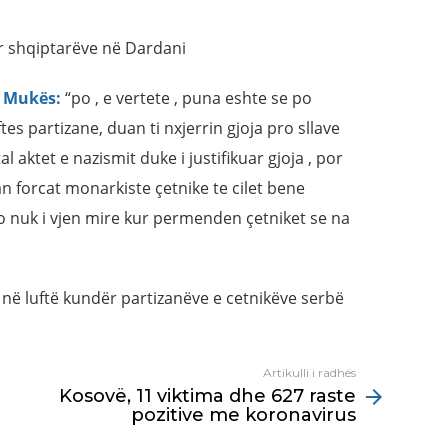
ër shqiptarëve në Dardani
e Mukës:
“po , e vertete , puna eshte se po
s partizane, duan ti nxjerrin gjoja pro sllave
aktet e nazismit duke i justifikuar gjoja , por
n forcat monarkiste çetnike te cilet bene
 nuk i vjen mire kur permenden çetniket se na
 në luftë kundër partizanëve e cetnikëve serbë
Artikulli i radhës
Kosovë, 11 viktima dhe 627 raste
pozitive me koronavirus