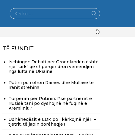
Search
for:
SWITCH
SKIN
TË FUNDIT
Ischinger: Debati për Groenlandën është
një “cirk” që shpërqendron vëmendjen
nga lufta në Ukrainë
Putini po i ofron Ramës dhe Mullave të
Iranit strehim!
Turpërim për Putinin: Pse partnerët e
Rusisë tani po dyshojnë në fuqinë e
Kremlinit ?
Udhëheqësit e LDK po i kërkojnë njëri –
tjetrit, të japin dorëheqje !