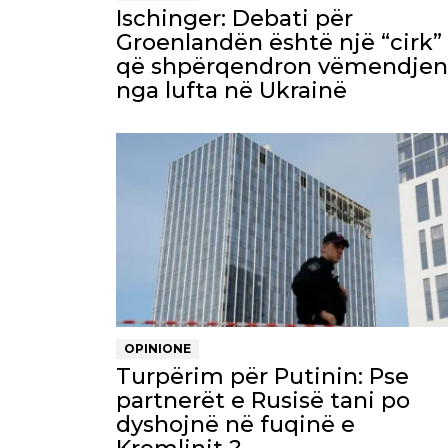
Ischinger: Debati për
Groenlandën është një “cirk”
që shpërqendron vëmendjen
nga lufta në Ukrainë
OPINIONE
Turpërim për Putinin: Pse
partnerët e Rusisë tani po
dyshojnë në fuqinë e