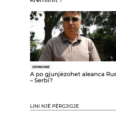
Kremlinit ?
OPINIONE
A po gjunjëzohet aleanca Rus
– Serbi?
LINI NJË PËRGJIGJE