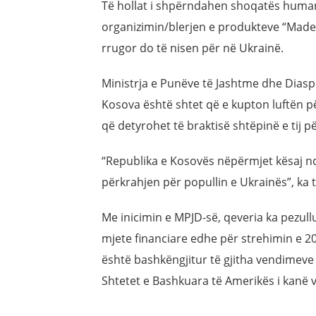
Të hollat i shpërndahen shoqatës humani
organizimin/blerjen e produkteve “Made 
rrugor do të nisen për në Ukrainë.
Ministrja e Punëve të Jashtme dhe Diasp
Kosova është shtet që e kupton luftën për
që detyrohet të braktisë shtëpinë e tij pë
“Republika e Kosovës nëpërmjet kësaj n
përkrahjen për popullin e Ukrainës”, ka 
Me inicimin e MPJD-së, qeveria ka pezull
mjete financiare edhe për strehimin e 20
është bashkëngjitur të gjitha vendimev
Shtetet e Bashkuara të Amerikës i kanë