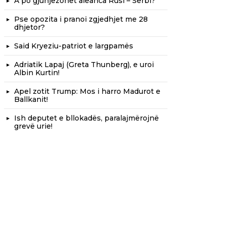
A po gjunjëzohet aleanca Rusi – Serbi?
Pse opozita i pranoi zgjedhjet me 28
dhjetor?
Said Kryeziu-patriot e largpamës
Adriatik Lapaj (Greta Thunberg), e uroi
Albin Kurtin!
Apel zotit Trump: Mos i harro Madurot e
Ballkanit!
Ish deputet e bllokadës, paralajmërojnë
grevë urie!