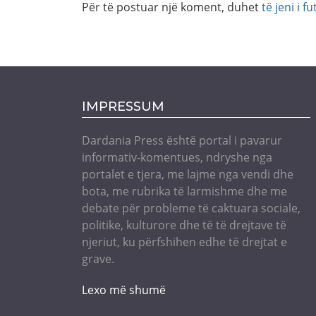
Për të postuar një koment, duhet
të jeni i fu
IMPRESSUM
Dardania Press është portal i pavarur
informativ-komentues, ndryshe nga
portalet e tjera, me lajme nga vendi dhe
bota, me rubrika të larmishme dhe me
debate për probleme të caktuara sociale,
politike, kulturore dhe të të drejtave të
njeriut, ku përfshihen edhe të drejtat e
grave.
Lexo më shumë