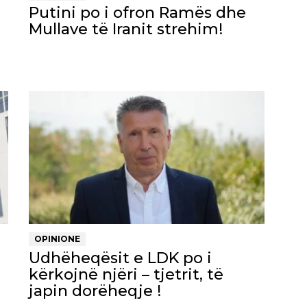
Putini po i ofron Ramës dhe
Mullave të Iranit strehim!
OPINIONE
Udhëheqësit e LDK po i
kërkojnë njëri – tjetrit, të
japin dorëheqje !