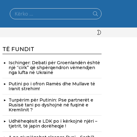
Search
for:
SWITCH
SKIN
TË FUNDIT
Ischinger: Debati për Groenlandën është
një “cirk” që shpërqendron vëmendjen
nga lufta në Ukrainë
Putini po i ofron Ramës dhe Mullave të
Iranit strehim!
Turpërim për Putinin: Pse partnerët e
Rusisë tani po dyshojnë në fuqinë e
Kremlinit ?
Udhëheqësit e LDK po i kërkojnë njëri –
tjetrit, të japin dorëheqje !