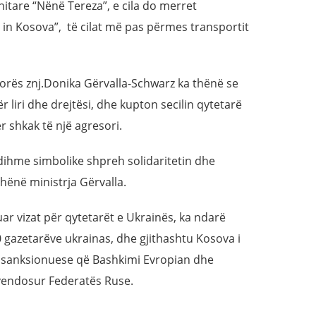
tare “Nënë Tereza”, e cila do merret
in Kosova”, të cilat më pas përmes transportit
orës znj.Donika Gërvalla-Schwarz ka thënë se
 liri dhe drejtësi, dhe kupton secilin qytetarë
r shkak të një agresori.
dihme simbolike shpreh solidaritetin dhe
thënë ministrja Gërvalla.
uar vizat për qytetarët e Ukrainës, ka ndarë
 gazetarëve ukrainas, dhe gjithashtu Kosova i
e sanksionuese që Bashkimi Evropian dhe
 vendosur Federatës Ruse.