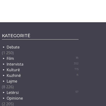
KATEGORITË
Debate
(1 250)
Film
18
Intervista
352
Kulturë
715
Kuzhinë
8
Lajme
(8 226)
Letërsi
57
Opinione
(2 205)