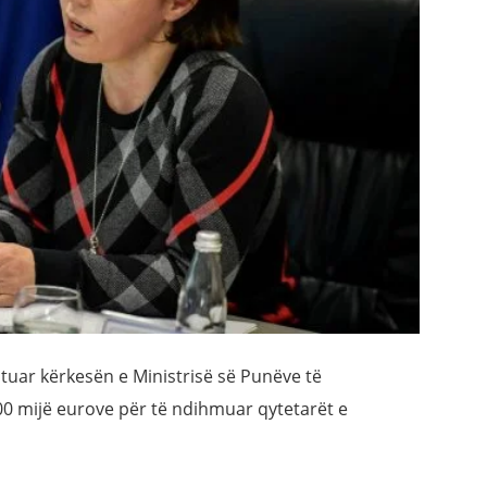
tuar kërkesën e Ministrisë së Punëve të
00 mijë eurove për të ndihmuar qytetarët e