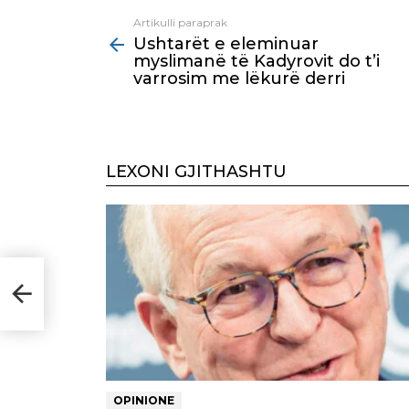
Artikulli paraprak
See
Ushtarët e eleminuar
more
myslimanë të Kadyrovit do t’i
varrosim me lëkurë derri
LEXONI GJITHASHTU
derri
OPINIONE