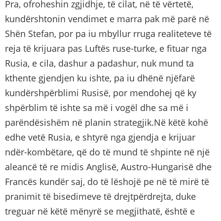
Pra, ofroheshin zgjidhje, të cilat, në të vërtetë,
kundërshtonin vendimet e marra pak më parë në
Shën Stefan, por pa iu mbyllur rruga realiteteve të
reja të krijuara pas Luftës ruse-turke, e fituar nga
Rusia, e cila, dashur a padashur, nuk mund ta
kthente gjendjen ku ishte, pa iu dhënë njëfarë
kundërshpërblimi Rusisë, por mendohej që ky
shpërblim të ishte sa më i vogël dhe sa më i
parëndësishëm në planin strategjik.Në këtë kohë
edhe vetë Rusia, e shtyrë nga gjendja e krijuar
ndër-kombëtare, që do të mund të shpinte në një
aleancë të re midis Anglisë, Austro-Hungarisë dhe
Francës kundër saj, do të lëshojë pe në të mirë të
pranimit të bisedimeve të drejtpërdrejta, duke
treguar në këtë mënyrë se megjithatë, është e