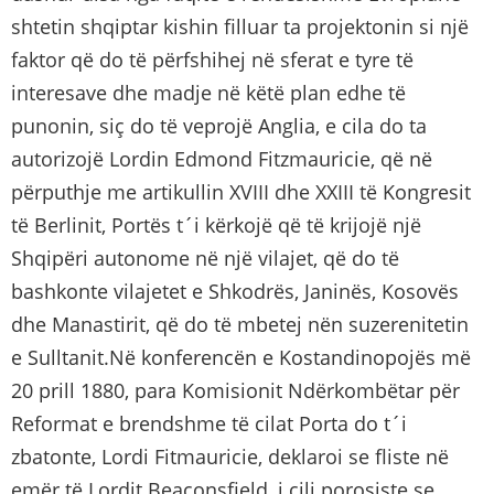
shtetin shqiptar kishin filluar ta projektonin si një
faktor që do të përfshihej në sferat e tyre të
interesave dhe madje në këtë plan edhe të
punonin, siç do të veprojë Anglia, e cila do ta
autorizojë Lordin Edmond Fitzmauricie, që në
përputhje me artikullin XVIII dhe XXIII të Kongresit
të Berlinit, Portës t´i kërkojë që të krijojë një
Shqipëri autonome në një vilajet, që do të
bashkonte vilajetet e Shkodrës, Janinës, Kosovës
dhe Manastirit, që do të mbetej nën suzerenitetin
e Sulltanit.Në konferencën e Kostandinopojës më
20 prill 1880, para Komisionit Ndërkombëtar për
Reformat e brendshme të cilat Porta do t´i
zbatonte, Lordi Fitmauricie, deklaroi se fliste në
emër të Lordit Beaconsfield, i cili porosiste se