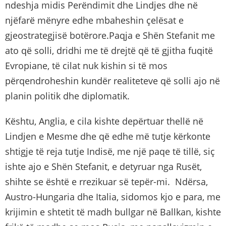
ndeshja midis Perëndimit dhe Lindjes dhe në
njëfarë mënyre edhe mbaheshin çelësat e
gjeostrategjisë botërore.Paqja e Shën Stefanit me
ato që solli, dridhi me të drejtë që të gjitha fuqitë
Evropiane, të cilat nuk kishin si të mos
përqendroheshin kundër realiteteve që solli ajo në
planin politik dhe diplomatik.
Kështu, Anglia, e cila kishte depërtuar thellë në
Lindjen e Mesme dhe që edhe më tutje kërkonte
shtigje të reja tutje Indisë, me një paqe të tillë, siç
ishte ajo e Shën Stefanit, e detyruar nga Rusët,
shihte se është e rrezikuar së tepër-mi. Ndërsa,
Austro-Hungaria dhe Italia, sidomos kjo e para, me
krijimin e shtetit të madh bullgar në Ballkan, kishte