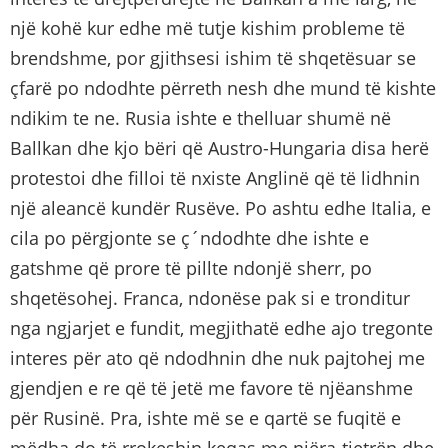
një kohë kur edhe më tutje kishim probleme të
brendshme, por gjithsesi ishim të shqetësuar se
çfarë po ndodhte përreth nesh dhe mund të kishte
ndikim te ne. Rusia ishte e thelluar shumë në
Ballkan dhe kjo bëri që Austro-Hungaria disa herë
protestoi dhe filloi të nxiste Anglinë që të lidhnin
një aleancë kundër Rusëve. Po ashtu edhe Italia, e
cila po përgjonte se ç´ndodhte dhe ishte e
gatshme që prore të pillte ndonjë sherr, po
shqetësohej. Franca, ndonëse pak si e tronditur
nga ngjarjet e fundit, megjithatë edhe ajo tregonte
interes për ato që ndodhnin dhe nuk pajtohej me
gjendjen e re që të jetë me favore të njëanshme
për Rusinë. Pra, ishte më se e qartë se fuqitë e
mëdha do të rrokeshin keqas me njëra-tjetrën dhe