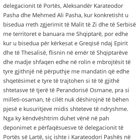
delegacionit të Portës, Aleksandër Karateodor
Pasha dhe Mehmed Ali Pasha, kur konkretisht u
bisedua rreth zgjerimit të Malit të Zi dhe të Serbisë
me territoret e banuara me Shqiptarë, por edhe
kur u bisedua për kërkesat e Greqisë ndaj Epirit
dhe të Thesalisë, flisnin në emër të Shqiptarëve
dhe madje shfaqen edhe në rolin e mbrojtësit të
tyre gjithnjë në përputhje me mandatin që edhe
shqetësimet e tyre të trajtohen si të të gjithë
shtetasve të tjerë të Perandorisë Osmane, pra si
milleti-osaman, të cilët nuk dëshirojnë të bëhen
pjesë e kusuritjeve midis shteteve të ndryshme.
Nga ky këndvështrim duhet vënë në pah
deponimet e përfaqësuesve të delegacionit të
Portës së Lartë, siç ishte i Karateodori Pashës në