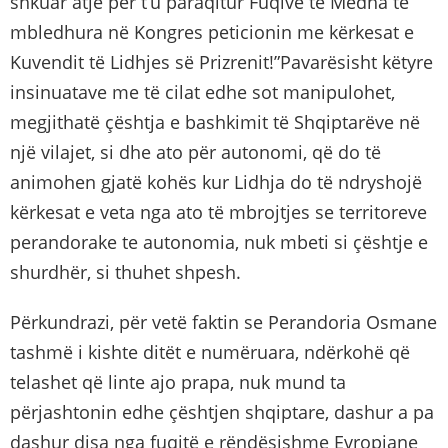
shkuar atje për t’u paraqitur Fuqive të Mëdha të
mbledhura në Kongres peticionin me kërkesat e
Kuvendit të Lidhjes së Prizrenit!”Pavarësisht këtyre
insinuatave me të cilat edhe sot manipulohet,
megjithatë çështja e bashkimit të Shqiptarëve në
një vilajet, si dhe ato për autonomi, që do të
animohen gjatë kohës kur Lidhja do të ndryshojë
kërkesat e veta nga ato të mbrojtjes se territoreve
perandorake te autonomia, nuk mbeti si çështje e
shurdhër, si thuhet shpesh.
Përkundrazi, për vetë faktin se Perandoria Osmane
tashmë i kishte ditët e numëruara, ndërkohë që
telashet që linte ajo prapa, nuk mund ta
përjashtonin edhe çështjen shqiptare, dashur a pa
dashur disa nga fuqitë e rëndësishme Evropiane