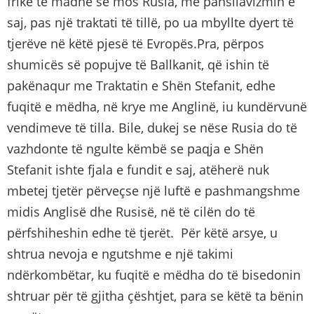
frikë të madhe se mos Rusia, me pansllavizmin e
saj, pas një traktati të tillë, po ua mbyllte dyert të
tjerëve në këtë pjesë të Evropës.Pra, përpos
shumicës së popujve të Ballkanit, që ishin të
pakënaqur me Traktatin e Shën Stefanit, edhe
fuqitë e mëdha, në krye me Anglinë, iu kundërvunë
vendimeve të tilla. Bile, dukej se nëse Rusia do të
vazhdonte të ngulte këmbë se paqja e Shën
Stefanit ishte fjala e fundit e saj, atëherë nuk
mbetej tjetër përveçse një luftë e pashmangshme
midis Anglisë dhe Rusisë, në të cilën do të
përfshiheshin edhe të tjerët. Për këtë arsye, u
shtrua nevoja e ngutshme e një takimi
ndërkombëtar, ku fuqitë e mëdha do të bisedonin
shtruar për të gjitha çështjet, para se këtë ta bënin