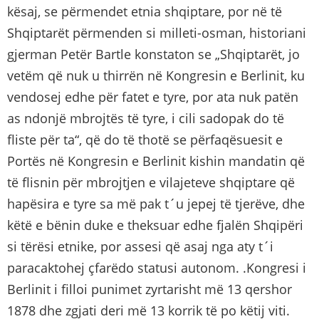
kësaj, se përmendet etnia shqiptare, por në të
Shqiptarët përmenden si milleti-osman, historiani
gjerman Petër Bartle konstaton se „Shqiptarët, jo
vetëm që nuk u thirrën në Kongresin e Berlinit, ku
vendosej edhe për fatet e tyre, por ata nuk patën
as ndonjë mbrojtës të tyre, i cili sadopak do të
fliste për ta“, që do të thotë se përfaqësuesit e
Portës në Kongresin e Berlinit kishin mandatin që
të flisnin për mbrojtjen e vilajeteve shqiptare që
hapësira e tyre sa më pak t´u jepej të tjerëve, dhe
këtë e bënin duke e theksuar edhe fjalën Shqipëri
si tërësi etnike, por assesi që asaj nga aty t´i
paracaktohej çfarëdo statusi autonom. .Kongresi i
Berlinit i filloi punimet zyrtarisht më 13 qershor
1878 dhe zgjati deri më 13 korrik të po këtij viti.