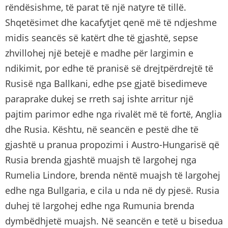
rëndësishme, të parat të një natyre të tillë.
Shqetësimet dhe kacafytjet qenë më të ndjeshme
midis seancës së katërt dhe të gjashtë, sepse
zhvillohej një betejë e madhe për largimin e
ndikimit, por edhe të pranisë së drejtpërdrejtë të
Rusisë nga Ballkani, edhe pse gjatë bisedimeve
paraprake dukej se rreth saj ishte arritur një
pajtim parimor edhe nga rivalët më të fortë, Anglia
dhe Rusia. Kështu, në seancën e pestë dhe të
gjashtë u pranua propozimi i Austro-Hungarisë që
Rusia brenda gjashtë muajsh të largohej nga
Rumelia Lindore, brenda nëntë muajsh të largohej
edhe nga Bullgaria, e cila u nda në dy pjesë. Rusia
duhej të largohej edhe nga Rumunia brenda
dymbëdhjetë muajsh. Në seancën e tetë u bisedua