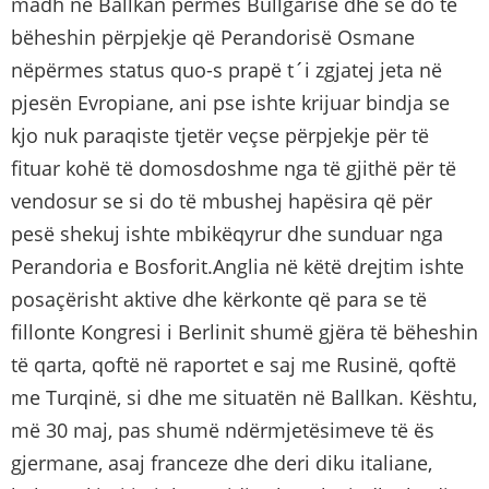
madh në Ballkan përmes Bullgarisë dhe se do të
bëheshin përpjekje që Perandorisë Osmane
nëpërmes status quo-s prapë t´i zgjatej jeta në
pjesën Evropiane, ani pse ishte krijuar bindja se
kjo nuk paraqiste tjetër veçse përpjekje për të
fituar kohë të domosdoshme nga të gjithë për të
vendosur se si do të mbushej hapësira që për
pesë shekuj ishte mbikëqyrur dhe sunduar nga
Perandoria e Bosforit.Anglia në këtë drejtim ishte
posaçërisht aktive dhe kërkonte që para se të
fillonte Kongresi i Berlinit shumë gjëra të bëheshin
të qarta, qoftë në raportet e saj me Rusinë, qoftë
me Turqinë, si dhe me situatën në Ballkan. Kështu,
më 30 maj, pas shumë ndërmjetësimeve të ës
gjermane, asaj franceze dhe deri diku italiane,