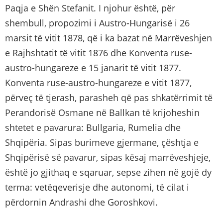
Paqja e Shën Stefanit. I njohur është, për
shembull, propozimi i Austro-Hungarisë i 26
marsit të vitit 1878, që i ka bazat në Marrëveshjen
e Rajhshtatit të vitit 1876 dhe Konventa ruse-
austro-hungareze e 15 janarit të vitit 1877.
Konventa ruse-austro-hungareze e vitit 1877,
përveç të tjerash, parasheh që pas shkatërrimit të
Perandorisë Osmane në Ballkan të krijoheshin
shtetet e pavarura: Bullgaria, Rumelia dhe
Shqipëria. Sipas burimeve gjermane, çështja e
Shqipërisë së pavarur, sipas kësaj marrëveshjeje,
është jo gjithaq e sqaruar, sepse zihen në gojë dy
terma: vetëqeverisje dhe autonomi, të cilat i
përdornin Andrashi dhe Goroshkovi.