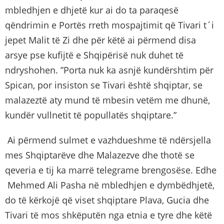
mbledhjen e dhjetë kur ai do ta paraqesë
qëndrimin e Portës rreth mospajtimit që Tivari t´i
jepet Malit të Zi dhe për këtë ai përmend disa
arsye pse kufijtë e Shqipërisë nuk duhet të
ndryshohen. ”Porta nuk ka asnjë kundërshtim për
Spican, por insiston se Tivari është shqiptar, se
malazeztë aty mund të mbesin vetëm me dhunë,
kundër vullnetit të popullatës shqiptare.”
Ai përmend sulmet e vazhdueshme të ndërsjella
mes Shqiptarëve dhe Malazezve dhe thotë se
qeveria e tij ka marrë telegrame brengosëse. Edhe
Mehmed Ali Pasha në mbledhjen e dymbëdhjetë,
do të kërkojë që viset shqiptare Plava, Gucia dhe
Tivari të mos shkëputën nga etnia e tyre dhe këtë