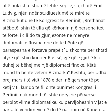
tillë nuk ishte shumë lehtë, sepse, siç thotë Emil
Ludvig, njëri ndër studiuesit më të mirë të
Bizmarkut dhe të Kongresit të Berlinit, „Rrethanat
atëbotë ishin të tilla që kërkonin një personalitet
të fortë, i cili do ta gjunjëzonte në mënyrë
diplomatike Rusinë dhe do të bënte që
baraspesha e forcave prapë t´u shkonte për shtati
atyre që ishin kundër Rusisë, gjë që e gjithë kjo
duhej të bëhej me një diplomaci finoke. Këtë
mund ta bënte vetëm Bizmarku“.Kështu, periudha
prej marsit të vitit 1878 e deri në qershor të po
këtij viti, kur do të fillonte punimet Kongresi i
Berlinit, nuk mund të ishte ndryshe përveçse
përplot vlime diplomatike, ku përvijoheshin vijat e
qarta të vendimeve që do të pasonin në Kongres.