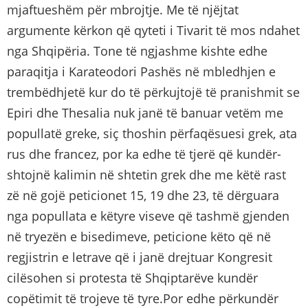
mjaftueshëm për mbrojtje. Me të njëjtat
argumente kërkon që qyteti i Tivarit të mos ndahet
nga Shqipëria. Tone të ngjashme kishte edhe
paraqitja i Karateodori Pashës në mbledhjen e
trembëdhjetë kur do të përkujtojë të pranishmit se
Epiri dhe Thesalia nuk janë të banuar vetëm me
popullatë greke, siç thoshin përfaqësuesi grek, ata
rus dhe francez, por ka edhe të tjerë që kundër-
shtojnë kalimin në shtetin grek dhe me këtë rast
zë në gojë peticionet 15, 19 dhe 23, të dërguara
nga popullata e këtyre viseve që tashmë gjenden
në tryezën e bisedimeve, peticione këto që në
regjistrin e letrave që i janë drejtuar Kongresit
cilësohen si protesta të Shqiptarëve kundër
copëtimit të trojeve të tyre.Por edhe përkundër