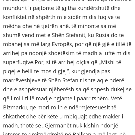
mundur t´i pajtonte të gjitha kundërshtitë dhe
konfliktet në shpërthim e sipër midis fuqive të
mëdha dhe në tjetrën anë, të minonte sa më
shumë vendimet e Shën Stefanit, ku Rusia do të
mbahej sa më larg Evropës, por që një gjë e tillë të
arrihej pa ndonjë shqetësim të madh a luftë midis
superfuqive.Por, si të arrihej diçka që „Mishi të
piqej e helli të mos digjej“, kur gjendja pas
marrëveshjeve të Shën Stefanit ishte aq e nderë
dhe e ashpërsuar njëherësh sa që shpesh dukej se
qëllimi i tillë madje ngjante i paarritshëm. Vetë
Bizmarku, që mori rolin e ndërmjetësuesit të
shkathët dhe për këtë u mbiquajt edhe makler i
madh, thotë se „Gjermanët nuk kishin ndonjë
interes të drejtpërdrejtë në Ballkan a më larg, në