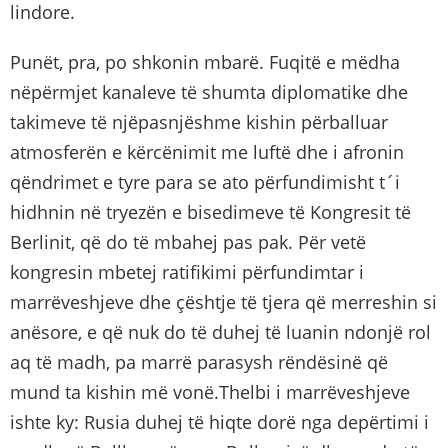
lindore.
Punët, pra, po shkonin mbarë. Fuqitë e mëdha
nëpërmjet kanaleve të shumta diplomatike dhe
takimeve të njëpasnjëshme kishin përballuar
atmosferën e kërcënimit me luftë dhe i afronin
qëndrimet e tyre para se ato përfundimisht t´i
hidhnin në tryezën e bisedimeve të Kongresit të
Berlinit, që do të mbahej pas pak. Për vetë
kongresin mbetej ratifikimi përfundimtar i
marrëveshjeve dhe çështje të tjera që merreshin si
anësore, e që nuk do të duhej të luanin ndonjë rol
aq të madh, pa marrë parasysh rëndësinë që
mund ta kishin më vonë.Thelbi i marrëveshjeve
ishte ky: Rusia duhej të hiqte dorë nga depërtimi i