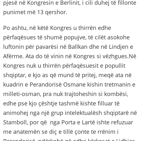
pjesë në Kongresin e Berlinit, i cili duhej të fillonte
punimet më 13 qershor.
Po ashtu, në këtë Kongres u thirrën edhe
përfaqësues të shumë popujve, të cilët asokohe
luftonin për pavarësi në Ballkan dhe në Lindjen e
Afërme. Ata do të vinin në Kongres si vëzhgues.Në
Kongres nuk u thirrën përfaqësuesit e popullit
shqiptar, e kjo as që mund të pritej, meqë ata në
kuadrin e Perandorisë Osmane kishin tretmanin e
milleti-osman, pra nuk trajtoheshin si kombësi,
edhe pse kjo çështje tashmë kishte filluar të
animohej nga një grup intelektualësh shqiptarë në
Stamboll, por që nga Porta e Lartë ishte refuzuar
me anatemën se diç e tillë çonte te rrënim i
Perandorisë, ndërkohë që edhe kërkesat e Lidhjes