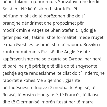
bëhet takimi i njohur midis Shuvalovit dhe lordit
Solsberi. Në këtë takim historik Rusët
përfundimisht do të dorëzohen dhe do t´i
pranojnë qëndrimet dhe propozimet për
modifikimin e Paqes së Shën Stefanit. Çdo gjë
tjetër pas këtij takimi ishte formalitet, meqë rrugët
e marrëveshjes tashmë ishin të hapura. Rreziku i
konfrontimit midis Rusisë dhe Anglisë ishte
kapërcyer.Ishte më se e qartë se Evropa, për herë
të parë, në një përbërje të tillë do të shqyrtonte
çështje aq të rëndësishme, të cilat do t´i ndërrojnë
raportet e kohës.Më 3 qershor, gjashtë
përfaqësuesit e fuqive të mëdha: të Anglisë, të
Rusisë, të Austro-Hungarisë, të Francës, të Italisë
dhe të Gjermanisë, morën ftesat për të marrë