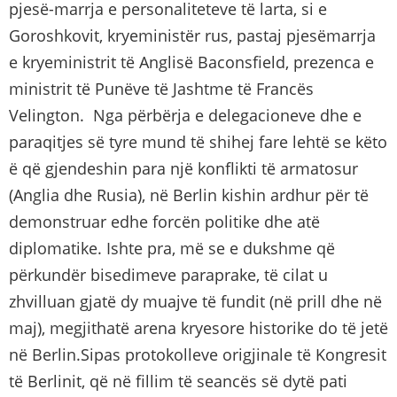
pjesë-marrja e personaliteteve të larta, si e
Goroshkovit, kryeministër rus, pastaj pjesëmarrja
e kryeministrit të Anglisë Baconsfield, prezenca e
ministrit të Punëve të Jashtme të Francës
Velington. Nga përbërja e delegacioneve dhe e
paraqitjes së tyre mund të shihej fare lehtë se këto
ë që gjendeshin para një konflikti të armatosur
(Anglia dhe Rusia), në Berlin kishin ardhur për të
demonstruar edhe forcën politike dhe atë
diplomatike. Ishte pra, më se e dukshme që
përkundër bisedimeve paraprake, të cilat u
zhvilluan gjatë dy muajve të fundit (në prill dhe në
maj), megjithatë arena kryesore historike do të jetë
në Berlin.Sipas protokolleve origjinale të Kongresit
të Berlinit, që në fillim të seancës së dytë pati