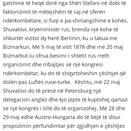
gatshme të heqë dorë nga Shën Stefani në dobi të
faktorizimit të mëtejshëm të saj në sferën
ndërkombëtare, si fuqi e pa-shmangshme e kohës.
Shuvalovi, kryeministër rus, brenda një kohe të
shkurtër vizitoi dy herë Berlinin, ku u takua me
Bizmarkun. Më 9 maj të vitit 1878 dhe më 20 maj
Bizmarkut iu ofrua besimi i shtetit rus rreth
organizimit dhe mbajtjes së një kongresi
ndërkombëtar, ku do të shqyrtoheshin çështjet që
dolën pas Luftës ruse-turke. Kështu, më 22 maj
Shuvalovi do të presë në Petersburg një
delegacion anglez dhe kjo jepte të kuptohej qartazi
se një kongres i tillë do të organizohej. Më 28 dhe
29 maj edhe Austro-Hungaria do të bëjë të ditur
propozimin përfundimtar për zgjidhjen e çështjes