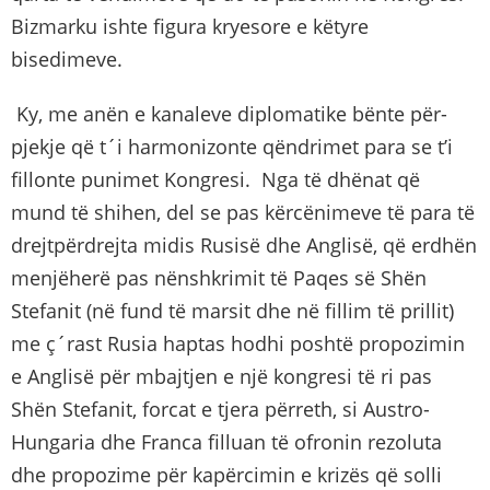
Bizmarku ishte figura kryesore e këtyre
bisedimeve.
Ky, me anën e kanaleve diplomatike bënte për-
pjekje që t´i harmonizonte qëndrimet para se t’i
fillonte punimet Kongresi. Nga të dhënat që
mund të shihen, del se pas kërcënimeve të para të
drejtpërdrejta midis Rusisë dhe Anglisë, që erdhën
menjëherë pas nënshkrimit të Paqes së Shën
Stefanit (në fund të marsit dhe në fillim të prillit)
me ç´rast Rusia haptas hodhi poshtë propozimin
e Anglisë për mbajtjen e një kongresi të ri pas
Shën Stefanit, forcat e tjera përreth, si Austro-
Hungaria dhe Franca filluan të ofronin rezoluta
dhe propozime për kapërcimin e krizës që solli