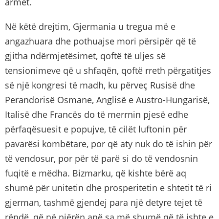
armët.
Në këtë drejtim, Gjermania u tregua më e
angazhuara dhe pothuajse mori përsipër që të
gjitha ndërmjetësimet, qoftë të uljes së
tensionimeve që u shfaqën, qoftë rreth përgatitjes
së një kongresi të madh, ku përveç Rusisë dhe
Perandorisë Osmane, Anglisë e Austro-Hungarisë,
Italisë dhe Francës do të merrnin pjesë edhe
përfaqësuesit e popujve, të cilët luftonin për
pavarësi kombëtare, por që aty nuk do të ishin për
të vendosur, por për të parë si do të vendosnin
fuqitë e mëdha. Bizmarku, që kishte bërë aq
shumë për unitetin dhe prosperitetin e shtetit të ri
gjerman, tashmë gjendej para një detyre tejet të
rëndë, që në njërën anë sa më shumë që të ishte e