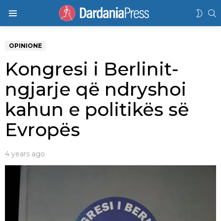
K
SWIT
Menu
SKIN
OPINIONE
Kongresi i Berlinit-
ngjarje që ndryshoi
kahun e politikës së
Evropës
4 years ago