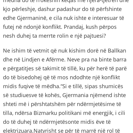
kjo përleshje, dashur padashur do të përfshinte
edhe Gjermaninë, e cila nuk ishte e interesuar të
futej në ndonjë konflikt. Prandaj, kush përpos
nesh duhej ta merrte rolin e një pajtuesi?
Ne ishim të vetmit që nuk kishim dorë në Ballkan
dhe në Lindjen e Afërme. Neve pra na binte barra
e përgatitjes së takimit të tillë, ku për herë të parë
do të bisedohej që të mos ndodhte një konflikt
midis fuqive të mëdha.“Si e tillë, sipas shumicës
së studiuesve të kohës, Gjermania njëmend ishte
shteti më i përshtatshëm për ndërmjetësime të
tilla, ndërsa Bizmarku politikani më energjik, i cili
do të duhej të ndërmjetësonte midis ëve të
elektrizuara.Natyrisht se për të marrë një rol të