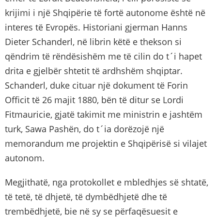
krijimi i një Shqipërie të fortë autonome është në
interes të Evropës. Historiani gjerman Hanns
Dieter Schanderl, në librin këtë e thekson si
qëndrim të rëndësishëm me të cilin do t´i hapet
drita e gjelbër shtetit të ardhshëm shqiptar.
Schanderl, duke cituar një dokument të Forin
Officit të 26 majit 1880, bën të ditur se Lordi
Fitmauricie, gjatë takimit me ministrin e jashtëm
turk, Sawa Pashën, do t´ia dorëzojë një
memorandum me projektin e Shqipërisë si vilajet
autonom.
Megjithatë, nga protokollet e mbledhjes së shtatë,
të tetë, të dhjetë, të dymbëdhjetë dhe të
trembëdhjetë, bie në sy se përfaqësuesit e