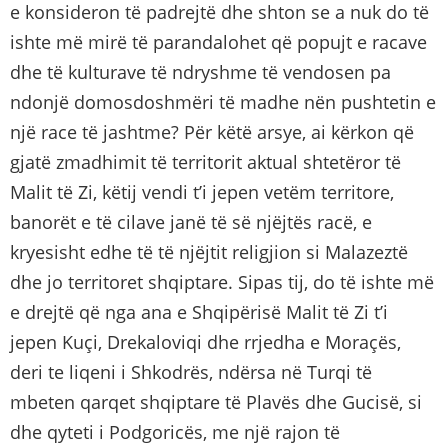
e konsideron të padrejtë dhe shton se a nuk do të
ishte më mirë të parandalohet që popujt e racave
dhe të kulturave të ndryshme të vendosen pa
ndonjë domosdoshmëri të madhe nën pushtetin e
një race të jashtme? Për këtë arsye, ai kërkon që
gjatë zmadhimit të territorit aktual shtetëror të
Malit të Zi, këtij vendi t’i jepen vetëm territore,
banorët e të cilave janë të së njëjtës racë, e
kryesisht edhe të të njëjtit religjion si Malazeztë
dhe jo territoret shqiptare. Sipas tij, do të ishte më
e drejtë që nga ana e Shqipërisë Malit të Zi t’i
jepen Kuçi, Drekaloviqi dhe rrjedha e Moraçës,
deri te liqeni i Shkodrës, ndërsa në Turqi të
mbeten qarqet shqiptare të Plavës dhe Gucisë, si
dhe qyteti i Podgoricës, me një rajon të