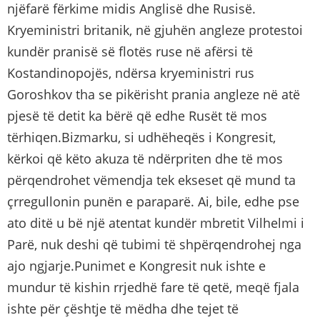
njëfarë fërkime midis Anglisë dhe Rusisë.
Kryeministri britanik, në gjuhën angleze protestoi
kundër pranisë së flotës ruse në afërsi të
Kostandinopojës, ndërsa kryeministri rus
Goroshkov tha se pikërisht prania angleze në atë
pjesë të detit ka bërë që edhe Rusët të mos
tërhiqen.Bizmarku, si udhëheqës i Kongresit,
kërkoi që këto akuza të ndërpriten dhe të mos
përqendrohet vëmendja tek ekseset që mund ta
çrregullonin punën e paraparë. Ai, bile, edhe pse
ato ditë u bë një atentat kundër mbretit Vilhelmi i
Parë, nuk deshi që tubimi të shpërqendrohej nga
ajo ngjarje.Punimet e Kongresit nuk ishte e
mundur të kishin rrjedhë fare të qetë, meqë fjala
ishte për çështje të mëdha dhe tejet të