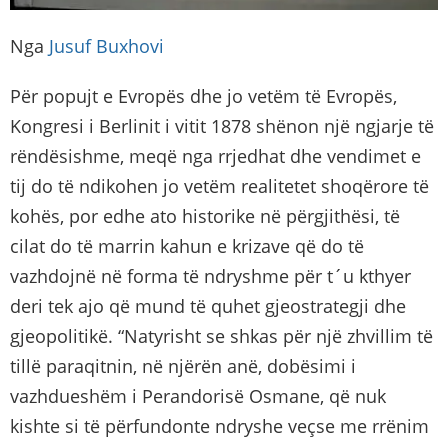
Nga
Jusuf Buxhovi
Për popujt e Evropës dhe jo vetëm të Evropës,
Kongresi i Berlinit i vitit 1878 shënon një ngjarje të
rëndësishme, meqë nga rrjedhat dhe vendimet e
tij do të ndikohen jo vetëm realitetet shoqërore të
kohës, por edhe ato historike në përgjithësi, të
cilat do të marrin kahun e krizave që do të
vazhdojnë në forma të ndryshme për t´u kthyer
deri tek ajo që mund të quhet gjeostrategji dhe
gjeopolitikë. “Natyrisht se shkas për një zhvillim të
tillë paraqitnin, në njërën anë, dobësimi i
vazhdueshëm i Perandorisë Osmane, që nuk
kishte si të përfundonte ndryshe veçse me rrënim