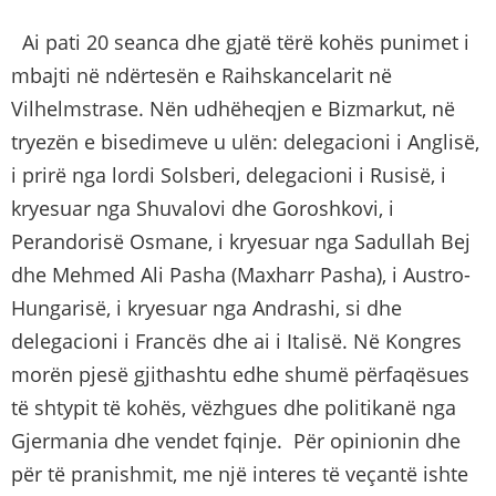
Ai pati 20 seanca dhe gjatë tërë kohës punimet i
mbajti në ndërtesën e Raihskancelarit në
Vilhelmstrase. Nën udhëheqjen e Bizmarkut, në
tryezën e bisedimeve u ulën: delegacioni i Anglisë,
i prirë nga lordi Solsberi, delegacioni i Rusisë, i
kryesuar nga Shuvalovi dhe Goroshkovi, i
Perandorisë Osmane, i kryesuar nga Sadullah Bej
dhe Mehmed Ali Pasha (Maxharr Pasha), i Austro-
Hungarisë, i kryesuar nga Andrashi, si dhe
delegacioni i Francës dhe ai i Italisë. Në Kongres
morën pjesë gjithashtu edhe shumë përfaqësues
të shtypit të kohës, vëzhgues dhe politikanë nga
Gjermania dhe vendet fqinje. Për opinionin dhe
për të pranishmit, me një interes të veçantë ishte