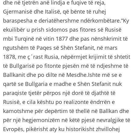
dhe në tjetrën anë lindja e fuqive të reja,
Gjermanisë dhe Italisë, që bënte të ruhej
baraspesha e deriatëhershme ndërkombëtare.“Ky
ekuilibër u prish sidomos pas fitores së Rusisë
mbi Turqinë në vitin 1877 dhe pas nënshkrimit të
ngutshëm të Paqes së Shën Stefanit, në mars
1878, me ç´rast Rusia, nëpërmjet krijimit të shtetit
të Bullgarisë po fitonte pjesën më të ndjeshme të
Ballkanit dhe po dilte në Mesdhe.Ishte më se e
qartë se Bullgaria e madhe e Shën Stefanit nuk
paraqiste tjetër përpos një dorë të djathtë të
Rusisë, e cila kështu po realizonte ëndrrën e
kamotshme për depërtim të thellë në Ballkan dhe
për një hegjemonizëm në këtë pjesë nevralgjike të
Evropës, pikërisht aty ku historikisht zhvillohej