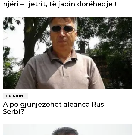
njëri – tjetrit, të japin dorëheqje !
OPINIONE
A po gjunjëzohet aleanca Rusi –
Serbi?