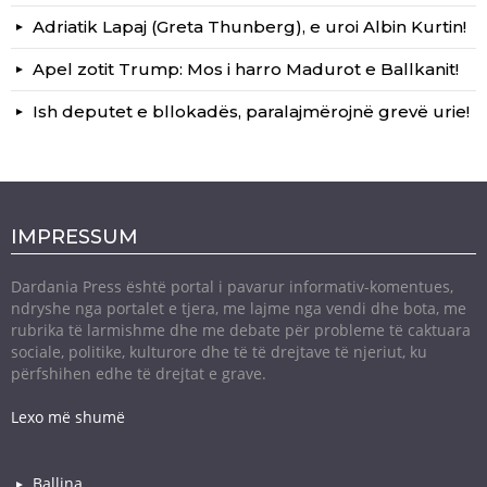
Adriatik Lapaj (Greta Thunberg), e uroi Albin Kurtin!
Apel zotit Trump: Mos i harro Madurot e Ballkanit!
Ish deputet e bllokadës, paralajmërojnë grevë urie!
IMPRESSUM
Dardania Press është portal i pavarur informativ-komentues,
ndryshe nga portalet e tjera, me lajme nga vendi dhe bota, me
rubrika të larmishme dhe me debate për probleme të caktuara
sociale, politike, kulturore dhe të të drejtave të njeriut, ku
përfshihen edhe të drejtat e grave.
Lexo më shumë
Ballina