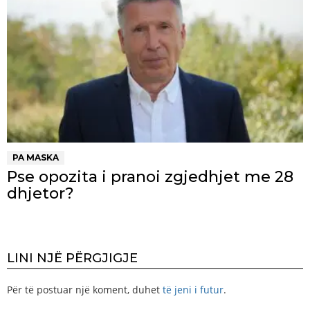
PA MASKA
Pse opozita i pranoi zgjedhjet me 28
dhjetor?
LINI NJË PËRGJIGJE
Për të postuar një koment, duhet
të jeni i futur
.