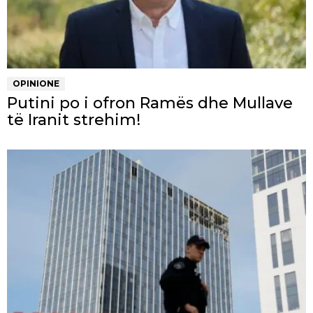
OPINIONE
Putini po i ofron Ramës dhe Mullave
të Iranit strehim!