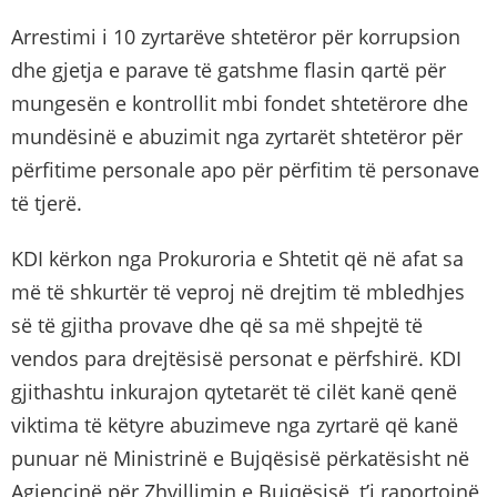
Arrestimi i 10 zyrtarëve shtetëror për korrupsion
dhe gjetja e parave të gatshme flasin qartë për
mungesën e kontrollit mbi fondet shtetërore dhe
mundësinë e abuzimit nga zyrtarët shtetëror për
përfitime personale apo për përfitim të personave
të tjerë.
KDI kërkon nga Prokuroria e Shtetit që në afat sa
më të shkurtër të veproj në drejtim të mbledhjes
së të gjitha provave dhe që sa më shpejtë të
vendos para drejtësisë personat e përfshirë. KDI
gjithashtu inkurajon qytetarët të cilët kanë qenë
viktima të këtyre abuzimeve nga zyrtarë që kanë
punuar në Ministrinë e Bujqësisë përkatësisht në
Agjencinë për Zhvillimin e Bujqësisë, t’i raportojnë