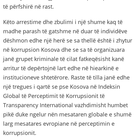
të përfshirë në rast.
Këto arrestime dhe zbulimi i një shume kaq të
madhe parash të gatshme në duar të individëve
dëshmon edhe një herë se sa thellë është i zhytur
në korrupsion Kosova dhe se sa të organizuara
janë grupet kriminale të cilat fatkeqësisht kanë
arritur të depërtojnë lart edhe në hiearkinë e
institucioneve shtetërore. Raste të tilla janë edhe
një tregues i qartë se pse Kosova në Indeksin
Global të Perceptimit të Korrupsionit të
Transparency International vazhdimisht humbet
pikë duke ngelur nën mesataren globale e shumë
larg mesatares evropiane në perceptimin e
korrupsionit.