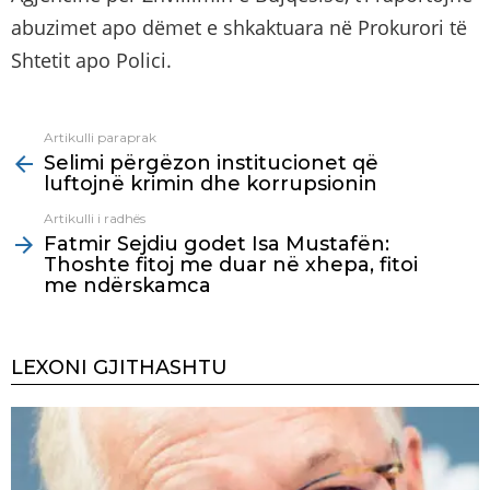
abuzimet apo dëmet e shkaktuara në Prokurori të
Shtetit apo Polici.
Artikulli paraprak
See
Selimi përgëzon institucionet që
more
luftojnë krimin dhe korrupsionin
Artikulli i radhës
Fatmir Sejdiu godet Isa Mustafën:
Thoshte fitoj me duar në xhepa, fitoi
me ndërskamca
LEXONI GJITHASHTU