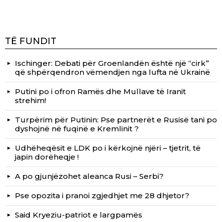
TË FUNDIT
Ischinger: Debati për Groenlandën është një “cirk”
që shpërqendron vëmendjen nga lufta në Ukrainë
Putini po i ofron Ramës dhe Mullave të Iranit
strehim!
Turpërim për Putinin: Pse partnerët e Rusisë tani po
dyshojnë në fuqinë e Kremlinit ?
Udhëheqësit e LDK po i kërkojnë njëri – tjetrit, të
japin dorëheqje !
A po gjunjëzohet aleanca Rusi – Serbi?
Pse opozita i pranoi zgjedhjet me 28 dhjetor?
Said Kryeziu-patriot e largpamës