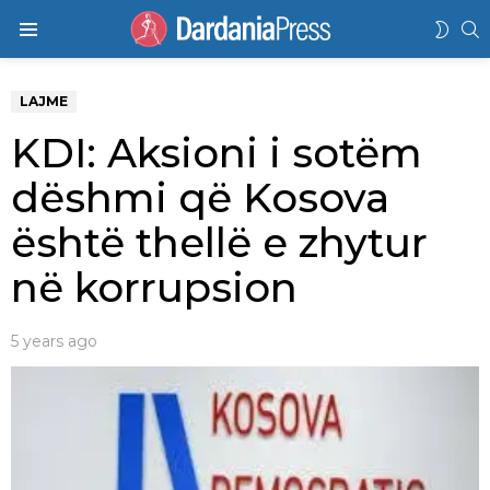
K
SWIT
Menu
SKIN
LAJME
KDI: Aksioni i sotëm
dëshmi që Kosova
është thellë e zhytur
në korrupsion
5 years ago