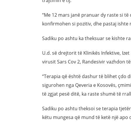
trajtimin e tij.
“Me 12 mars janë pranuar dy raste si t
konfirmohen si pozitiv, dhe pastaj ishte
Sadiku po ashtu ka theksuar se kishte r
U.d. së drejtorit të Klinikës Infektive, Iz
virusit Sars Cov 2, Randesivir vazhdon të
“Terapia që është dashur të blihet çdo d
sigurohen nga Qeveria e Kosovës, çmimi 
të zgjat pesë ditë, ka raste shumë të rra
Sadiku po ashtu theksoi se terapia tjetër
këtu mungesa që mund të ketë një apo d