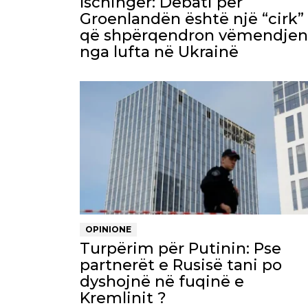
Ischinger: Debati për
Groenlandën është një “cirk”
që shpërqendron vëmendjen
nga lufta në Ukrainë
OPINIONE
Turpërim për Putinin: Pse
partnerët e Rusisë tani po
dyshojnë në fuqinë e
Kremlinit ?