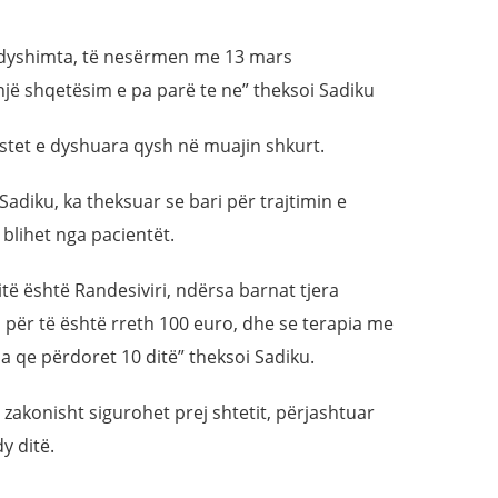
ë dyshimta, të nesërmen me 13 mars
 një shqetësim e pa parë te ne” theksoi Sadiku
astet e dyshuara qysh në muajin shkurt.
et Sadiku, ka theksuar se bari për trajtimin e
 blihet nga pacientët.
itë është Randesiviri, ndërsa barnat tjera
për të është rreth 100 euro, dhe se terapia me
lla qe përdoret 10 ditë” theksoi Sadiku.
 zakonisht sigurohet prej shtetit, përjashtuar
y ditë.