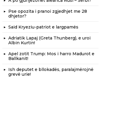
A po gjunjëzohet aleanca Rusi – Serbi?
Pse opozita i pranoi zgjedhjet me 28
dhjetor?
Said Kryeziu-patriot e largpamës
Adriatik Lapaj (Greta Thunberg), e uroi
Albin Kurtin!
Apel zotit Trump: Mos i harro Madurot e
Ballkanit!
Ish deputet e bllokadës, paralajmërojnë
grevë urie!