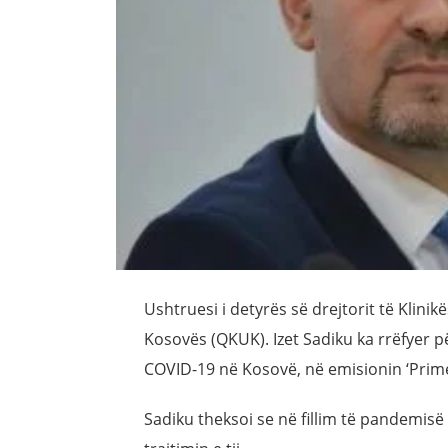
Ushtruesi i detyrës së drejtorit të Klinik
Kosovës (QKUK). Izet Sadiku ka rrëfyer p
COVID-19 në Kosovë, në emisionin ‘Prime
Sadiku theksoi se në fillim të pandemisë