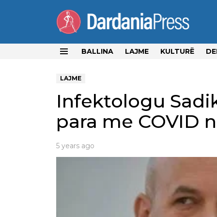
BALLINA
LAJME
KULTURË
DE
Menu
LAJME
Infektologu Sadik
para me COVID n
5 years ago