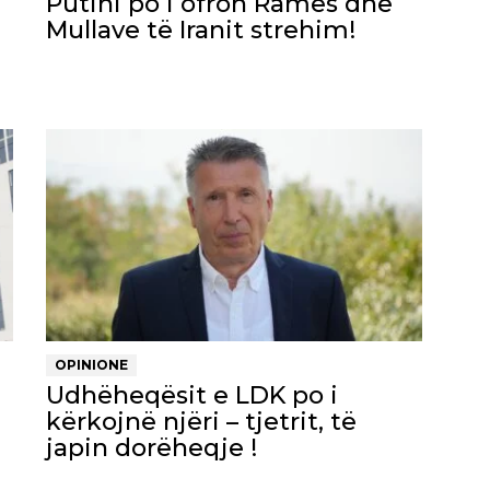
Putini po i ofron Ramës dhe
Mullave të Iranit strehim!
OPINIONE
Udhëheqësit e LDK po i
kërkojnë njëri – tjetrit, të
japin dorëheqje !