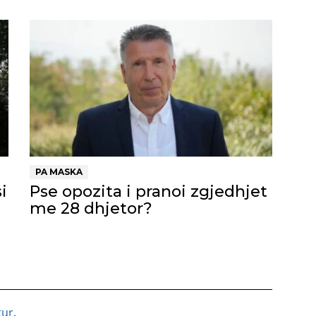
PA MASKA
i
Pse opozita i pranoi zgjedhjet
me 28 dhjetor?
tur
.