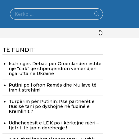
Search
for:
SWITCH
SKIN
TË FUNDIT
Ischinger: Debati për Groenlandën është
një “cirk” që shpërqendron vëmendjen
nga lufta në Ukrainë
Putini po i ofron Ramës dhe Mullave të
Iranit strehim!
Turpërim për Putinin: Pse partnerët e
Rusisë tani po dyshojnë në fuqinë e
Kremlinit ?
Udhëheqësit e LDK po i kërkojnë njëri –
tjetrit, të japin dorëheqje !