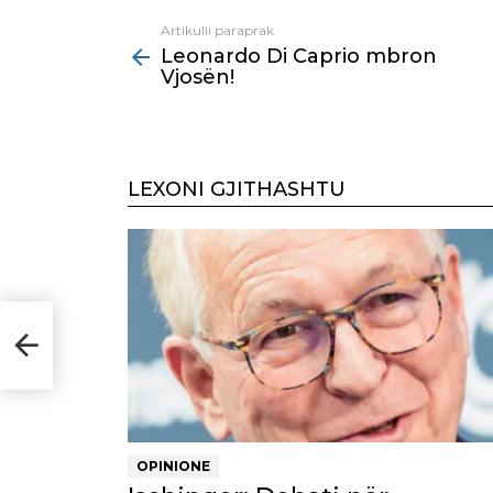
Artikulli paraprak
See
Leonardo Di Caprio mbron
more
Vjosën!
LEXONI GJITHASHTU
OPINIONE