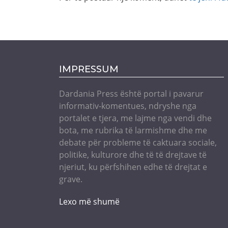
IMPRESSUM
Dardania Press është portal i pavarur
informativ-komentues, ndryshe nga
portalet e tjera, me lajme nga vendi dhe
bota, me rubrika të larmishme dhe me
debate për probleme të caktuara sociale,
politike, kulturore dhe të të drejtave të
njeriut, ku përfshihen edhe të drejtat e
grave.
Lexo më shumë