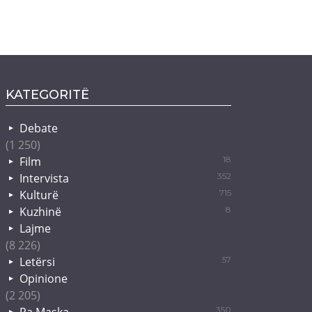
KATEGORITË
Debate
(1 250)
Film
18
Intervista
352
Kulturë
715
Kuzhinë
8
Lajme
(8 226)
Letërsi
57
Opinione
(2 205)
Pa Maska
350