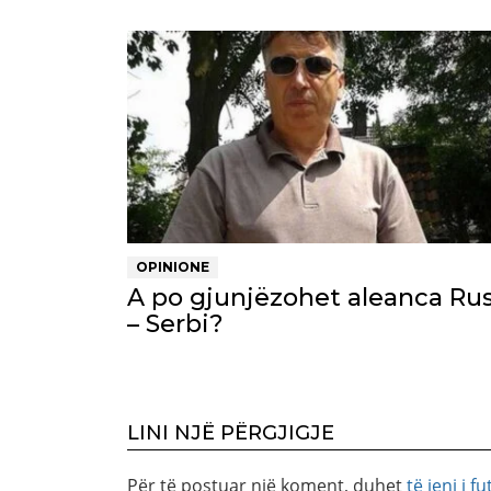
OPINIONE
A po gjunjëzohet aleanca Rus
– Serbi?
LINI NJË PËRGJIGJE
Për të postuar një koment, duhet
të jeni i fu