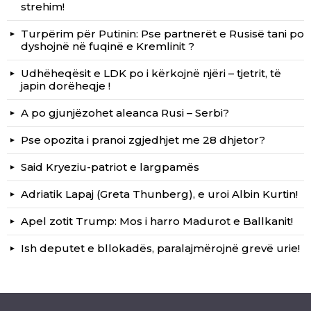
strehim!
Turpërim për Putinin: Pse partnerët e Rusisë tani po
dyshojnë në fuqinë e Kremlinit ?
Udhëheqësit e LDK po i kërkojnë njëri – tjetrit, të
japin dorëheqje !
A po gjunjëzohet aleanca Rusi – Serbi?
Pse opozita i pranoi zgjedhjet me 28 dhjetor?
Said Kryeziu-patriot e largpamës
Adriatik Lapaj (Greta Thunberg), e uroi Albin Kurtin!
Apel zotit Trump: Mos i harro Madurot e Ballkanit!
Ish deputet e bllokadës, paralajmërojnë grevë urie!