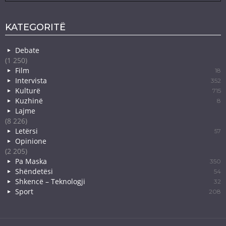
KATEGORITË
Debate
(1 250)
Film
18
Intervista
352
Kulturë
715
Kuzhinë
8
Lajme
(8 226)
Letërsi
57
Opinione
(2 205)
Pa Maska
350
Shëndetësi
54
Shkencë – Teknologji
32
Sport
208