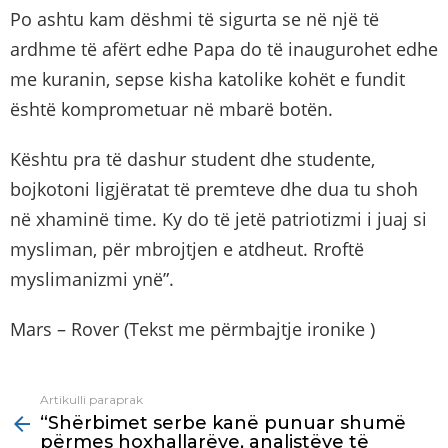
Po ashtu kam dëshmi të sigurta se në një të
ardhme të afërt edhe Papa do të inaugurohet edhe
me kuranin, sepse kisha katolike kohët e fundit
është komprometuar në mbarë botën.
Kështu pra të dashur student dhe studente,
bojkotoni ligjëratat të premteve dhe dua tu shoh
në xhaminë time. Ky do të jetë patriotizmi i juaj si
mysliman, për mbrojtjen e atdheut. Rroftë
myslimanizmi ynë”.
Mars – Rover (Tekst me përmbajtje ironike )
Artikulli paraprak
See
“Shërbimet serbe kanë punuar shumë
more
përmes hoxhallarëve, analistëve të