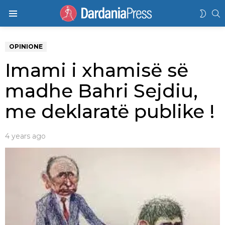
K
SWIT
Menu
SKIN
OPINIONE
Imami i xhamisë së
madhe Bahri Sejdiu,
me deklaratë publike !
4 years ago