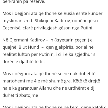
përkrahin pa rezervë.
Mos i dëgjoni ata që thonë se Rusia është kundër
myslimanizmit. Shikojeni Kadirov, udhëheqësi i
Çeçenisë, çfarë privilegjesh gëzon nga Putini.
Në Gjermani Kadirov – in (kryetarin çeçen ) e
quajnë, Blut Hund – qen gjakpirës, por ai në
realitet lufton për Putinin, i cili e ka zgjedhur si
dorën e djathtë të tij.
Mos i dëgjoni ata që thonë se ne nuk duhet të
martohemi me 4 e më shumë gra. Këtë të drejtë
na e ka garantuar Allahu dhe ne urdhërat e tij
duhet ti zbatojmë
Mos i dëgjoni ata që thonë se ne kemi qenë katolik