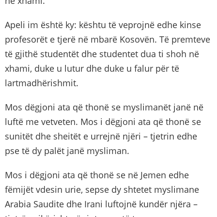
në xhami.
Apeli im është ky: kështu të veprojnë edhe kinse
profesorët e tjerë në mbarë Kosovën. Të premteve
të gjithë studentët dhe studentet dua ti shoh në
xhami, duke u lutur dhe duke u falur për të
lartmadhërishmit.
Mos dëgjoni ata që thonë se myslimanët janë në
luftë me vetveten. Mos i dëgjoni ata që thonë se
sunitët dhe sheitët e urrejnë njëri – tjetrin edhe
pse të dy palët janë mysliman.
Mos i dëgjoni ata që thonë se në Jemen edhe
fëmijët vdesin urie, sepse dy shtetet myslimane
Arabia Saudite dhe Irani luftojnë kundër njëra –