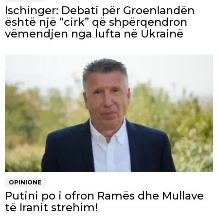
Ischinger: Debati për Groenlandën
është një “cirk” që shpërqendron
vëmendjen nga lufta në Ukrainë
OPINIONE
Putini po i ofron Ramës dhe Mullave
të Iranit strehim!