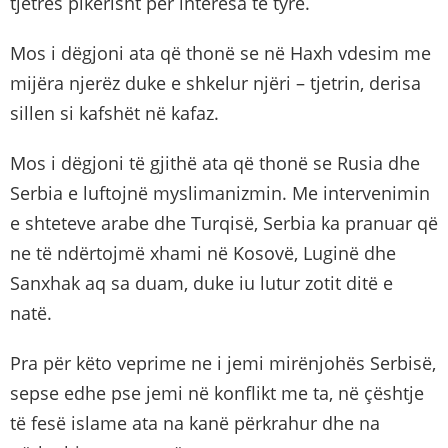
tjetrës pikërisht për interesa të tyre.
Mos i dëgjoni ata që thonë se në Haxh vdesim me
mijëra njerëz duke e shkelur njëri – tjetrin, derisa
sillen si kafshët në kafaz.
Mos i dëgjoni të gjithë ata që thonë se Rusia dhe
Serbia e luftojnë myslimanizmin. Me intervenimin
e shteteve arabe dhe Turqisë, Serbia ka pranuar që
ne të ndërtojmë xhami në Kosovë, Luginë dhe
Sanxhak aq sa duam, duke iu lutur zotit ditë e
natë.
Pra për këto veprime ne i jemi mirënjohës Serbisë,
sepse edhe pse jemi në konflikt me ta, në çështje
të fesë islame ata na kanë përkrahur dhe na