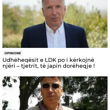
OPINIONE
Udhëheqësit e LDK po i kërkojnë
njëri – tjetrit, të japin dorëheqje !