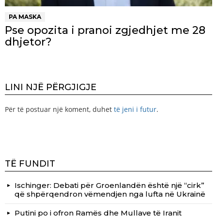
PA MASKA
Pse opozita i pranoi zgjedhjet me 28
dhjetor?
LINI NJË PËRGJIGJE
Për të postuar një koment, duhet
të jeni i futur
.
TË FUNDIT
Ischinger: Debati për Groenlandën është një “cirk”
që shpërqendron vëmendjen nga lufta në Ukrainë
Putini po i ofron Ramës dhe Mullave të Iranit