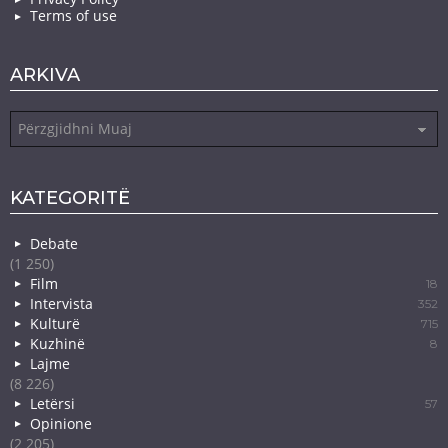
Terms of use
ARKIVA
Arkiva
KATEGORITË
Debate
(1 250)
Film
18
Intervista
352
Kulturë
715
Kuzhinë
8
Lajme
(8 226)
Letërsi
57
Opinione
(2 205)