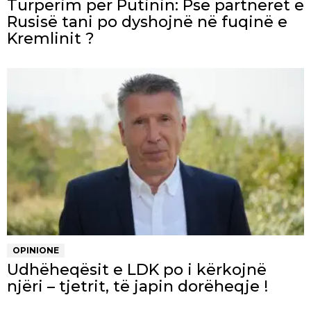
Turpërim për Putinin: Pse partnerët e
Rusisë tani po dyshojnë në fuqinë e
Kremlinit ?
OPINIONE
Udhëheqësit e LDK po i kërkojnë
njëri – tjetrit, të japin dorëheqje !