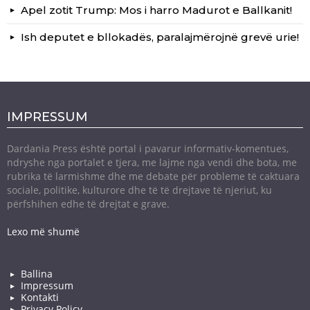
Apel zotit Trump: Mos i harro Madurot e Ballkanit!
Ish deputet e bllokadës, paralajmërojnë grevë urie!
IMPRESSUM
Dardania Press është portal i pavarur informativ-komentues,
ndryshe nga portalet e tjera, me lajme nga vendi dhe bota, me
rubrika të larmishme dhe me debate për probleme të caktuara
sociale, politike, kulturore dhe të të drejtave të njeriut, ku
përfshihen edhe të drejtat e grave.
Lexo më shumë
Ballina
Impressum
Kontakti
Privacy Policy