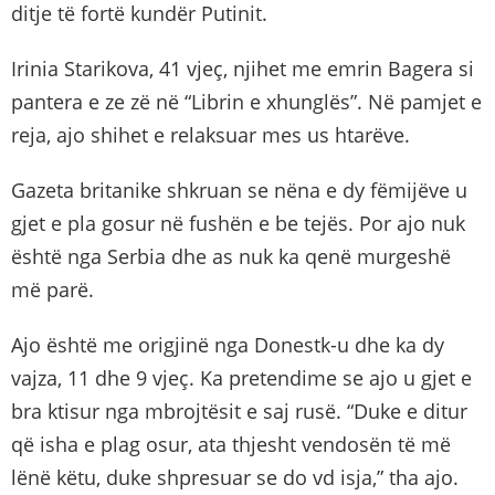
ditje të fortë kundër Putinit.
Irinia Starikova, 41 vjeç, njihet me emrin Bagera si
pantera e ze zë në “Librin e xhunglës”. Në pamjet e
reja, ajo shihet e relaksuar mes us htarëve.
Gazeta britanike shkruan se nëna e dy fëmijëve u
gjet e pla gosur në fushën e be tejës. Por ajo nuk
është nga Serbia dhe as nuk ka qenë murgeshë
më parë.
Ajo është me origjinë nga Donestk-u dhe ka dy
vajza, 11 dhe 9 vjeç. Ka pretendime se ajo u gjet e
bra ktisur nga mbrojtësit e saj rusë. “Duke e ditur
që isha e plag osur, ata thjesht vendosën të më
lënë këtu, duke shpresuar se do vd isja,” tha ajo.