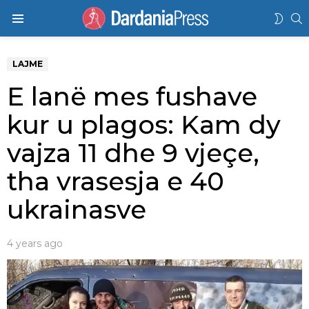
K
SWIT
Menu
SKIN
LAJME
E lanë mes fushave
kur u plagos: Kam dy
vajza 11 dhe 9 vjeçe,
tha vrasesja e 40
ukrainasve
4 years ago