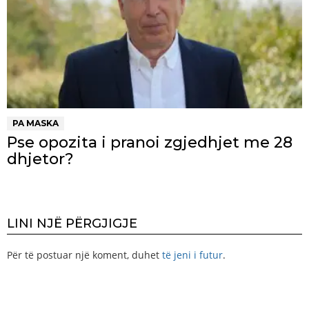
PA MASKA
Pse opozita i pranoi zgjedhjet me 28
dhjetor?
LINI NJË PËRGJIGJE
Për të postuar një koment, duhet
të jeni i futur
.