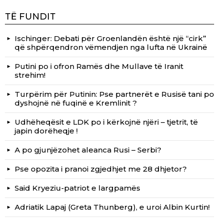
TË FUNDIT
Ischinger: Debati për Groenlandën është një “cirk”
që shpërqendron vëmendjen nga lufta në Ukrainë
Putini po i ofron Ramës dhe Mullave të Iranit
strehim!
Turpërim për Putinin: Pse partnerët e Rusisë tani po
dyshojnë në fuqinë e Kremlinit ?
Udhëheqësit e LDK po i kërkojnë njëri – tjetrit, të
japin dorëheqje !
A po gjunjëzohet aleanca Rusi – Serbi?
Pse opozita i pranoi zgjedhjet me 28 dhjetor?
Said Kryeziu-patriot e largpamës
Adriatik Lapaj (Greta Thunberg), e uroi Albin Kurtin!