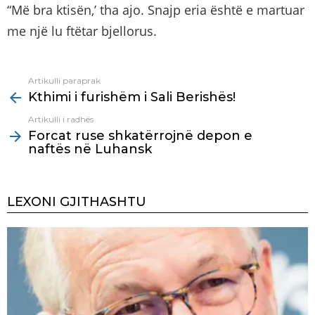
“Më bra ktisën,’ tha ajo. Snajp eria është e martuar
me një lu ftëtar bjellorus.
Artikulli paraprak
See
Kthimi i furishëm i Sali Berishës!
more
Artikulli i radhës
Forcat ruse shkatërrojnë depon e
naftës në Luhansk
LEXONI GJITHASHTU