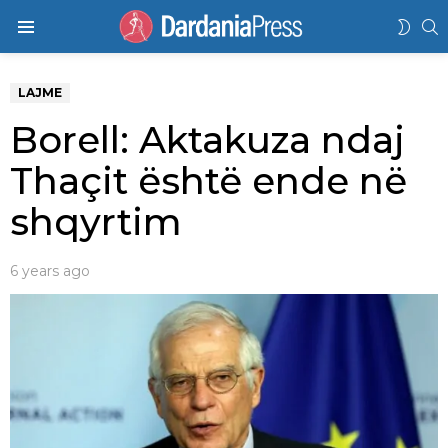
K
SWIT
Menu
SKIN
LAJME
Borell: Aktakuza ndaj
Thaçit është ende në
shqyrtim
6 years ago