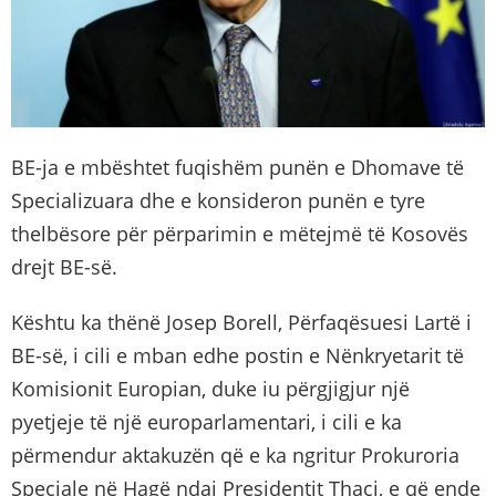
BE-ja e mbështet fuqishëm punën e Dhomave të
Specializuara dhe e konsideron punën e tyre
thelbësore për përparimin e mëtejmë të Kosovës
drejt BE-së.
Kështu ka thënë Josep Borell, Përfaqësuesi Lartë i
BE-së, i cili e mban edhe postin e Nënkryetarit të
Komisionit Europian, duke iu përgjigjur një
pyetjeje të një europarlamentari, i cili e ka
përmendur aktakuzën që e ka ngritur Prokuroria
Speciale në Hagë ndaj Presidentit Thaçi, e që ende