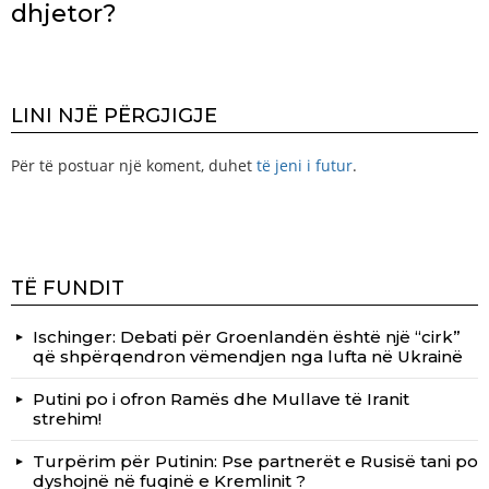
dhjetor?
LINI NJË PËRGJIGJE
Për të postuar një koment, duhet
të jeni i futur
.
TË FUNDIT
Ischinger: Debati për Groenlandën është një “cirk”
që shpërqendron vëmendjen nga lufta në Ukrainë
Putini po i ofron Ramës dhe Mullave të Iranit
strehim!
Turpërim për Putinin: Pse partnerët e Rusisë tani po
dyshojnë në fuqinë e Kremlinit ?