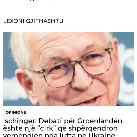
LEXONI GJITHASHTU
OPINIONE
Ischinger: Debati për Groenlandën
është një “cirk” që shpërqendron
vëmendjen nga lufta në Ukrainë