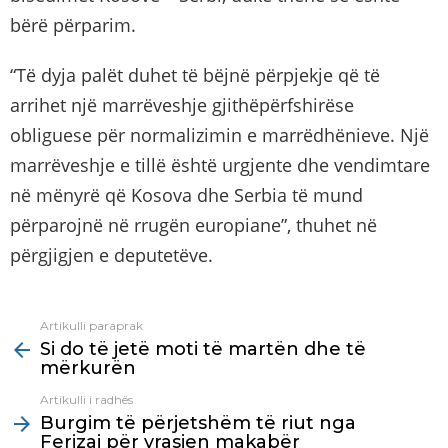
bërë përparim.
“Të dyja palët duhet të bëjnë përpjekje që të
arrihet një marrëveshje gjithëpërfshirëse
obliguese për normalizimin e marrëdhënieve. Një
marrëveshje e tillë është urgjente dhe vendimtare
në mënyrë që Kosova dhe Serbia të mund
përparojnë në rrugën europiane”, thuhet në
përgjigjen e deputetëve.
Artikulli paraprak
See
Si do të jetë moti të martën dhe të
more
mërkurën
Artikulli i radhës
Burgim të përjetshëm të riut nga
Ferizaj për vrasjen makabër