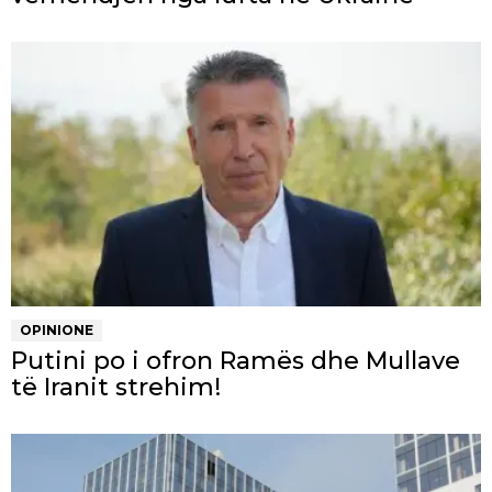
OPINIONE
Putini po i ofron Ramës dhe Mullave
të Iranit strehim!