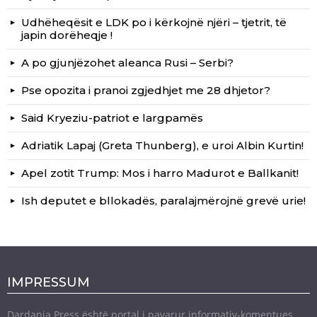
Udhëheqësit e LDK po i kërkojnë njëri – tjetrit, të
japin dorëheqje !
A po gjunjëzohet aleanca Rusi – Serbi?
Pse opozita i pranoi zgjedhjet me 28 dhjetor?
Said Kryeziu-patriot e largpamës
Adriatik Lapaj (Greta Thunberg), e uroi Albin Kurtin!
Apel zotit Trump: Mos i harro Madurot e Ballkanit!
Ish deputet e bllokadës, paralajmërojnë grevë urie!
IMPRESSUM
Dardania Press është portal i pavarur informativ-komentues,