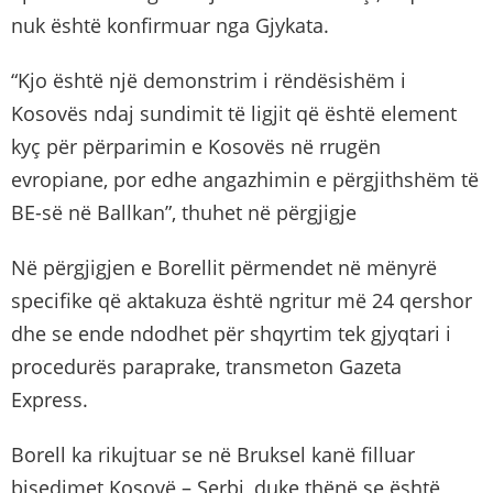
nuk është konfirmuar nga Gjykata.
“Kjo është një demonstrim i rëndësishëm i
Kosovës ndaj sundimit të ligjit që është element
kyç për përparimin e Kosovës në rrugën
evropiane, por edhe angazhimin e përgjithshëm të
BE-së në Ballkan”, thuhet në përgjigje
Në përgjigjen e Borellit përmendet në mënyrë
specifike që aktakuza është ngritur më 24 qershor
dhe se ende ndodhet për shqyrtim tek gjyqtari i
procedurës paraprake, transmeton Gazeta
Express.
Borell ka rikujtuar se në Bruksel kanë filluar
bisedimet Kosovë – Serbi, duke thënë se është