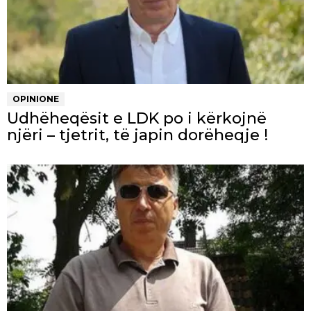
OPINIONE
Udhëheqësit e LDK po i kërkojnë
njëri – tjetrit, të japin dorëheqje !