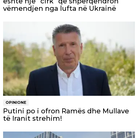
është një “cirk” që shpërqendron
vëmendjen nga lufta në Ukrainë
OPINIONE
Putini po i ofron Ramës dhe Mullave
të Iranit strehim!