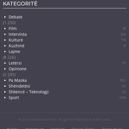
KATEGORITË
Debate
(1 250)
Film
18
Intervista
352
Kulturë
715
Kuzhinë
8
Lajme
(8 226)
Letërsi
57
Opinione
(2 205)
Pa Maska
350
Shëndetësi
54
Shkencë – Teknologji
32
Sport
208
© 2026 Dardania Press. Të gjitha të drejtat e rezervuara.
Ballina
Impressum
Kontakti
Privacy Policy
Terms of use