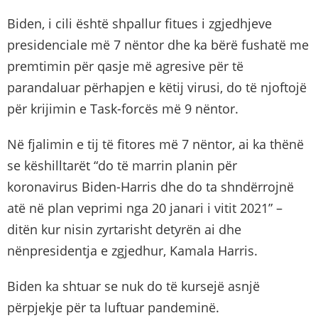
Biden, i cili është shpallur fitues i zgjedhjeve
presidenciale më 7 nëntor dhe ka bërë fushatë me
premtimin për qasje më agresive për të
parandaluar përhapjen e këtij virusi, do të njoftojë
për krijimin e Task-forcës më 9 nëntor.
Në fjalimin e tij të fitores më 7 nëntor, ai ka thënë
se këshilltarët “do të marrin planin për
koronavirus Biden-Harris dhe do ta shndërrojnë
atë në plan veprimi nga 20 janari i vitit 2021” –
ditën kur nisin zyrtarisht detyrën ai dhe
nënpresidentja e zgjedhur, Kamala Harris.
Biden ka shtuar se nuk do të kursejë asnjë
përpjekje për ta luftuar pandeminë.