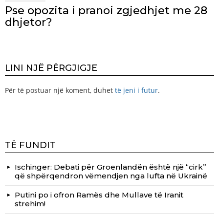
Pse opozita i pranoi zgjedhjet me 28
dhjetor?
LINI NJË PËRGJIGJE
Për të postuar një koment, duhet
të jeni i futur
.
TË FUNDIT
Ischinger: Debati për Groenlandën është një “cirk”
që shpërqendron vëmendjen nga lufta në Ukrainë
Putini po i ofron Ramës dhe Mullave të Iranit
strehim!