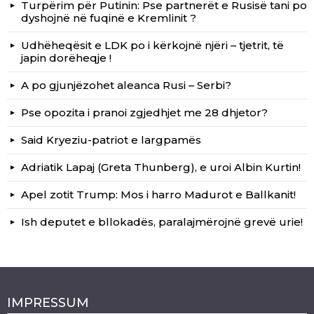
Turpërim për Putinin: Pse partnerët e Rusisë tani po
dyshojnë në fuqinë e Kremlinit ?
Udhëheqësit e LDK po i kërkojnë njëri – tjetrit, të
japin dorëheqje !
A po gjunjëzohet aleanca Rusi – Serbi?
Pse opozita i pranoi zgjedhjet me 28 dhjetor?
Said Kryeziu-patriot e largpamës
Adriatik Lapaj (Greta Thunberg), e uroi Albin Kurtin!
Apel zotit Trump: Mos i harro Madurot e Ballkanit!
Ish deputet e bllokadës, paralajmërojnë grevë urie!
IMPRESSUM