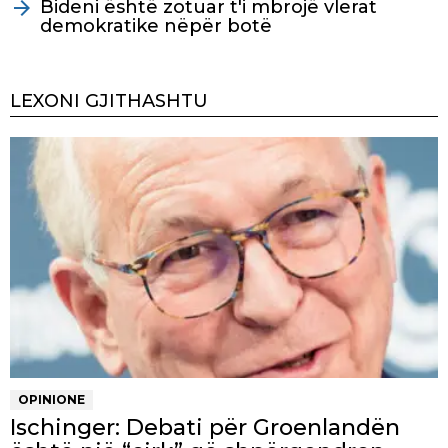
Bideni është zotuar t'i mbrojë vlerat
demokratike nëpër botë
LEXONI GJITHASHTU
OPINIONE
Ischinger: Debati për Groenlandën