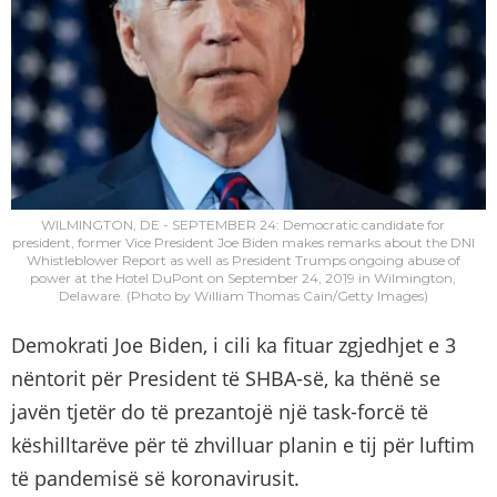
WILMINGTON, DE - SEPTEMBER 24: Democratic candidate for
president, former Vice President Joe Biden makes remarks about the DNI
Whistleblower Report as well as President Trumps ongoing abuse of
power at the Hotel DuPont on September 24, 2019 in Wilmington,
Delaware. (Photo by William Thomas Cain/Getty Images)
Demokrati Joe Biden, i cili ka fituar zgjedhjet e 3
nëntorit për President të SHBA-së, ka thënë se
javën tjetër do të prezantojë një task-forcë të
këshilltarëve për të zhvilluar planin e tij për luftim
të pandemisë së koronavirusit.