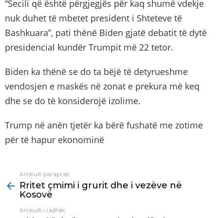
“Secili që është përgjegjës për kaq shumë vdekje
nuk duhet të mbetet president i Shteteve të
Bashkuara”, pati thënë Biden gjatë debatit të dytë
presidencial kundër Trumpit më 22 tetor.
Biden ka thënë se do ta bëjë të detyrueshme
vendosjen e maskës në zonat e prekura më keq
dhe se do të konsiderojë izolime.
Trump në anën tjetër ka bërë fushatë me zotime
për të hapur ekonominë
Artikulli paraprak
See
Rritet çmimi i grurit dhe i vezëve në
more
Kosovë
Artikulli i radhës