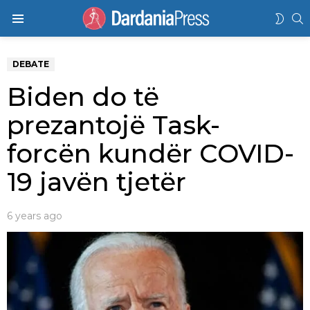
K
SWIT
Menu
SKIN
DEBATE
Biden do të
prezantojë Task-
forcën kundër COVID-
19 javën tjetër
6 years ago