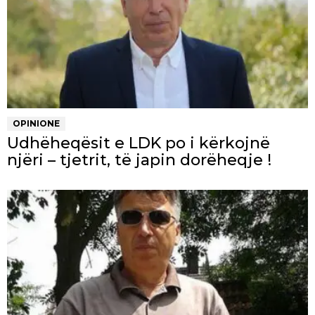
OPINIONE
Udhëheqësit e LDK po i kërkojnë
njëri – tjetrit, të japin dorëheqje !