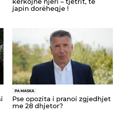
kërkojnë njëri – tjetrit, të
japin dorëheqje !
PA MASKA
i
Pse opozita i pranoi zgjedhjet
me 28 dhjetor?