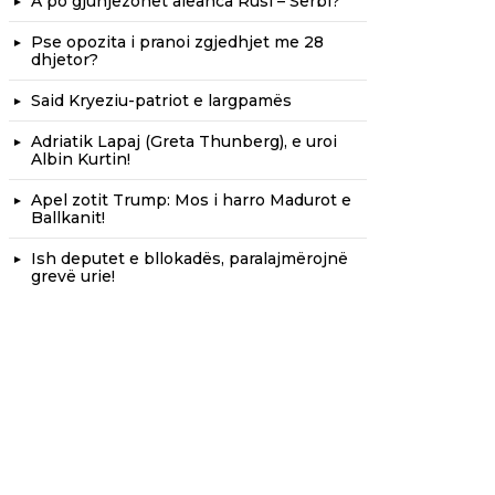
A po gjunjëzohet aleanca Rusi – Serbi?
Pse opozita i pranoi zgjedhjet me 28
dhjetor?
Said Kryeziu-patriot e largpamës
Adriatik Lapaj (Greta Thunberg), e uroi
Albin Kurtin!
Apel zotit Trump: Mos i harro Madurot e
Ballkanit!
Ish deputet e bllokadës, paralajmërojnë
grevë urie!