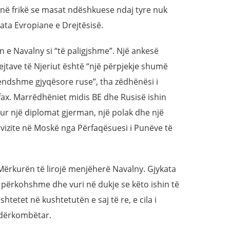
anë frikë se masat ndëshkuese ndaj tyre nuk
ata Evropiane e Drejtësisë.
in e Navalny si “të paligjshme”. Një ankesë
ejtave të Njeriut është “një përpjekje shumë
rendshme gjyqësore ruse”, tha zëdhënësi i
rfax. Marrëdhëniet midis BE dhe Rusisë ishin
 kur një diplomat gjerman, një polak dhe një
 vizite në Moskë nga Përfaqësuesi i Punëve të
 Mërkurën të lirojë menjëherë Navalny. Gjykata
përkohshme dhe vuri në dukje se këto ishin të
tetet në kushtetutën e saj të re, e cila i
ndërkombëtar.