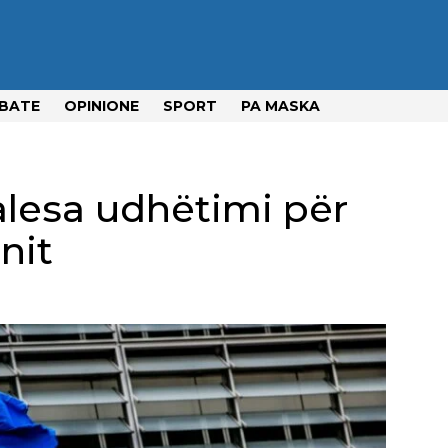
BATE
OPINIONE
SPORT
PA MASKA
alesa udhëtimi për
nit