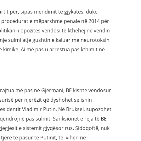
rtit për, sipas mendimit të gjykatës, duke
në procedurat e mëparshme penale në 2014 për
tikani i opozitës vendosi të kthehej në vendin
 e një sulmi atje gushtin e kaluar me neurotoksin
rmë kimike. Ai më pas u arrestua pas kthimit në
u trajtua më pas në Gjermani, BE kishte vendosur
urisë për njerëzit që dyshohet se ishin
esidentit Vladimir Putin. Në Bruksel, supozohet
 qëndrojnë pas sulmit. Sanksionet e reja të BE
egjësit e sistemit gjyqësor rus. Sidoqoftë, nuk
tjerë të pasur të Putinit, të vihen në