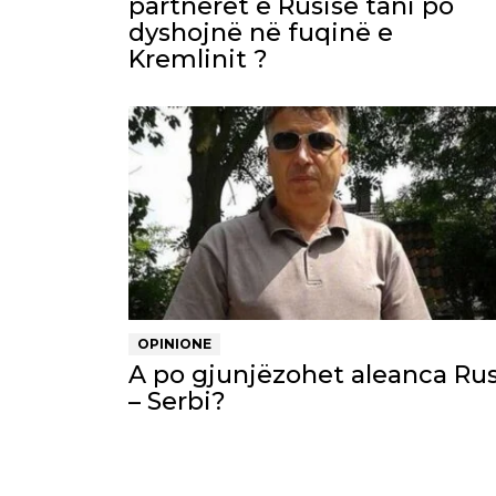
partnerët e Rusisë tani po
dyshojnë në fuqinë e
Kremlinit ?
OPINIONE
A po gjunjëzohet aleanca Rus
– Serbi?