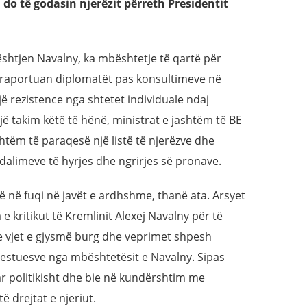
do të godasin njerëzit përreth Presidentit
çështjen Navalny, ka mbështetje të qartë për
iç raportuan diplomatët pas konsultimeve në
jë rezistence nga shtetet individuale ndaj
 takim këtë të hënë, ministrat e jashtëm të BE
shtëm të paraqesë një listë të njerëzve dhe
alimeve të hyrjes dhe ngrirjes së pronave.
ë në fuqi në javët e ardhshme, thanë ata. Arsyet
e kritikut të Kremlinit Alexej Navalny për të
e vjet e gjysmë burg dhe veprimet shpesh
testuesve nga mbështetësit e Navalny. Sipas
ar politikisht dhe bie në kundërshtim me
 drejtat e njeriut.