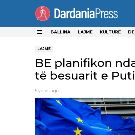
BALLINA
LAJME
KULTURË
DE
Menu
LAJME
BE planifikon nd
të besuarit e Puti
5 years ago