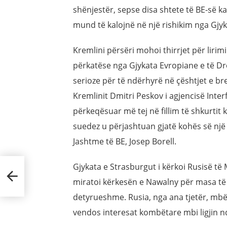
shënjestër, sepse disa shtete të BE-së k
mund të kalojnë në një rishikim nga Gjyk
Kremlini përsëri mohoi thirrjet për lirim
përkatëse nga Gjykata Evropiane e të Dr
serioze për të ndërhyrë në çështjet e b
Kremlinit Dmitri Peskov i agjencisë Inte
përkeqësuar më tej në fillim të shkurtit
suedez u përjashtuan gjatë kohës së një
Jashtme të BE, Josep Borell.
Gjykata e Strasburgut i kërkoi Rusisë të
miratoi kërkesën e Nawalny për masa të 
detyrueshme. Rusia, nga ana tjetër, mbësh
vendos interesat kombëtare mbi ligjin 