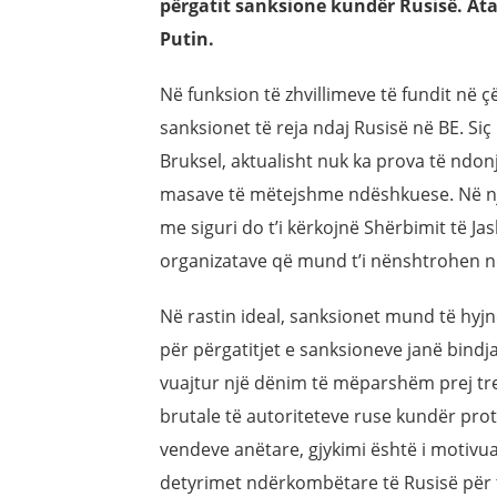
përgatit sanksione kundër Rusisë. Ata 
Putin.
Në funksion të zhvillimeve të fundit në 
sanksionet të reja ndaj Rusisë në BE. S
Bruksel, aktualisht nuk ka prova të ndon
masave të mëtejshme ndëshkuese. Në një
me siguri do t’i kërkojnë Shërbimit të Ja
organizatave që mund t’i nënshtrohen nd
Në rastin ideal, sanksionet mund të hyjn
për përgatitjet e sanksioneve janë bindja 
vuajtur një dënim të mëparshëm prej tr
brutale të autoriteteve ruse kundër pro
vendeve anëtare, gjykimi është i motivu
detyrimet ndërkombëtare të Rusisë për të