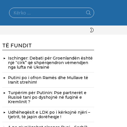
Search
for:
SWITCH
SKIN
TË FUNDIT
Ischinger: Debati për Groenlandën është
një “cirk” që shpërqendron vëmendjen
nga lufta në Ukrainë
Putini po i ofron Ramës dhe Mullave të
Iranit strehim!
Turpërim për Putinin: Pse partnerët e
Rusisë tani po dyshojnë në fuqinë e
Kremlinit ?
Udhëheqësit e LDK po i kërkojnë njëri –
tjetrit, të japin dorëheqje !