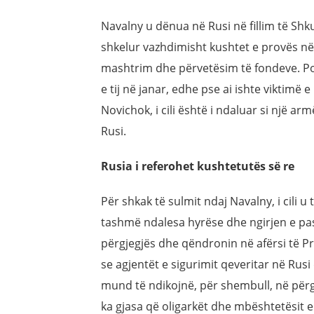
Navalny u dënua në Rusi në fillim të Shku
shkelur vazhdimisht kushtet e provës 
mashtrim dhe përvetësim të fondeve. Poli
e tij në janar, edhe pse ai ishte viktimë
Novichok, i cili është i ndaluar si një a
Rusi.
Rusia i referohet kushtetutës së re
Për shkak të sulmit ndaj Navalny, i cili 
tashmë ndalesa hyrëse dhe ngirjen e pas
përgjegjës dhe qëndronin në afërsi të Pr
se agjentët e sigurimit qeveritar në Rusi
mund të ndikojnë, për shembull, në përgj
ka gjasa që oligarkët dhe mbështetësit e 