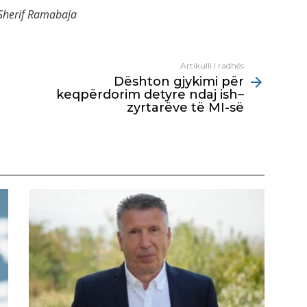
a Sherif Ramabaja
Artikulli i radhës
Dështon gjykimi për
keqpërdorim detyre ndaj ish–
zyrtarëve të MI-së