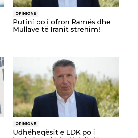
OPINIONE
Putini po i ofron Ramës dhe
Mullave të Iranit strehim!
OPINIONE
Udhëheqësit e LDK po i