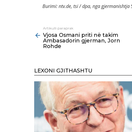
Burimi: ntv.de, tsi / dpa, nga gjermanishtj
Artikulli paraprak
See
Vjosa Osmani priti në takim
more
Ambasadorin gjerman, Jorn
Rohde
LEXONI GJITHASHTU