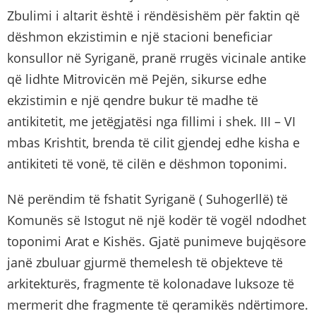
Zbulimi i altarit është i rëndësishëm për faktin që
dëshmon ekzistimin e një stacioni beneficiar
konsullor në Syriganë, pranë rrugës vicinale antike
që lidhte Mitrovicën më Pejën, sikurse edhe
ekzistimin e një qendre bukur të madhe të
antikitetit, me jetëgjatësi nga fillimi i shek. III – VI
mbas Krishtit, brenda të cilit gjendej edhe kisha e
antikiteti të vonë, të cilën e dëshmon toponimi.
Në perëndim të fshatit Syriganë ( Suhogerllë) të
Komunës së Istogut në një kodër të vogël ndodhet
toponimi Arat e Kishës. Gjatë punimeve bujqësore
janë zbuluar gjurmë themelesh të objekteve të
arkitekturës, fragmente të kolonadave luksoze të
mermerit dhe fragmente të qeramikës ndërtimore.