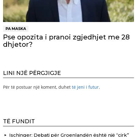
PA MASKA
Pse opozita i pranoi zgjedhjet me 28
dhjetor?
LINI NJË PËRGJIGJE
Për të postuar një koment, duhet
të jeni i futur
.
TË FUNDIT
Ischinger: Debati për Groenlandën është një “cirk”