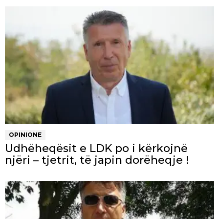
OPINIONE
Udhëheqësit e LDK po i kërkojnë
njëri – tjetrit, të japin dorëheqje !