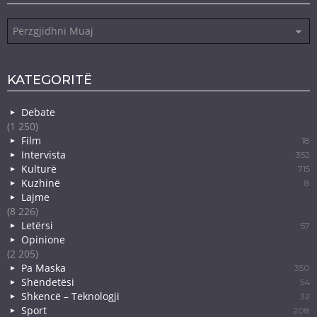
Arkiva
KATEGORITË
Debate
(1 250)
Film
18
Intervista
352
Kulturë
715
Kuzhinë
8
Lajme
(8 226)
Letërsi
57
Opinione
(2 205)
Pa Maska
350
Shëndetësi
54
Shkencë – Teknologji
32
Sport
208