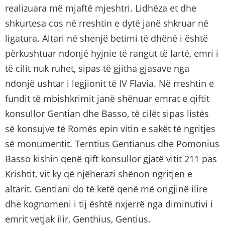
realizuara më mjaftë mjeshtri. Lidhëza et dhe
shkurtesa cos në rreshtin e dytë janë shkruar në
ligatura. Altari në shenjë betimi të dhënë i është
përkushtuar ndonjë hyjnie të rangut të lartë, emri i
të cilit nuk ruhet, sipas të gjitha gjasave nga
ndonjë ushtar i legjionit të IV Flavia. Në rreshtin e
fundit të mbishkrimit janë shënuar emrat e qiftit
konsullor Gentian dhe Basso, të cilët sipas listës
së konsujve të Romës epin vitin e sakët të ngritjes
së monumentit. Terntius Gentianus dhe Pomonius
Basso kishin qenë qift konsullor gjatë vitit 211 pas
Krishtit, vit ky që njëherazi shënon ngritjen e
altarit. Gentiani do të ketë qenë më origjinë ilire
dhe kognomeni i tij është nxjerrë nga diminutivi i
emrit vetjak ilir, Genthius, Gentius.