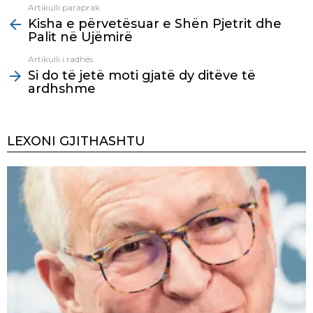
Artikulli paraprak
See
Kisha e përvetësuar e Shën Pjetrit dhe
more
Palit në Ujëmirë
Artikulli i radhës
Si do të jetë moti gjatë dy ditëve të
ardhshme
LEXONI GJITHASHTU