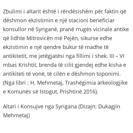
Zbulimi i altarit është i rëndësishëm për faktin që
dëshmon ekzistimin e një stacioni beneficiar
konsullor në Syriganë, pranë rrugës vicinale antike
që lidhte Mitrovicën më Pejën, sikurse edhe
ekzistimin e një qendre bukur të madhe të
antikitetit, me jetëgjatësi nga fillimi i shek. III – VI
mbas Krishtit, brenda të cilit gjendej edhe kisha e
antikiteti të vonë, të cilën e dëshmon toponimi.
(Nga libri : H. Mehmetaj, Trashëgimia arkeologjike
e Komunës së Istogut, Prishtinë 2016).
Altari i Konsujve nga Syrigana (Dizajn: Dukagjin
Mehmetaj)