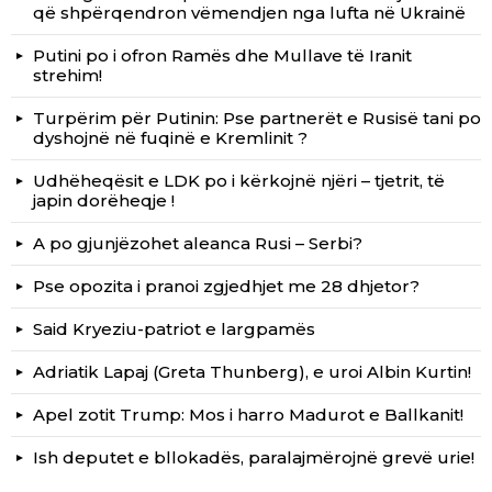
që shpërqendron vëmendjen nga lufta në Ukrainë
Putini po i ofron Ramës dhe Mullave të Iranit
strehim!
Turpërim për Putinin: Pse partnerët e Rusisë tani po
dyshojnë në fuqinë e Kremlinit ?
Udhëheqësit e LDK po i kërkojnë njëri – tjetrit, të
japin dorëheqje !
A po gjunjëzohet aleanca Rusi – Serbi?
Pse opozita i pranoi zgjedhjet me 28 dhjetor?
Said Kryeziu-patriot e largpamës
Adriatik Lapaj (Greta Thunberg), e uroi Albin Kurtin!
Apel zotit Trump: Mos i harro Madurot e Ballkanit!
Ish deputet e bllokadës, paralajmërojnë grevë urie!