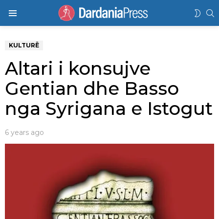
K
SWIT
Menu
SKIN
KULTURË
Altari i konsujve
Gentian dhe Basso
nga Syrigana e Istogut
6 years ago