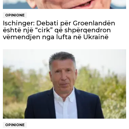
OPINIONE
Ischinger: Debati për Groenlandën
është një “cirk” që shpërqendron
vëmendjen nga lufta në Ukrainë
OPINIONE