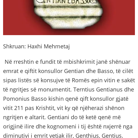
Shkruan: Haxhi Mehmetaj
Në rreshtin e fundit të mbishkrimit janë shënuar
emrat e qiftit konsullor Gentian dhe Basso, të cilët
sipas listës së konsujve të Romës epin vitin e sakët
të ngritjes së monumentit. Terntius Gentianus dhe
Pomonius Basso kishin qenë qift konsullor gjatë
vitit 211 pas Krishtit, vit ky që njëherazi shënon
ngritjen e altarit. Gentiani do të ketë qenë më
origjinë ilire dhe kognomeni i tij është nxjerrë nga
diminutivi i emrit vetjak ilir, Genthius, Gentius.