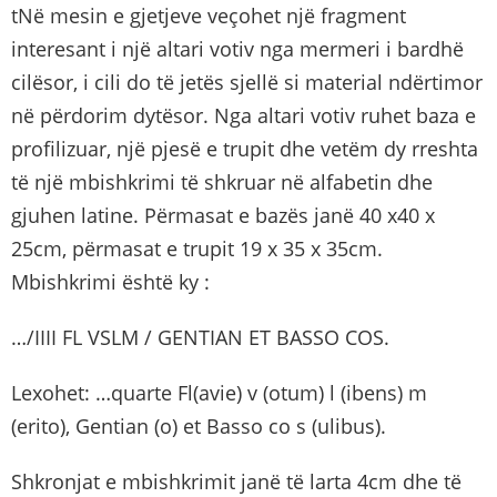
tNë mesin e gjetjeve veçohet një fragment
interesant i një altari votiv nga mermeri i bardhë
cilësor, i cili do të jetës sjellë si material ndërtimor
në përdorim dytësor. Nga altari votiv ruhet baza e
profilizuar, një pjesë e trupit dhe vetëm dy rreshta
të një mbishkrimi të shkruar në alfabetin dhe
gjuhen latine. Përmasat e bazës janë 40 x40 x
25cm, përmasat e trupit 19 x 35 x 35cm.
Mbishkrimi është ky :
…/IIII FL VSLM / GENTIAN ET BASSO COS.
Lexohet: …quarte Fl(avie) v (otum) l (ibens) m
(erito), Gentian (o) et Basso co
s (ulibus).
Shkronjat e mbishkrimit janë të larta 4cm dhe të