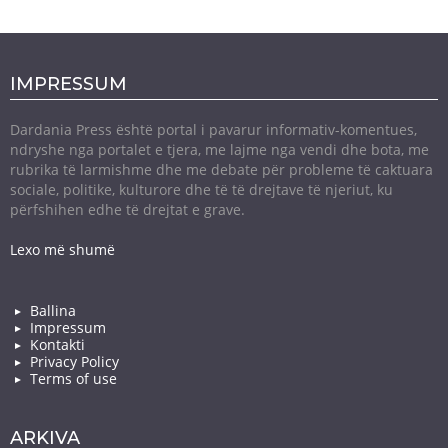
IMPRESSUM
Dardania Press është portal i pavarur informativ-komentues,
ndryshe nga portalet e tjera, me lajme nga vendi dhe bota, me
rubrika të larmishme dhe me debate për probleme të caktuara
sociale, politike, kulturore dhe të të drejtave të njeriut, ku
përfshihen edhe të drejtat e grave.
Lexo më shumë
Ballina
Impressum
Kontakti
Privacy Policy
Terms of use
ARKIVA