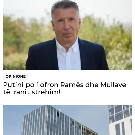
OPINIONE
Putini po i ofron Ramës dhe Mullave
të Iranit strehim!