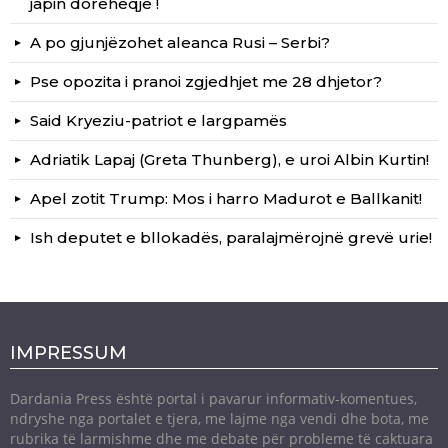
japin dorëheqje !
A po gjunjëzohet aleanca Rusi – Serbi?
Pse opozita i pranoi zgjedhjet me 28 dhjetor?
Said Kryeziu-patriot e largpamës
Adriatik Lapaj (Greta Thunberg), e uroi Albin Kurtin!
Apel zotit Trump: Mos i harro Madurot e Ballkanit!
Ish deputet e bllokadës, paralajmërojnë grevë urie!
IMPRESSUM
Dardania Press është portal i pavarur informativ-komentues,
ndryshe nga portalet e tjera, me lajme nga vendi dhe bota, me
rubrika të larmishme dhe me debate për probleme të caktuara