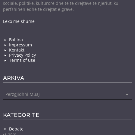
sociale, politike, kulturore dhe të të drejtave të njeriut, ku
përfshihen edhe të drejtat e grave.
Lexo më shumë
Ballina
Impressum
Kontakti
Privacy Policy
Terms of use
ARKIVA
Arkiva
KATEGORITË
Debate
(1 250)