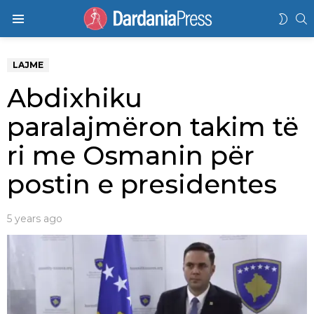
K
SWIT
Menu
SKIN
LAJME
Abdixhiku
paralajmëron takim të
ri me Osmanin për
postin e presidentes
5 years ago