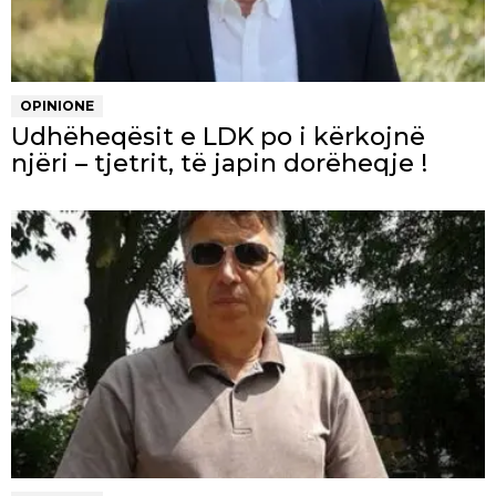
OPINIONE
Udhëheqësit e LDK po i kërkojnë
njëri – tjetrit, të japin dorëheqje !