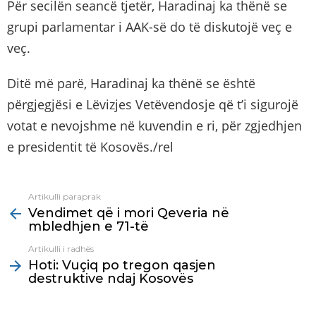
Për secilën seancë tjetër, Haradinaj ka thënë se
grupi parlamentar i AAK-së do të diskutojë veç e
veç.
Ditë më parë, Haradinaj ka thënë se është
përgjegjësi e Lëvizjes Vetëvendosje që t’i sigurojë
votat e nevojshme në kuvendin e ri, për zgjedhjen
e presidentit të Kosovës./rel
Artikulli paraprak
See
Vendimet që i mori Qeveria në
more
mbledhjen e 71-të
Artikulli i radhës
Hoti: Vuçiq po tregon qasjen
destruktive ndaj Kosovës