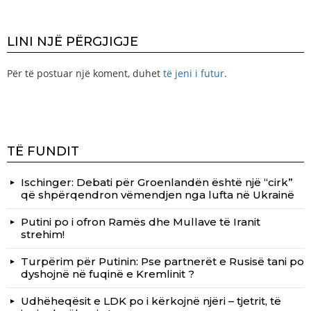
LINI NJË PËRGJIGJE
Për të postuar një koment, duhet
të jeni i futur
.
TË FUNDIT
Ischinger: Debati për Groenlandën është një “cirk”
që shpërqendron vëmendjen nga lufta në Ukrainë
Putini po i ofron Ramës dhe Mullave të Iranit
strehim!
Turpërim për Putinin: Pse partnerët e Rusisë tani po
dyshojnë në fuqinë e Kremlinit ?
Udhëheqësit e LDK po i kërkojnë njëri – tjetrit, të