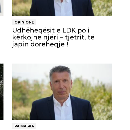
OPINIONE
Udhëheqësit e LDK po i
kërkojnë njëri – tjetrit, të
japin dorëheqje !
PA MASKA