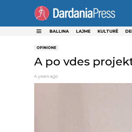
BALLINA
LAJME
KULTURË
DE
Menu
OPINIONE
A po vdes projek
4 years ago