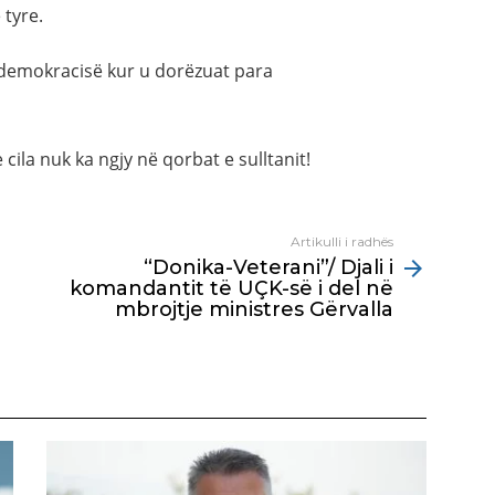
 tyre.
të demokracisë kur u dorëzuat para
 cila nuk ka ngjy në qorbat e sulltanit!
Artikulli i radhës
“Donika-Veterani”/ Djali i
komandantit të UÇK-së i del në
mbrojtje ministres Gërvalla