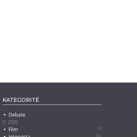
KATEGORITË
Debate
(1 250)
Film
18
Intervista
352