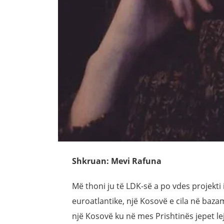
Shkruan: Mevi Rafuna
Më thoni ju të LDK-së a po vdes projekti
euroatlantike, një Kosovë e cila në bazam
një Kosovë ku në mes Prishtinës jepet leja