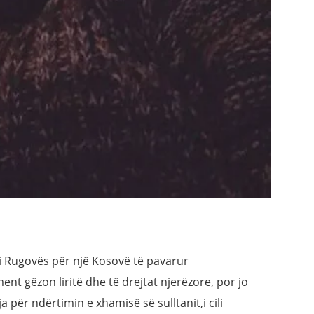
 i Rugovës për një Kosovë të pavarur
ent gëzon liritë dhe të drejtat njerëzore, por jo
 për ndërtimin e xhamisë së sulltanit,i cili