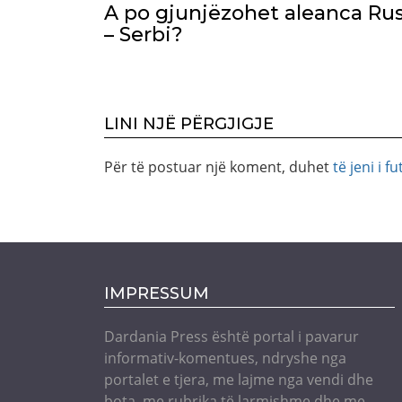
A po gjunjëzohet aleanca Rus
– Serbi?
LINI NJË PËRGJIGJE
Për të postuar një koment, duhet
të jeni i fu
IMPRESSUM
Dardania Press është portal i pavarur
informativ-komentues, ndryshe nga
portalet e tjera, me lajme nga vendi dhe
bota, me rubrika të larmishme dhe me