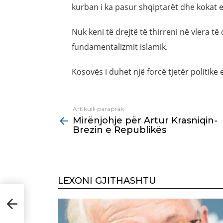
kurban i ka pasur shqiptarët dhe kokat e
Nuk keni të drejtë të thirreni në vlera 
fundamentalizmit islamik.
Kosovës i duhet një forcë tjetër politike e
Artikulli paraprak
See
Mirënjohje për Artur Krasniqin-
more
Brezin e Republikës
LEXONI GJITHASHTU
zin e