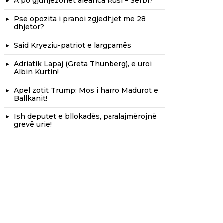
A po gjunjëzohet aleanca Rusi – Serbi?
Pse opozita i pranoi zgjedhjet me 28
dhjetor?
Said Kryeziu-patriot e largpamës
Adriatik Lapaj (Greta Thunberg), e uroi
Albin Kurtin!
Apel zotit Trump: Mos i harro Madurot e
Ballkanit!
Ish deputet e bllokadës, paralajmërojnë
grevë urie!