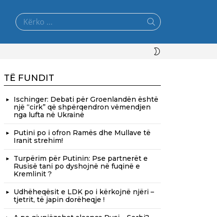
Search
for:
SWITCH
SKIN
TË FUNDIT
Ischinger: Debati për Groenlandën është
një “cirk” që shpërqendron vëmendjen
nga lufta në Ukrainë
Putini po i ofron Ramës dhe Mullave të
Iranit strehim!
Turpërim për Putinin: Pse partnerët e
Rusisë tani po dyshojnë në fuqinë e
Kremlinit ?
Udhëheqësit e LDK po i kërkojnë njëri –
tjetrit, të japin dorëheqje !