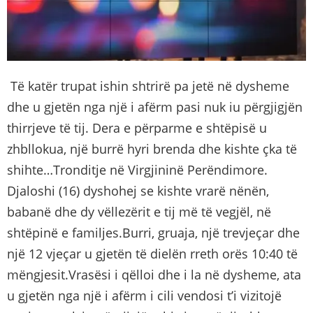
Të katër trupat ishin shtrirë pa jetë në dysheme
dhe u gjetën nga një i afërm pasi nuk iu përgjigjën
thirrjeve të tij. Dera e përparme e shtëpisë u
zhbllokua, një burrë hyri brenda dhe kishte çka të
shihte…Tronditje në Virgjininë Perëndimore.
Djaloshi (16) dyshohej se kishte vrarë nënën,
babanë dhe dy vëllezërit e tij më të vegjël, në
shtëpinë e familjes.Burri, gruaja, një trevjeçar dhe
një 12 vjeçar u gjetën të dielën rreth orës 10:40 të
mëngjesit.Vrasësi i qëlloi dhe i la në dysheme, ata
u gjetën nga një i afërm i cili vendosi t’i vizitojë