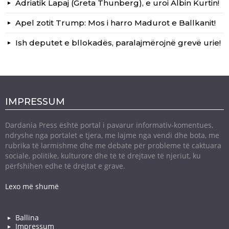
Adriatik Lapaj (Greta Thunberg), e uroi Albin Kurtin!
Apel zotit Trump: Mos i harro Madurot e Ballkanit!
Ish deputet e bllokadës, paralajmërojnë grevë urie!
IMPRESSUM
Dardania Press është portal i pavarur informativ-komentues,
ndryshe nga portalet e tjera, me lajme nga vendi dhe bota, me
rubrika të larmishme dhe me debate për probleme të caktuara
sociale, politike, kulturore dhe të të drejtave të njeriut, ku
përfshihen edhe të drejtat e grave.
Lexo më shumë
Ballina
Impressum