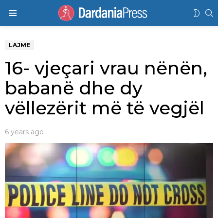
K
SWIT
Menu
SKIN
LAJME
16- vjeçari vrau nënën,
babanë dhe dy
vëllezërit më të vegjël
6 years ago