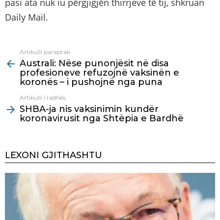
pasi ata nuk iu përgjigjën thirrjeve të tij, shkruan
Daily Mail.
Artikulli paraprak
See
Australi: Nëse punonjësit në disa
more
profesioneve refuzojnë vaksinën e
koronës – i pushojnë nga puna
Artikulli i radhës
SHBA-ja nis vaksinimin kundër
koronavirusit nga Shtëpia e Bardhë
LEXONI GJITHASHTU