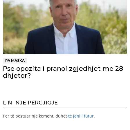
PA MASKA
Pse opozita i pranoi zgjedhjet me 28
dhjetor?
LINI NJË PËRGJIGJE
Për të postuar një koment, duhet
të jeni i futur
.