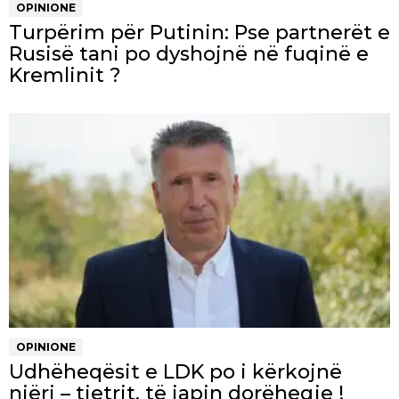
OPINIONE
Turpërim për Putinin: Pse partnerët e
Rusisë tani po dyshojnë në fuqinë e
Kremlinit ?
OPINIONE
Udhëheqësit e LDK po i kërkojnë
njëri – tjetrit, të japin dorëheqje !