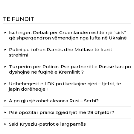
TË FUNDIT
Ischinger: Debati për Groenlandën është një “cirk”
që shpërqendron vëmendjen nga lufta në Ukrainë
Putini po i ofron Ramës dhe Mullave të Iranit
strehim!
Turpërim për Putinin: Pse partnerët e Rusisë tani po
dyshojnë në fuqinë e Kremlinit ?
Udhëheqësit e LDK po i kërkojnë njëri – tjetrit, të
japin dorëheqje !
A po gjunjëzohet aleanca Rusi – Serbi?
Pse opozita i pranoi zgjedhjet me 28 dhjetor?
Said Kryeziu-patriot e largpamës